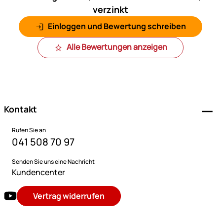
verzinkt
Einloggen und Bewertung schreiben
Alle Bewertungen anzeigen
Fußzeile
Kontakt
Rufen Sie an
041 508 70 97
Senden Sie uns eine Nachricht
Kundencenter
Vertrag widerrufen