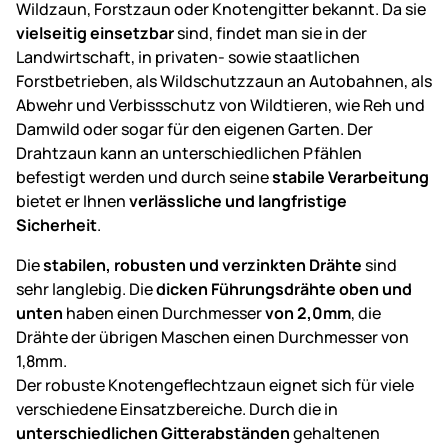
Wildzaun, Forstzaun oder Knotengitter bekannt. Da sie
vielseitig einsetzbar
sind, findet man sie in der
Landwirtschaft, in privaten- sowie staatlichen
Forstbetrieben, als Wildschutzzaun an Autobahnen, als
Abwehr und Verbissschutz von Wildtieren, wie Reh und
Damwild oder sogar für den eigenen Garten. Der
Drahtzaun kann an unterschiedlichen Pfählen
befestigt werden und durch seine
stabile Verarbeitung
bietet er Ihnen
verlässliche und langfristige
Sicherheit
.
Die
stabilen, robusten und verzinkten Drähte
sind
sehr langlebig. Die
dicken Führungsdrähte oben und
unten
haben einen Durchmesser
von 2,0mm
, die
Drähte der übrigen Maschen einen Durchmesser von
1,8mm.
Der robuste Knotengeflechtzaun eignet sich für viele
verschiedene Einsatzbereiche. Durch die in
unterschiedlichen Gitterabständen
gehaltenen