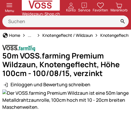
öffnen
Konto
Service
Favoriten
Warenkorb
Menu
Weidezaun
Home
...
Knotengeflecht / Wildzaun
Knotengeflecht
50m VOSS.farming Premium
Wildzaun, Knotengeflecht, Höhe
100cm - 100/08/15, verzinkt
Einloggen und Bewertung schreiben
Produktgalerie