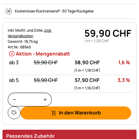
4
Kostenloser Rückversand
-
30 Tage Rückgabe
59
,
90
CHF
Steuerhinweis:
inkl. MwSt. und Zölle,
zzgl.
Versandkosten
1 m =
1
,
20
CHF
Gewicht: 18,75 kg
Art.Nr.: 68945
Aktion - Mengenrabatt
statt:
Rab
ab 3
59,
90
CHF
58,
90
CHF
1,6
%
(1 m =
1,
18
CHF
)
statt:
Rab
ab 5
59,
90
CHF
57,
90
CHF
3,3
%
(1 m =
1,
16
CHF
)
In den Warenkorb
Passendes Zubehör