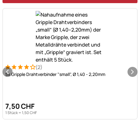
(2)
Bewertung: 4 von 5 (2 Bewertungen)
2 Bewertungen
5x Gripple Drahtverbinder "small", Ø 1,40 - 2,20mm
7
,
50
CHF
1 Stück =
1
,
50
CHF