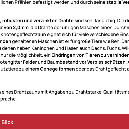
lichen Pfählen befestigt werden und durch seine
stabile Ve
n, robusten und verzinkten Drähte
sind sehr langlebig. Die
d
er
von 2,0mm
, die Drähte der übrigen Maschen einen Durch
 Knotengeflechtzaun eignet sich für viele verschiedene Eins
änden
gehaltenen Maschen ist er für große Tiere wie Reh, Da
zu denen neben Kaninchen und Hasen auch Dachs, Fuchs, Wi
 nur die Möglichkeit, ein
Eindringen von Tieren zu verhinde
otengitter
Felder und Baumbestand vor Verbiss schützen
.
Nutztiere
zu einem Gehege formen
oder das Drahtgeflecht 
 Blick