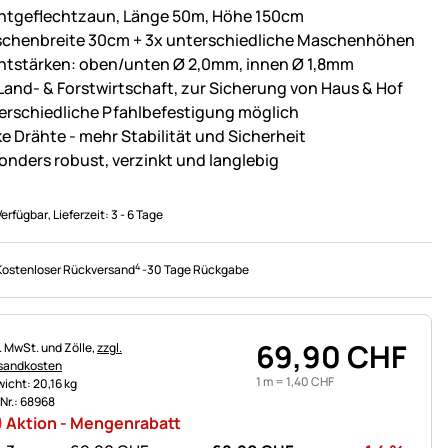
htgeflechtzaun, Länge 50m, Höhe 150cm
chenbreite 30cm + 3x unterschiedliche Maschenhöhen
htstärken: oben/unten Ø 2,0mm, innen Ø 1,8mm
 Land- & Forstwirtschaft, zur Sicherung von Haus & Hof
erschiedliche Pfahlbefestigung möglich
ke Drähte - mehr Stabilität und Sicherheit
onders robust, verzinkt und langlebig
Verfügbar
, Lieferzeit:
3 - 6 Tage
4
Kostenloser Rückversand
-
30 Tage Rückgabe
69
,
90
CHF
uerhinweis:
l. MwSt. und Zölle,
zzgl.
sandkosten
1 m =
1
,
40
CHF
icht: 20,16 kg
.Nr.: 68968
Aktion - Mengenrabatt