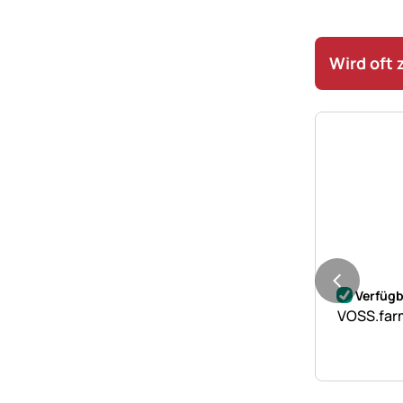
Wird oft
Noch kei
Verfügb
VOSS.farm