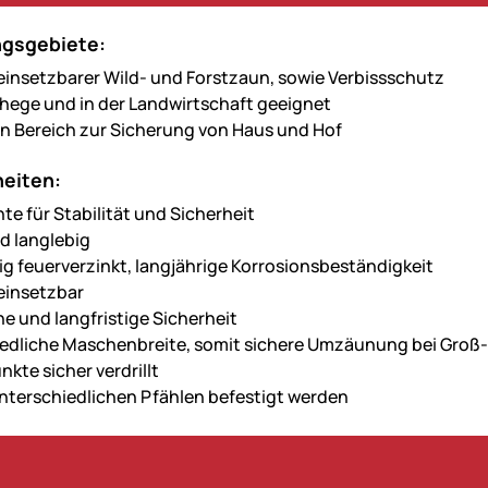
gsgebiete:
g einsetzbarer Wild- und Forstzaun, sowie Verbissschutz
ehege und in der Landwirtschaft geeignet
en Bereich zur Sicherung von Haus und Hof
eiten:
te für Stabilität und Sicherheit
d langlebig
g feuerverzinkt, langjährige Korrosionsbeständigkeit
 einsetzbar
he und langfristige Sicherheit
edliche Maschenbreite, somit sichere Umzäunung bei Groß- 
kte sicher verdrillt
nterschiedlichen Pfählen befestigt werden