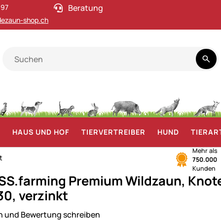
 97
Beratung
ezaun-shop.ch
F
HAUS UND HOF
TIERVERTREIBER
HUND
TIERAR
Mehr als
t
750.000
Kunden
S.farming Premium Wildzaun, Knote
30, verzinkt
n und Bewertung schreiben