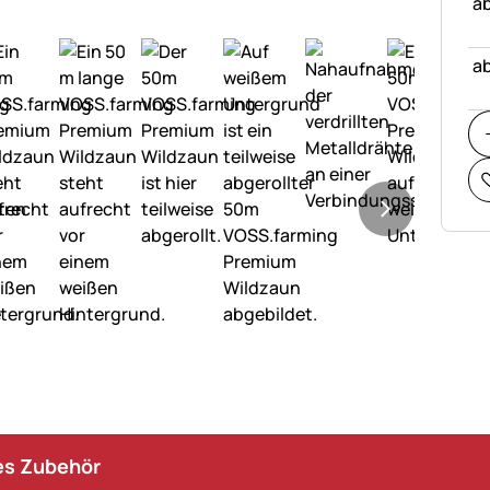
ab
ab
s Zubehör