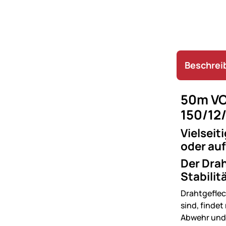
Beschrei
50m VO
150/12/
Vielseit
oder au
Der Drah
Stabilit
Drahtgeflec
sind, findet
Abwehr und 