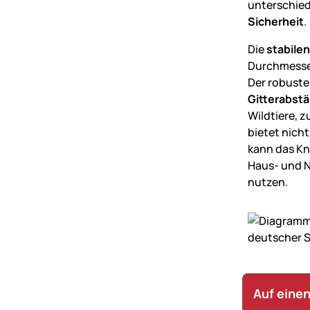
unterschied
Sicherheit
.
Die
stabile
Durchmess
Der robuste
Gitterabst
Wildtiere, 
bietet nicht
kann das Kn
Haus- und 
nutzen.
Auf einen