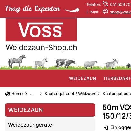
Telefon:
041 508 70
E-Mail:
shop@weid
WEIDEZAUN
TIERBEDAR
Weidezaun
Home
...
Knotengeflecht / Wildzaun
Knotengeflech
50m VOS
WEIDEZAUN
150/12/
Weidezaungeräte
Einlogge