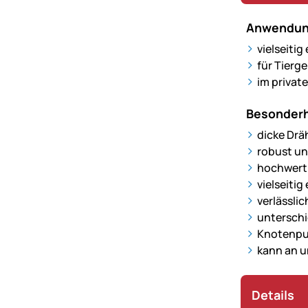
Anwendun
vielseiti
für Tierg
im privat
Besonderh
dicke Dräh
robust un
hochwerti
vielseitig
verlässlic
unterschi
Knotenpun
kann an u
Details