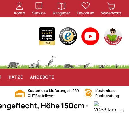
öffnen
öffnen
Konto
Service
Ratgeber
Favoriten
Warenkorb
T
KATZE
ANGEBOTE
Kostenlose Lieferung
ab 250
Kostenlose
CHF Bestellwert
Rücksendung
ngeflecht, Höhe 150cm -