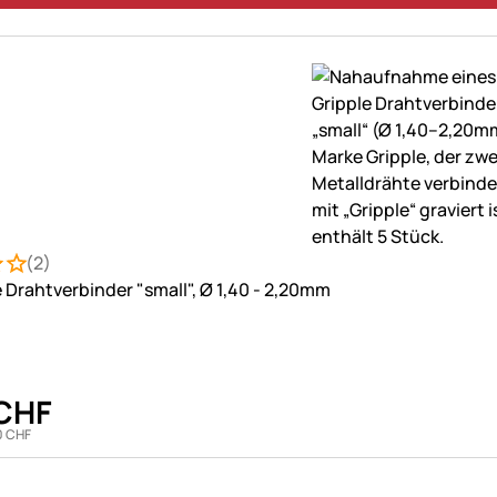
(2)
: 4 von 5 (2 Bewertungen)
ungen
e Drahtverbinder "small", Ø 1,40 - 2,20mm
CHF
0
CHF