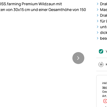
ie
Dra
Mas
Dra
für
unt
dic
bes
Ste
ink
Ver
Gew
Art