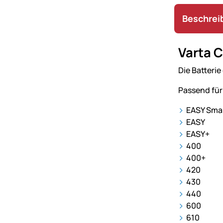
Beschrei
Varta C
Die Batteri
Passend für
EASY Smal
EASY
EASY+
400
400+
420
430
440
600
610