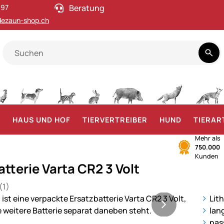
 97
Beratung
ezaun-shop.ch
F
HAUS UND HOF
TIERVERTREIBER
HUND
TIERAR
Mehr als
750.000
Kunden
tterie Varta CR2 3 Volt
(1)
 von 5 (1 Bewertungen)
ie
Lit
lan
pas