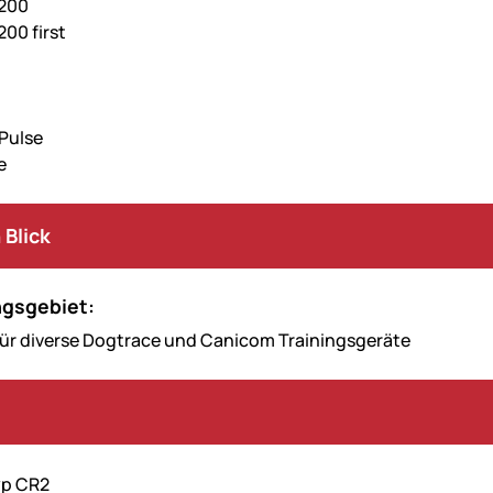
200
00 first
Pulse
e
 Blick
gsgebiet:
ür diverse Dogtrace und Canicom Trainingsgeräte
yp CR2