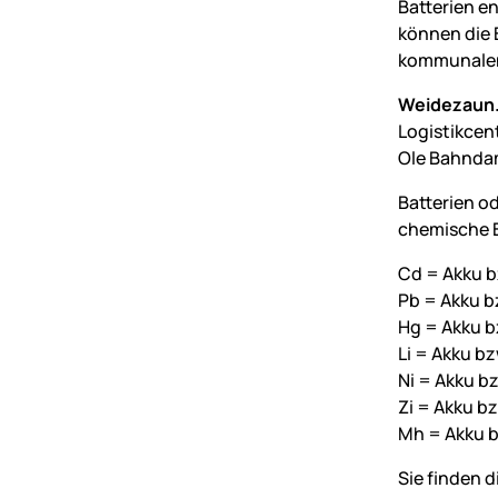
Batterien e
können die 
kommunalen
Weidezaun.
Logistikcen
Ole Bahnda
Batterien o
chemische B
Cd = Akku b
Pb = Akku bz
Hg = Akku b
Li = Akku bz
Ni = Akku bz
Zi = Akku bz
Mh = Akku b
Sie finden 