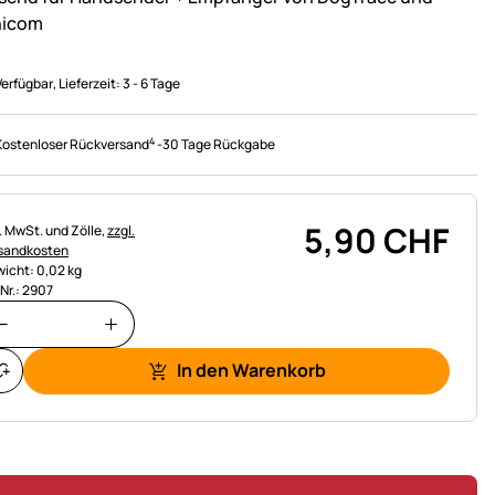
nicom
Verfügbar
, Lieferzeit:
3 - 6 Tage
4
Kostenloser Rückversand
-
30 Tage Rückgabe
5
,
90
CHF
uerhinweis:
l. MwSt. und Zölle,
zzgl.
sandkosten
icht: 0,02 kg
.Nr.: 2907
In den Warenkorb