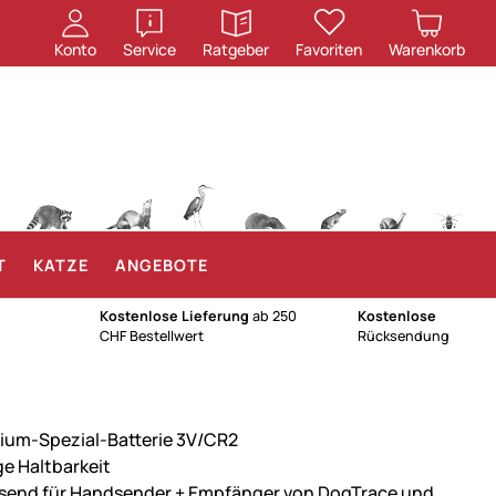
öffnen
öffnen
Konto
Service
Ratgeber
Favoriten
Warenkorb
T
KATZE
ANGEBOTE
Kostenlose Lieferung
ab 250
Kostenlose
CHF Bestellwert
Rücksendung
hium-Spezial-Batterie 3V/CR2
ge Haltbarkeit
send für Handsender + Empfänger von DogTrace und