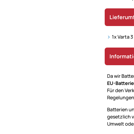
Lieferum
1x Varta 3
Informat
Da wir Batt
EU-Batteri
Für den Verk
Regelungen
Batterien u
gesetzlich 
Umwelt oder