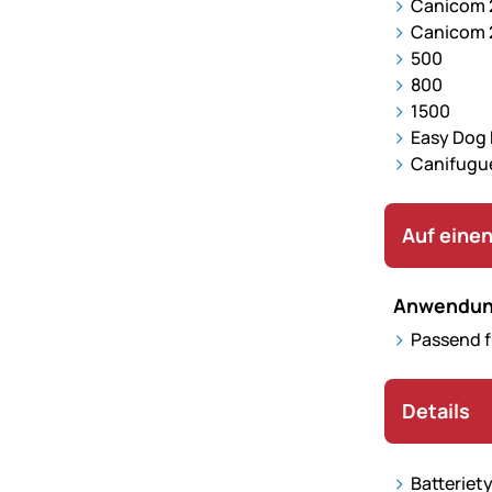
Canicom 
Canicom 2
500
800
1500
Easy Dog 
Canifugu
Auf einen
Anwendun
Passend f
Details
Batteriet