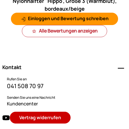
Nylonhalfter "Hippo", Größe 3 (Warmblut),
bordeaux/beige
Einloggen und Bewertung schreiben
Alle Bewertungen anzeigen
Fußzeile
Kontakt
Rufen Sie an
041 508 70 97
Senden Sie uns eine Nachricht
Kundencenter
Vertrag widerrufen