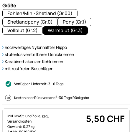
Größe
Fohlen/Mini-Shetland (Gr.00)
Shetlandpony (Gr.0)
Pony (Gr.1)
Vollblut (Gr.2)
Warmblut (Gr.3)
hochwertiges Nylonhalfter Hippo
stufenlos verstellbarer Genickriemen
Karabinerhaken am Kehlriemen
mit rostfreien Beschlägen
Verfügbar
, Lieferzeit:
3 - 6 Tage
4
Kostenloser Rückversand
-
30 Tage Rückgabe
5
,
50
CHF
Steuerhinweis:
inkl. MwSt. und Zölle,
zzgl.
Versandkosten
Gewicht: 0,27 kg
Art.Nr.: 5010215;0