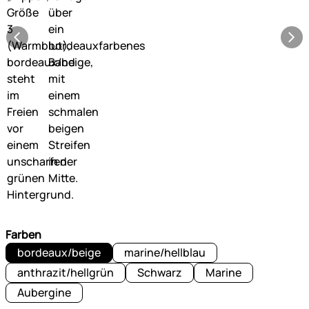
Farben
bordeaux/beige
marine/hellblau
anthrazit/hellgrün
Schwarz
Marine
Aubergine