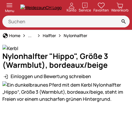
öffnen
Konto
Service
Favoriten
Warenkorb
Menu
Halfter & Stricke
Home
...
Halfter
Nylonhalfter
Nylonhalfter "Hippo", Größe 3
(Warmblut), bordeaux/beige
Einloggen und Bewertung schreiben
Produktgalerie