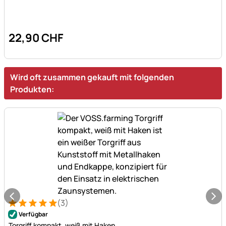
22
,
90
CHF
Wird oft zusammen gekauft mit folgenden
Produkten:
(3)
Bewertung: 5 von 5 (3 Bewertungen)
3 Bewertungen
Verfügbar
Torgriff kompakt, weiß mit Haken