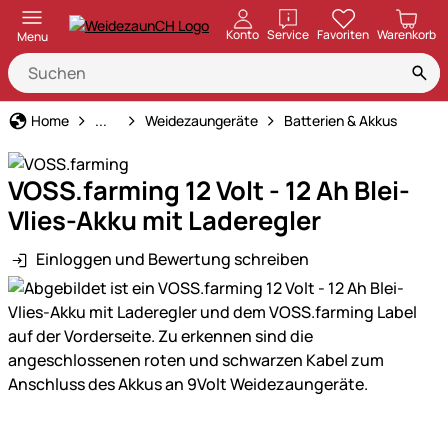
öffnen
Konto
Service
Favoriten
Warenkorb
Menu
Weidezaun
Home
...
Weidezaungeräte
Batterien & Akkus
VOSS.farming 12 Volt - 12 Ah Blei-
Vlies-Akku mit Laderegler
Einloggen und Bewertung schreiben
Produktgalerie