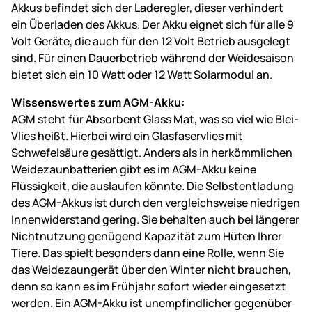
Akkus befindet sich der Laderegler, dieser verhindert
ein Überladen des Akkus. Der Akku eignet sich für alle 9
Volt Geräte, die auch für den 12 Volt Betrieb ausgelegt
sind. Für einen Dauerbetrieb während der Weidesaison
bietet sich ein 10 Watt oder 12 Watt Solarmodul an.
Wissenswertes zum AGM-Akku:
AGM steht für Absorbent Glass Mat, was so viel wie Blei-
Vlies heißt. Hierbei wird ein Glasfaservlies mit
Schwefelsäure gesättigt. Anders als in herkömmlichen
Weidezaunbatterien gibt es im AGM-Akku keine
Flüssigkeit, die auslaufen könnte. Die Selbstentladung
des AGM-Akkus ist durch den vergleichsweise niedrigen
Innenwiderstand gering. Sie behalten auch bei längerer
Nichtnutzung genügend Kapazität zum Hüten Ihrer
Tiere. Das spielt besonders dann eine Rolle, wenn Sie
das Weidezaungerät über den Winter nicht brauchen,
denn so kann es im Frühjahr sofort wieder eingesetzt
werden. Ein AGM-Akku ist unempfindlicher gegenüber