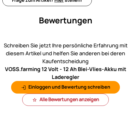
Frage zum Artikel?
Hier
stellen!
Bewertungen
Noch keine Bewertungen ab
Schreiben Sie jetzt Ihre persönliche Erfahrung mit
diesem Artikel und helfen Sie anderen bei deren
Kaufentscheidung
VOSS.farming 12 Volt - 12 Ah Blei-Vlies-Akku mit
Laderegler
Einloggen und Bewertung schreiben
Alle Bewertungen anzeigen
Fußzeile