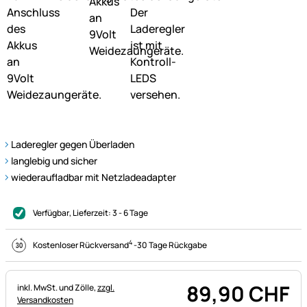
Laderegler gegen Überladen
langlebig und sicher
wiederaufladbar mit Netzladeadapter
Verfügbar
, Lieferzeit:
3 - 6 Tage
4
Kostenloser Rückversand
-
30 Tage Rückgabe
89
,
90
CHF
Steuerhinweis:
inkl. MwSt. und Zölle,
zzgl.
Versandkosten