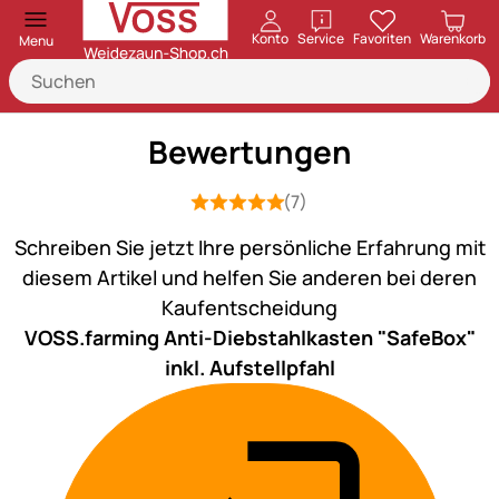
öffnen
Konto
Service
Favoriten
Warenkorb
Menu
Bewertungen
(7)
Bewertung: 5 von 5 (7 Bewertungen)
7 Bewertungen
Schreiben Sie jetzt Ihre persönliche Erfahrung mit
diesem Artikel und helfen Sie anderen bei deren
Kaufentscheidung
VOSS.farming Anti-Diebstahlkasten "SafeBox"
inkl. Aufstellpfahl