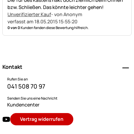
Die Tür des Kastens hakt doch ziemlich beim Öffnen
bzw. Schließen. Das könnte leichter gehen!
Unverifizierter Kauf
- von Anonym
verfasst am 18.05.2015 15:55:20
0 von 0
Kunden fanden diese Bewertung hilfreich.
Fußzeile
Kontakt
Rufen Sie an
041 508 70 97
Senden Sie uns eine Nachricht
Kundencenter
Vertrag widerrufen