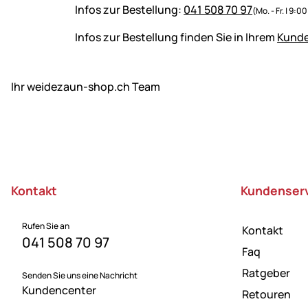
Infos zur Bestellung:
041 508 70 97
(Mo. - Fr. | 9:0
Infos zur Bestellung finden Sie in Ihrem
Kund
Ihr weidezaun-shop.ch Team
Fußzeile
Kontakt
Kundenser
Rufen Sie an
Kontakt
041 508 70 97
Faq
Ratgeber
Senden Sie uns eine Nachricht
Kundencenter
Retouren