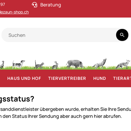
 97
Beratung
ezaun-shop.ch
F
HAUS UND HOF
TIERVERTREIBER
HUND
TIERAR
gsstatus?
ersanddienstleister übergeben wurde, erhalten Sie Ihre 
n den Status Ihrer Sendung aber auch gern hier abrufen.