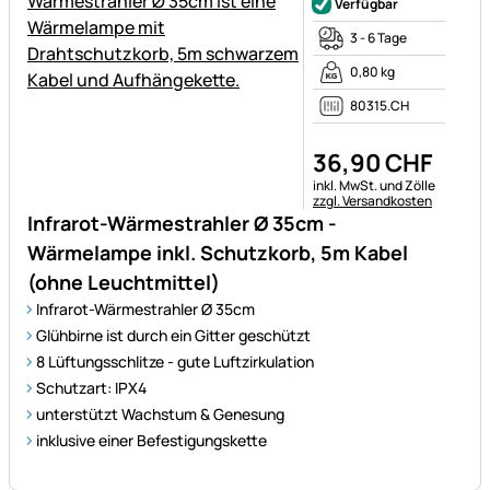
Verfügbar
3 - 6 Tage
0,80 kg
80315.CH
36
,
90
CHF
Steuerhinweis:
inkl. MwSt. und Zölle
zzgl. Versandkosten
Infrarot-Wärmestrahler Ø 35cm -
Wärmelampe inkl. Schutzkorb, 5m Kabel
(ohne Leuchtmittel)
Infrarot-Wärmestrahler Ø 35cm
Glühbirne ist durch ein Gitter geschützt
8 Lüftungsschlitze - gute Luftzirkulation
Schutzart: IPX4
unterstützt Wachstum & Genesung
inklusive einer Befestigungskette