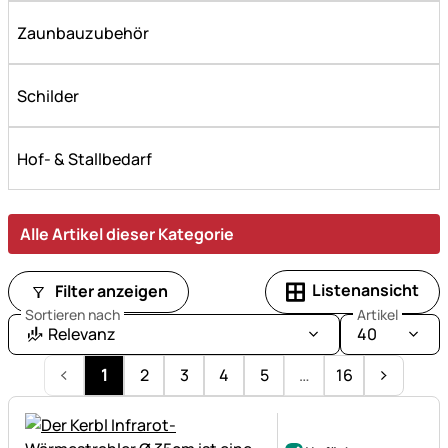
Zaunbauzubehör
Schilder
Hof- & Stallbedarf
Alle Artikel dieser Kategorie
Listenansicht
Filter anzeigen
Sortieren nach
Artikel
Relevanz
40
1
2
3
4
5
…
16
Noch keine Bewertungen ab