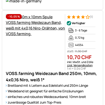
-
10,05
%
(1)
Bewertung: 4 von 5 (1 Bewert
1 Bewertung
Verfügbar
3 - 6 Tage
0,72 kg
44554
statt:
11
,
90
CHF
10
,
70
CHF
Steuerhinweis:
inkl. MwSt. und Zölle
zzgl. Versandkosten
1 m =
0
,
04
CHF
VOSS.farming Weidezaun Band 250m, 10mm,
4x0,16 Niro, weiß 1*
Breitband mit 4 Leitern aus Edelstahl und 250m Länge
Weideband ist geeignet für einfache Einzäunungen
einfaches und robustes Weidezaunband, 10mm breit
zuverlässige Qualität zum Top-Preis