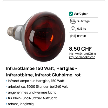
Noch keine Bewertungen ab
Verfügbar
3 - 6 Tage
0,15 kg
80320
8
,
50
CHF
Steuerhinweis:
inkl. MwSt. und Zölle
zzgl. Versandkosten
Infrarotlampe 150 Watt, Hartglas -
Infrarotbirne, Infrarot Glühbirne, rot
Infrarotlampe aus Hartglas, 150 Watt
arbeitet ca. 5000 Stunden bei 240 Volt
angenehmes und warmes Licht
für Klein- und Nutztier Aufzucht
robust, langlebig