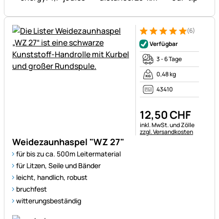
(6)
Bewertung: 5 von 5 (6 Bewer
6 Bewertungen
Verfügbar
3 - 6 Tage
0,48 kg
43410
12
,
50
CHF
Steuerhinweis:
inkl. MwSt. und Zölle
zzgl. Versandkosten
Weidezaunhaspel "WZ 27"
für bis zu ca. 500m Leitermaterial
für Litzen, Seile und Bänder
leicht, handlich, robust
bruchfest
witterungsbeständig