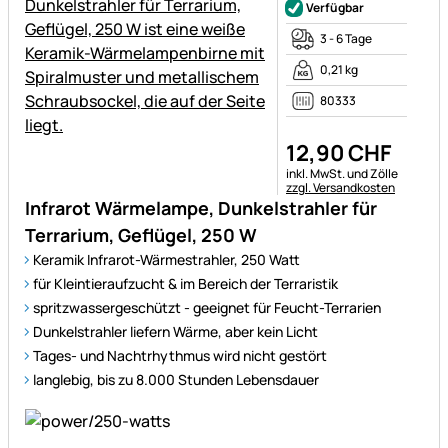
Verfügbar
3 - 6 Tage
0,21 kg
80333
12
,
90
CHF
Steuerhinweis:
inkl. MwSt. und Zölle
zzgl. Versandkosten
Infrarot Wärmelampe, Dunkelstrahler für
Terrarium, Geflügel, 250 W
Keramik Infrarot-Wärmestrahler, 250 Watt
für Kleintieraufzucht & im Bereich der Terraristik
spritzwassergeschützt - geeignet für Feucht-Terrarien
Dunkelstrahler liefern Wärme, aber kein Licht
Tages- und Nachtrhythmus wird nicht gestört
langlebig, bis zu 8.000 Stunden Lebensdauer