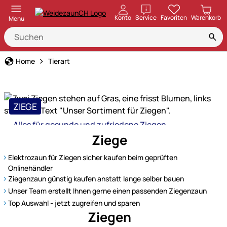
öffnen
Konto
Service
Favoriten
Warenkorb
Menu
Home
Tierart
ZIEGE
Alles für gesunde und zufriedene Ziegen
Unser
Ziege
Sortiment
für
Elektrozaun für Ziegen sicher kaufen beim geprüften
Ziegen
Onlinehändler
Ziegenzaun günstig kaufen anstatt lange selber bauen
Unser Team erstellt Ihnen gerne einen passenden Ziegenzaun
Top Auswahl - jetzt zugreifen und sparen
Ziegen