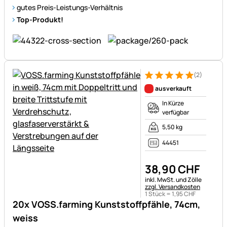
gutes Preis-Leistungs-Verhältnis
Top-Produkt!
(2)
Bewertung: 5 von 5 (2 Bewer
2 Bewertungen
ausverkauft
In Kürze
verfügbar
5,50 kg
44451
38
,
90
CHF
Steuerhinweis:
inkl. MwSt. und Zölle
zzgl. Versandkosten
1 Stück =
1
,
95
CHF
20x VOSS.farming Kunststoffpfähle, 74cm,
weiss