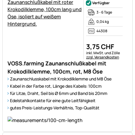
Verfügbar
3 - 6 Tage
0,04 kg
44308
3
,
75
CHF
Steuerhinweis:
inkl. MwSt. und Zölle
zzgl. Versandkosten
VOSS.farming Zaunanschlußkabel mit
Krokodilklemme, 100cm, rot, M8 Öse
Zaunanschlusskabel mit Krokodilklemme und M8 Öse
Kabel in der Farbe rot, Länge des Kabels: 100cm
für Litze, Draht, Seil bis Ø 6mm und Band bis 20mm
Edelstahlkontakte für eine gute Leitfähigkeit
gutes Preis-Leistungs-Verhältnis, Top-Qualität