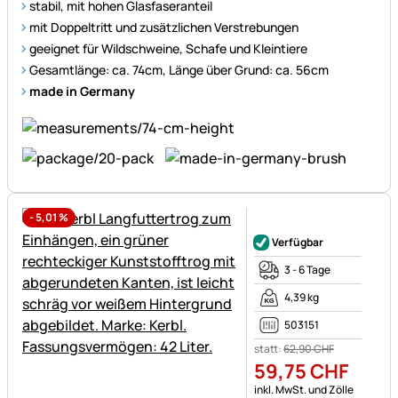
stabil, mit hohen Glasfaseranteil
mit Doppeltritt und zusätzlichen Verstrebungen
geeignet für Wildschweine, Schafe und Kleintiere
Gesamtlänge: ca. 74cm, Länge über Grund: ca. 56cm
made in Germany
-
5,01
%
Noch keine Bewertungen ab
Verfügbar
3 - 6 Tage
4,39 kg
503151
statt:
62
,
90
CHF
59
,
75
CHF
Steuerhinweis:
inkl. MwSt. und Zölle