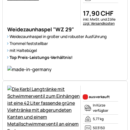
17
,
90
CHF
Steuerhinweis:
inkl. MwSt. und Zölle
zzgl. Versandkosten
Weidezaunhaspel "WZ 29"
Weidezaunhaspel in großer und robuster Ausführung
Trommel feststellbar
mit Haltebügel
Top Preis-Leistungs-Verhältnis!
Noch keine Bewertungen ab
ausverkauft
In Kürze
verfügbar
5,77 kg
503150