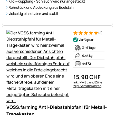
Klick-Kupplung - Schlauch wird nur angesteckt
Rohrstück und Abdeckung aus Edelstahl
vielseitig einsetzbar und stabil
(2)
Bewertung: 5 von 5 (2 Bewer
2 Bewertungen
Verfügbar
3 - 6 Tage
0,44 kg
44872
15
,
90
CHF
Steuerhinweis:
inkl. MwSt. und Zölle
zzgl. Versandkosten
VOSS.farming Anti-Diebstahlpfahl für Metall-
Tragekasten