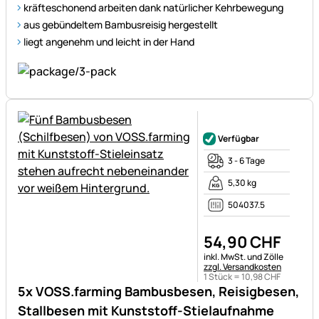
kräfteschonend arbeiten dank natürlicher Kehrbewegung
aus gebündeltem Bambusreisig hergestellt
liegt angenehm und leicht in der Hand
Noch keine Bewertungen ab
Verfügbar
3 - 6 Tage
5,30 kg
504037.5
54
,
90
CHF
Steuerhinweis:
inkl. MwSt. und Zölle
zzgl. Versandkosten
1 Stück =
10
,
98
CHF
5x VOSS.farming Bambusbesen, Reisigbesen,
Stallbesen mit Kunststoff-Stielaufnahme