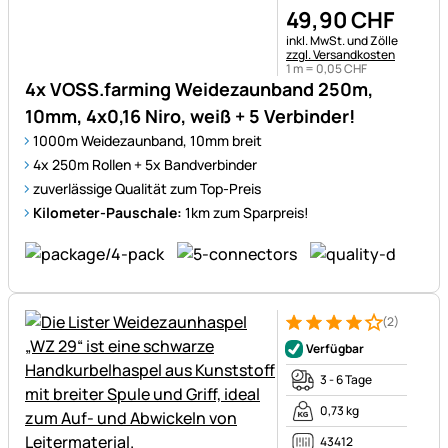
49
,
90
CHF
Steuerhinweis:
inkl. MwSt. und Zölle
zzgl. Versandkosten
1 m =
0
,
05
CHF
4x VOSS.farming Weidezaunband 250m,
10mm, 4x0,16 Niro, weiß + 5 Verbinder!
1000m Weidezaunband, 10mm breit
4x 250m Rollen + 5x Bandverbinder
zuverlässige Qualität zum Top-Preis
Kilometer-Pauschale:
1km zum Sparpreis!
(2)
Bewertung: 4 von 5 (2 Bewer
2 Bewertungen
Verfügbar
3 - 6 Tage
0,73 kg
43412