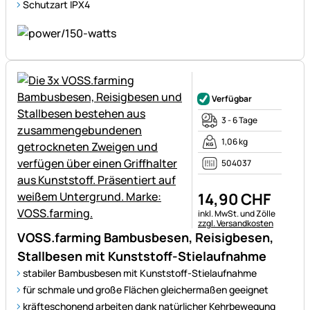
Schutzart IPX4
Noch keine Bewertungen ab
Verfügbar
3 - 6 Tage
1,06 kg
504037
14
,
90
CHF
Steuerhinweis:
inkl. MwSt. und Zölle
zzgl. Versandkosten
VOSS.farming Bambusbesen, Reisigbesen,
Stallbesen mit Kunststoff-Stielaufnahme
stabiler Bambusbesen mit Kunststoff-Stielaufnahme
für schmale und große Flächen gleichermaßen geeignet
kräfteschonend arbeiten dank natürlicher Kehrbewegung