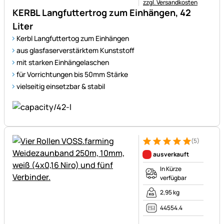
zzgl. Versandkosten
KERBL Langfuttertrog zum Einhängen, 42
Liter
Kerbl Langfuttertog zum Einhängen
aus glasfaserverstärktem Kunststoff
mit starken Einhängelaschen
für Vorrichtungen bis 50mm Stärke
vielseitig einsetzbar & stabil
(5)
Bewertung: 5 von 5 (5 Bewer
5 Bewertungen
ausverkauft
In Kürze
verfügbar
2,95 kg
44554.4