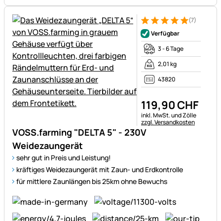
(7)
Bewertung: 5 von 5 (7 Bewer
7 Bewertungen
Verfügbar
3 - 6 Tage
2,01 kg
43820
119
,
90
CHF
Steuerhinweis:
inkl. MwSt. und Zölle
zzgl. Versandkosten
VOSS.farming "DELTA 5" - 230V
Weidezaungerät
sehr gut in Preis und Leistung!
kräftiges Weidezaungerät mit Zaun- und Erdkontrolle
für mittlere Zaunlängen bis 25km ohne Bewuchs