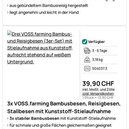
aus gebündeltem Bambusreisig hergestellt
liegt angenehm und leicht in der Hand
Noch keine Bewertungen ab
Verfügbar
3 - 6 Tage
3,18 kg
504037.3
39
,
90
CHF
Steuerhinweis:
inkl. MwSt. und Zölle
zzgl. Versandkosten
1 Stück =
13
,
30
CHF
3x VOSS.farming Bambusbesen, Reisigbesen,
Stallbesen mit Kunststoff-Stielaufnahme
3x stabiler Bambusbesen
mit Kunststoff-Stielaufnahme
für schmale und große Flächen gleichermaßen geeignet