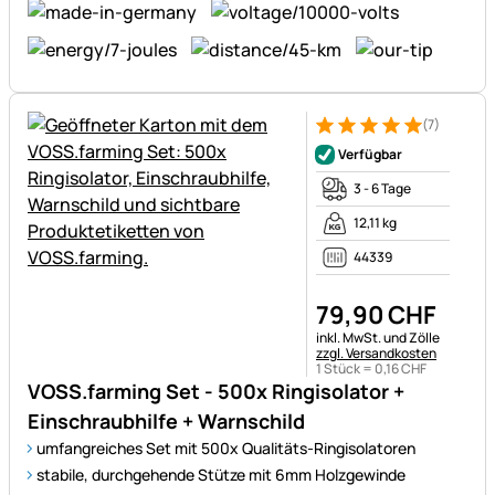
(7)
Bewertung: 5 von 5 (7 Bewer
7 Bewertungen
Verfügbar
3 - 6 Tage
12,11 kg
44339
79
,
90
CHF
Steuerhinweis:
inkl. MwSt. und Zölle
zzgl. Versandkosten
1 Stück =
0
,
16
CHF
VOSS.farming Set - 500x Ringisolator +
Einschraubhilfe + Warnschild
umfangreiches Set mit 500x Qualitäts-Ringisolatoren
stabile, durchgehende Stütze mit 6mm Holzgewinde