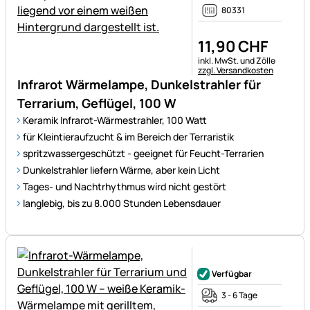
80331
11
,
90
CHF
Steuerhinweis:
inkl. MwSt. und Zölle
zzgl. Versandkosten
Infrarot Wärmelampe, Dunkelstrahler für
Terrarium, Geflügel, 100 W
Keramik Infrarot-Wärmestrahler, 100 Watt
für Kleintieraufzucht & im Bereich der Terraristik
spritzwassergeschützt - geeignet für Feucht-Terrarien
Dunkelstrahler liefern Wärme, aber kein Licht
Tages- und Nachtrhythmus wird nicht gestört
langlebig, bis zu 8.000 Stunden Lebensdauer
Noch keine Bewertungen ab
Verfügbar
3 - 6 Tage