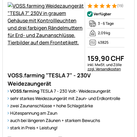
(19)
Bewertung: 5 von 5 (19 Bewe
19 Bewertungen
Verfügbar
3 - 6 Tage
2,09 kg
43825
159
,
90
CHF
Steuerhinweis:
inkl. MwSt. und Zölle
zzgl. Versandkosten
VOSS.farming "TESLA 7" - 230V
Weidezaungerät
VOSS.farming
TESLA 7 - 230 Volt- Weidezaungerät
sehr starkes Weidezaungerät mit Zaun- und Erdkontrolle
zwei Zaunanschlüsse + hohe Schlagstärke
Hütespannung am Zaun
auch bei längeren Zäunen + starkem Bewuchs
stark in Preis + Leistung!