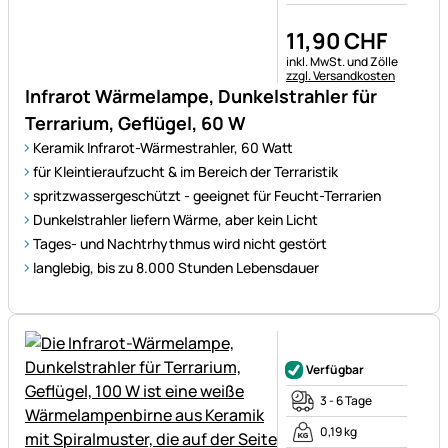
11
,
90
CHF
Steuerhinweis:
inkl. MwSt. und Zölle
zzgl. Versandkosten
Infrarot Wärmelampe, Dunkelstrahler für
Terrarium, Geflügel, 60 W
Keramik Infrarot-Wärmestrahler, 60 Watt
für Kleintieraufzucht & im Bereich der Terraristik
spritzwassergeschützt - geeignet für Feucht-Terrarien
Dunkelstrahler liefern Wärme, aber kein Licht
Tages- und Nachtrhythmus wird nicht gestört
langlebig, bis zu 8.000 Stunden Lebensdauer
Noch keine Bewertungen ab
Verfügbar
3 - 6 Tage
0,19 kg