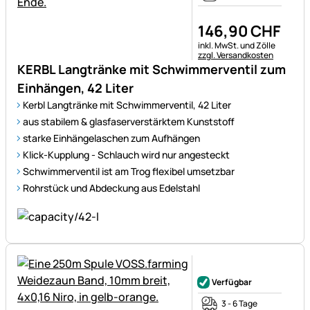
146
,
90
CHF
Steuerhinweis:
inkl. MwSt. und Zölle
zzgl. Versandkosten
KERBL Langtränke mit Schwimmerventil zum
Einhängen, 42 Liter
Kerbl Langtränke mit Schwimmerventil, 42 Liter
aus stabilem & glasfaserverstärktem Kunststoff
starke Einhängelaschen zum Aufhängen
Klick-Kupplung - Schlauch wird nur angesteckt
Schwimmerventil ist am Trog flexibel umsetzbar
Rohrstück und Abdeckung aus Edelstahl
Noch keine Bewertungen ab
Verfügbar
3 - 6 Tage