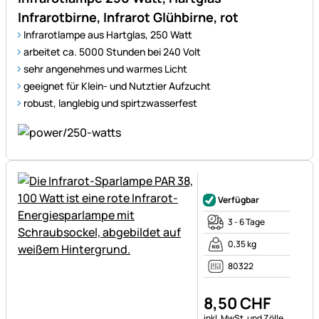
Infrarotbirne, Infrarot Glühbirne, rot
Infrarotlampe aus Hartglas, 250 Watt
arbeitet ca. 5000 Stunden bei 240 Volt
sehr angenehmes und warmes Licht
geeignet für Klein- und Nutztier Aufzucht
robust, langlebig und spirtzwasserfest
Noch keine Bewertungen ab
Verfügbar
3 - 6 Tage
0,35 kg
80322
8
,
50
CHF
Steuerhinweis:
inkl. MwSt. und Zölle