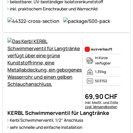
belastbarer, UV-beständiger Isolatorenkunststoff
inkl. praktischem Einschrauber und Warnschild
Noch keine Bewertungen ab
ausverkauft
In Kürze
verfügbar
1,39 kg
503152
69
,
90
CHF
Steuerhinweis:
inkl. MwSt. und Zölle
zzgl. Versandkosten
KERBL Schwimmerventil für Langtränke
Kerbl Schwimmerventil, 1/2" Anschluss
sehr schnelle und einfache Installation