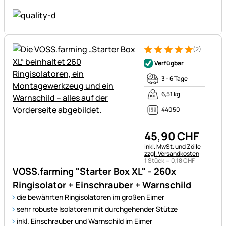
(2)
Bewertung: 5 von 5 (2 Bewer
2 Bewertungen
Verfügbar
3 - 6 Tage
6,51 kg
44050
45
,
90
CHF
Steuerhinweis:
inkl. MwSt. und Zölle
zzgl. Versandkosten
1 Stück =
0
,
18
CHF
VOSS.farming "Starter Box XL" - 260x
Ringisolator + Einschrauber + Warnschild
die bewährten Ringisolatoren im großen Eimer
sehr robuste Isolatoren mit durchgehender Stütze
inkl. Einschrauber und Warnschild im Eimer