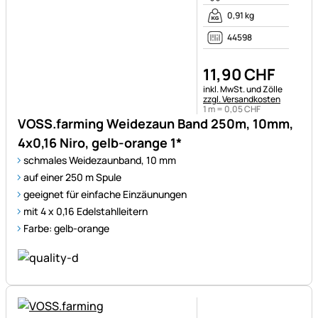
0,91 kg
44598
11
,
90
CHF
Steuerhinweis:
inkl. MwSt. und Zölle
zzgl. Versandkosten
1 m =
0
,
05
CHF
VOSS.farming Weidezaun Band 250m, 10mm,
4x0,16 Niro, gelb-orange 1*
schmales Weidezaunband, 10 mm
auf einer 250 m Spule
geeignet für einfache Einzäunungen
mit 4 x 0,16 Edelstahlleitern
Farbe: gelb-orange
Noch keine Bewertungen ab