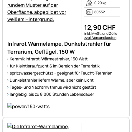
0,20 kg
80332
12
,
90
CHF
Steuerhinweis:
inkl. MwSt. und Zölle
zzgl. Versandkosten
Infrarot Wärmelampe, Dunkelstrahler für
Terrarium, Geflügel, 150 W
Keramik Infrarot-Wärmestrahler, 150 Watt
für Kleintieraufzucht & im Bereich der Terraristik
spritzwassergeschützt - geeignet für Feucht-Terrarien
Dunkelstrahler liefern Wärme, aber kein Licht
Tages- und Nachtrhythmus wird nicht gestört
langlebig, bis zu 8.000 Stunden Lebensdauer
Noch keine Bewertungen ab