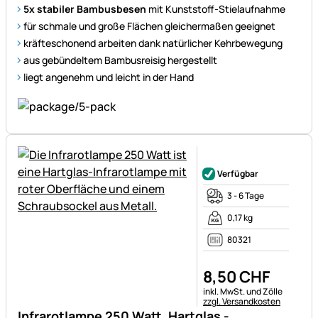
5x stabiler Bambusbesen
mit Kunststoff-Stielaufnahme
für schmale und große Flächen gleichermaßen geeignet
kräfteschonend arbeiten dank natürlicher Kehrbewegung
aus gebündeltem Bambusreisig hergestellt
liegt angenehm und leicht in der Hand
Noch keine Bewertungen ab
Verfügbar
3 - 6 Tage
0,17 kg
80321
8
,
50
CHF
Steuerhinweis:
inkl. MwSt. und Zölle
zzgl. Versandkosten
Infrarotlampe 250 Watt, Hartglas -