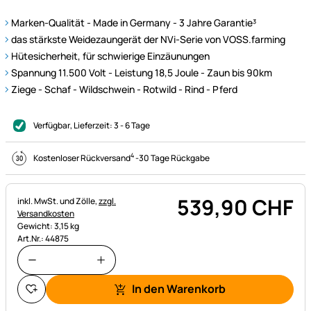
Marken-Qualität - Made in Germany - 3 Jahre Garantie³
das stärkste Weidezaungerät der NVi-Serie von VOSS.farming
Hütesicherheit, für schwierige Einzäunungen
Spannung 11.500 Volt - Leistung 18,5 Joule - Zaun bis 90km
Ziege - Schaf - Wildschwein - Rotwild - Rind - Pferd
Verfügbar
, Lieferzeit:
3 - 6 Tage
4
Kostenloser Rückversand
-
30 Tage Rückgabe
539
,
90
CHF
Steuerhinweis:
inkl. MwSt. und Zölle,
zzgl.
Versandkosten
Gewicht: 3,15 kg
Art.Nr.: 44875
In den Warenkorb