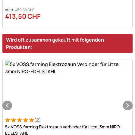
statt:
459
,
90
CHF
413
,
50
CHF
Wird oft zusammen gekauft mit folgenden
Produkten:
(2)
Bewertung: 5 von 5 (2 Bewertungen)
2 Bewertungen
5x VOSS.farming Elektrozaun Verbinder für Litze, 3mm NIRO-
EDELSTAHL