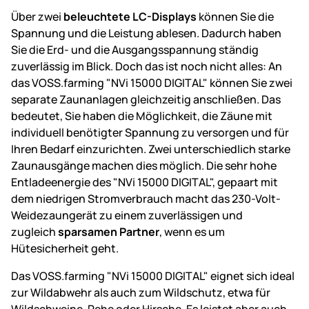
Über zwei
beleuchtete LC-Displays
können Sie die
Spannung und die Leistung ablesen. Dadurch haben
Sie die Erd- und die Ausgangsspannung ständig
zuverlässig im Blick. Doch das ist noch nicht alles: An
das VOSS.farming "NVi 15000 DIGITAL" können Sie zwei
separate Zaunanlagen gleichzeitig anschließen. Das
bedeutet, Sie haben die Möglichkeit, die Zäune mit
individuell benötigter Spannung zu versorgen und für
Ihren Bedarf einzurichten. Zwei unterschiedlich starke
Zaunausgänge machen dies möglich. Die sehr hohe
Entladeenergie des "NVi 15000 DIGITAL", gepaart mit
dem niedrigen Stromverbrauch macht das 230-Volt-
Weidezaungerät zu einem zuverlässigen und
zugleich
sparsamen Partner
, wenn es um
Hütesicherheit geht.
Das VOSS.farming "NVi 15000 DIGITAL" eignet sich ideal
zur Wildabwehr als auch zum Wildschutz, etwa für
Wildschweine, Rehe oder Hirsche. Es leistet aber auch