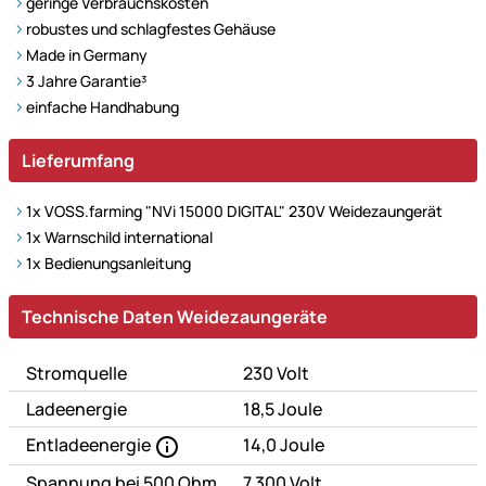
geringe Verbrauchskosten
robustes und schlagfestes Gehäuse
Made in Germany
3 Jahre Garantie³
einfache Handhabung
Lieferumfang
1x VOSS.farming "NVi 15000 DIGITAL" 230V Weidezaungerät
1x Warnschild international
1x Bedienungsanleitung
Technische Daten
Technische Daten Weidezaungeräte
Stromquelle
230 Volt
Ladeenergie
18,5 Joule
Entladeenergie
14,0 Joule
Spannung bei 500 Ohm
7.300 Volt