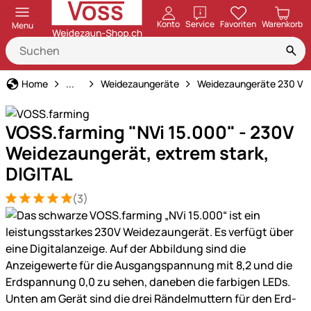
öffnen
Konto
Service
Favoriten
Warenkorb
Menu
Weidezaun
Home
...
Weidezaungeräte
Weidezaungeräte 230 V
VOSS.farming "NVi 15.000" - 230V
Weidezaungerät, extrem stark,
DIGITAL
(3)
Bewertung: 5 von 5 (3 Bewertungen)
3 Bewertungen
Produktgalerie