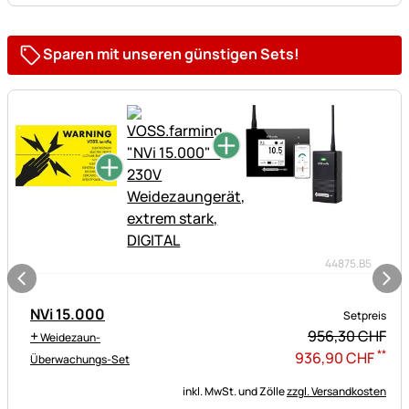
Sparen mit unseren günstigen Sets!
44875.B5
NVi 15.000
Setpreis
+
956,
30
CHF
Weidezaun-
**
936
,
90
CHF
Überwachungs-Set
inkl. MwSt. und Zölle
zzgl. Versandkosten