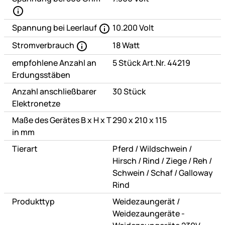
Spannung bei Leerlauf
10.200 Volt
Stromverbrauch
18 Watt
empfohlene Anzahl an
5 Stück Art.Nr. 44219
Erdungsstäben
Anzahl anschließbarer
30 Stück
Elektronetze
Maße des Gerätes B x H x T
290 x 210 x 115
in mm
oder
oder
Tierart
Pferd
/
Wildschwein
/
oder
oder
oder
ode
Hirsch
/
Rind
/
Ziege
/
Reh
/
oder
oder
Schwein
/
Schaf
/
Galloway
Rind
oder
Produkttyp
Weidezaungerät
/
Weidezaungeräte -