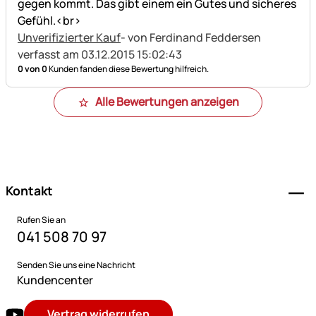
gegen kommt. Das gibt einem ein Gutes und sicheres
Gefühl.<br>
Unverifizierter Kauf
- von Ferdinand Feddersen
verfasst am 03.12.2015 15:02:43
0 von 0
Kunden fanden diese Bewertung hilfreich.
Alle Bewertungen anzeigen
Fußzeile
Kontakt
Rufen Sie an
041 508 70 97
Senden Sie uns eine Nachricht
Kundencenter
Vertrag widerrufen