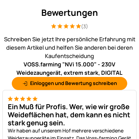
Bewertungen
(3)
Bewertung: 5 von 5 (3 Bewertungen)
3 Bewertungen
Schreiben Sie jetzt Ihre persönliche Erfahrung mit
diesem Artikel und helfen Sie anderen bei deren
Kaufentscheidung
VOSS.farming "NVi 15.000" - 230V
Weidezaungerät, extrem stark, DIGITAL
Einloggen und Bewertung schreiben
5 von 5
Ein Muß für Profis. Wer, wie wir große
Weideflächen hat, dem kann es nicht
stark genug sein.
Wir haben auf unserem Hof mehrere verschiedene
Weidezaungeräte im Einsatz. Das Voss-farming Gerät