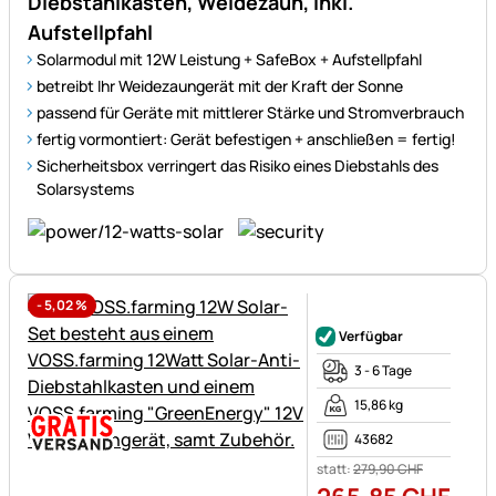
Diebstahlkasten, Weidezaun, inkl.
Aufstellpfahl
Solarmodul mit 12W Leistung + SafeBox + Aufstellpfahl
betreibt Ihr Weidezaungerät mit der Kraft der Sonne
passend für Geräte mit mittlerer Stärke und Stromverbrauch
fertig vormontiert: Gerät befestigen + anschließen = fertig!
Sicherheitsbox verringert das Risiko eines Diebstahls des
Solarsystems
-
5,02
%
Noch keine Bewertungen ab
Verfügbar
3 - 6 Tage
15,86 kg
43682
statt:
279
,
90
CHF