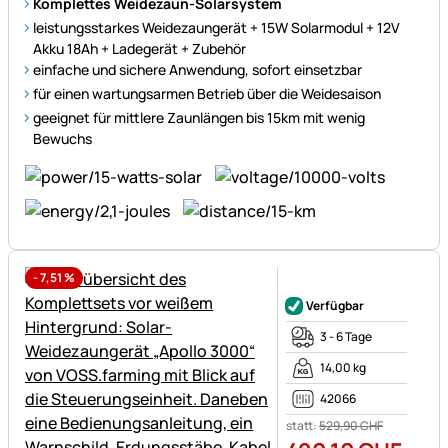
Komplettes Weidezaun-Solarsystem
leistungsstarkes Weidezaungerät + 15W Solarmodul + 12V
Akku 18Ah + Ladegerät + Zubehör
einfache und sichere Anwendung, sofort einsetzbar
für einen wartungsarmen Betrieb über die Weidesaison
geeignet für mittlere Zaunlängen bis 15km mit wenig
Bewuchs
-
7,51
%
Noch keine Bewertungen ab
Verfügbar
3 - 6 Tage
14,00 kg
42066
statt:
529
,
90
CHF