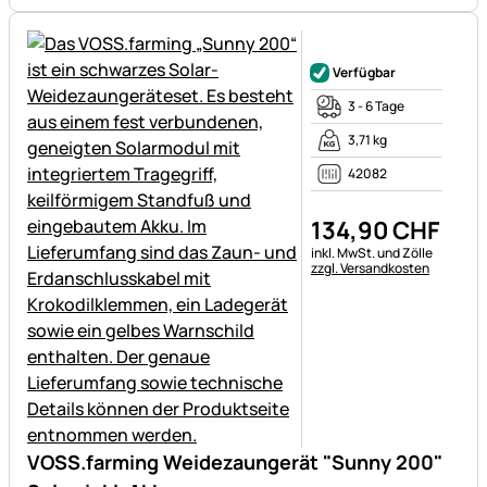
Noch keine Bewertungen ab
Verfügbar
3 - 6 Tage
3,71 kg
42082
134
,
90
CHF
Steuerhinweis:
inkl. MwSt. und Zölle
zzgl. Versandkosten
VOSS.farming Weidezaungerät "Sunny 200"