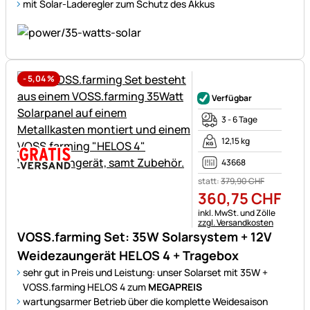
mit Solar-Laderegler zum Schutz des Akkus
-
5,04
%
Noch keine Bewertungen ab
Verfügbar
3 - 6 Tage
12,15 kg
43668
statt:
379
,
90
CHF
360
,
75
CHF
Steuerhinweis:
inkl. MwSt. und Zölle
zzgl. Versandkosten
VOSS.farming Set: 35W Solarsystem + 12V
Weidezaungerät HELOS 4 + Tragebox
sehr gut in Preis und Leistung: unser Solarset mit 35W +
VOSS.farming HELOS 4 zum
MEGAPREIS
wartungsarmer Betrieb über die komplette Weidesaison