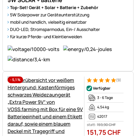
5W SOLAR + Batterie
Top-Set! Gerät + Solar + Batterie + Zubehör
5W Solarpower zur Geräteunterstützung
mobil und handlich, vielseitig einsetzbar
DUO-LED, Stromsparmodus, Ein-/ Ausschalter
für kurze Pferde- und Kleintierweiden
-
5,1
%
(9)
Bewertung: 5 von 5 (9 Bewer
9 Bewertungen
Verfügbar
3 - 6 Tage
4,54 kg
42017
statt:
159
,
90
CHF
151
,
75
CHF