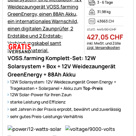
3 - 6 Tage
31,98 kg
43663.CH
statt:
449
,
90
CHF
427
,
05
CHF
Steuerhinweis:
inkl. MwSt. und Zölle
zzgl. Versandkosten
VOSS.farming Komplett-Set: 12W
Solarsystem + Box + 12V Weidezaungerät
GreenEnergy + 88Ah Akku
12W Solarsystem: 12V Weidezaungerät Green Energy +
Tragekasten + Solarpanel + Akku zum
Top-Preis
12W Solar-Power für Ihren Zaun
starke Leistung und Effizienz
seit Jahren in der Praxis erprobt, bewährt und zuverlässig
sehr gutes Preis-Leistungs-Verhältnis