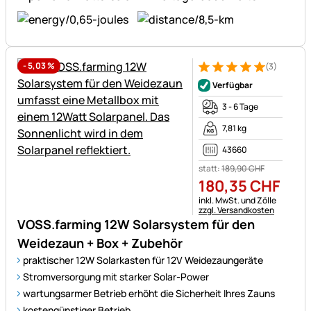
-
5,03
%
(3)
Bewertung: 5 von 5 (3 Bewer
3 Bewertungen
Verfügbar
3 - 6 Tage
7,81 kg
43660
statt:
189
,
90
CHF
180
,
35
CHF
Steuerhinweis:
inkl. MwSt. und Zölle
zzgl. Versandkosten
VOSS.farming 12W Solarsystem für den
Weidezaun + Box + Zubehör
praktischer 12W Solarkasten für 12V Weidezaungeräte
Stromversorgung mit starker Solar-Power
wartungsarmer Betrieb erhöht die Sicherheit Ihres Zauns
kostengünstiger Betrieb