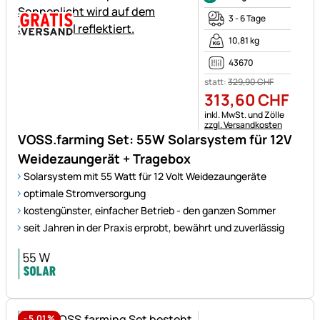
3 - 6 Tage
10,81 kg
43670
statt:
329
,
90
CHF
313
,
60
CHF
Steuerhinweis:
inkl. MwSt. und Zölle
zzgl. Versandkosten
VOSS.farming Set: 55W Solarsystem für 12V
Weidezaungerät + Tragebox
Solarsystem mit 55 Watt für 12 Volt Weidezaungeräte
optimale Stromversorgung
kostengünster, einfacher Betrieb - den ganzen Sommer
seit Jahren in der Praxis erprobt, bewährt und zuverlässig
-
5,01
%