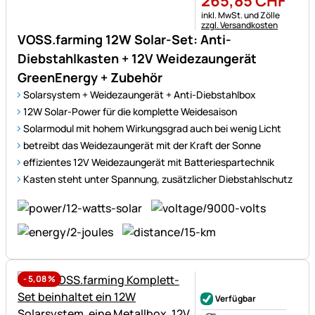
265
,
85
CHF
Steuerhinweis:
inkl. MwSt. und Zölle
zzgl. Versandkosten
VOSS.farming 12W Solar-Set: Anti-
Diebstahlkasten + 12V Weidezaungerät
GreenEnergy + Zubehör
Solarsystem + Weidezaungerät + Anti-Diebstahlbox
12W Solar-Power für die komplette Weidesaison
Solarmodul mit hohem Wirkungsgrad auch bei wenig Licht
betreibt das Weidezaungerät mit der Kraft der Sonne
effizientes 12V Weidezaungerät mit Batteriespartechnik
Kasten steht unter Spannung, zusätzlicher Diebstahlschutz
-
5,08
%
Noch keine Bewertungen ab
Verfügbar