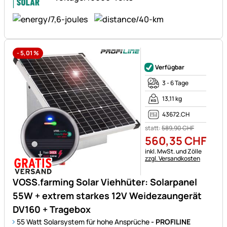
-
5,01
%
Noch keine Bewertungen ab
Verfügbar
3 - 6 Tage
13,11 kg
43672.CH
statt:
589
,
90
CHF
560
,
35
CHF
Steuerhinweis:
inkl. MwSt. und Zölle
zzgl. Versandkosten
VOSS.farming Solar Viehhüter: Solarpanel
55W + extrem starkes 12V Weidezaungerät
DV160 + Tragebox
55 Watt Solarsystem für hohe Ansprüche
- PROFILINE