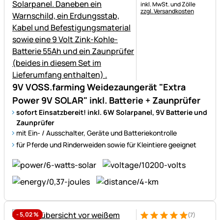
Steuerhinweis:
inkl. MwSt. und Zölle
zzgl. Versandkosten
9V VOSS.farming Weidezaungerät "Extra
Power 9V SOLAR" inkl. Batterie + Zaunprüfer
sofort Einsatzbereit! inkl. 6W Solarpanel, 9V Batterie und
Zaunprüfer
mit Ein- / Ausschalter, Geräte und Batteriekontrolle
für Pferde und Rinderweiden sowie für Kleintiere geeignet
-
5,02
%
(7)
Bewertung: 5 von 5 (7 Bewer
7 Bewertungen