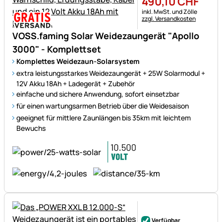
490
,
10
CHF
Steuerhinweis:
inkl. MwSt. und Zölle
zzgl. Versandkosten
VOSS.faming Solar Weidezaungerät "Apollo
3000" - Komplettset
Komplettes Weidezaun-Solarsystem
extra leistungsstarkes Weidezaungerät + 25W Solarmodul +
12V Akku 18Ah + Ladegerät + Zubehör
einfache und sichere Anwendung, sofort einsetzbar
für einen wartungsarmen Betrieb über die Weidesaison
geeignet für mittlere Zaunlängen bis 35km mit leichtem
Bewuchs
Noch keine Bewertungen ab
Verfügbar