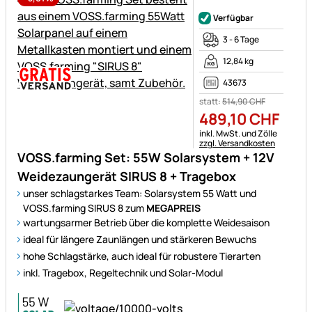
Noch keine Bewertungen ab
Verfügbar
3 - 6 Tage
12,84 kg
43673
statt:
514
,
90
CHF
489
,
10
CHF
Steuerhinweis:
inkl. MwSt. und Zölle
zzgl. Versandkosten
VOSS.farming Set: 55W Solarsystem + 12V
Weidezaungerät SIRUS 8 + Tragebox
unser schlagstarkes Team: Solarsystem 55 Watt und
VOSS.farming SIRUS 8 zum
MEGAPREIS
wartungsarmer Betrieb über die komplette Weidesaison
ideal für längere Zaunlängen und stärkeren Bewuchs
hohe Schlagstärke, auch ideal für robustere Tierarten
inkl. Tragebox, Regeltechnik und Solar-Modul