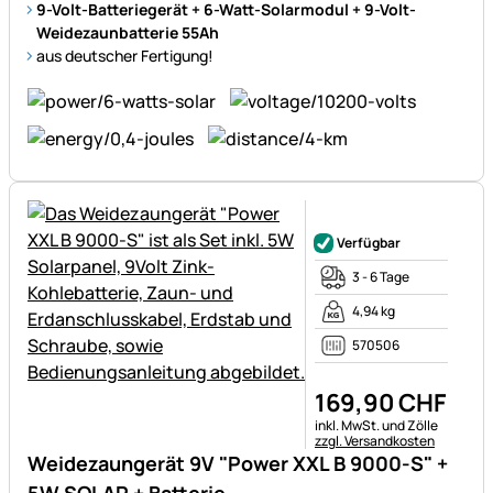
9-Volt-Batteriegerät + 6-Watt-Solarmodul + 9-Volt-
Weidezaunbatterie 55Ah
aus deutscher Fertigung!
Noch keine Bewertungen ab
Verfügbar
3 - 6 Tage
4,94 kg
570506
169
,
90
CHF
Steuerhinweis:
inkl. MwSt. und Zölle
zzgl. Versandkosten
Weidezaungerät 9V "Power XXL B 9000-S" +