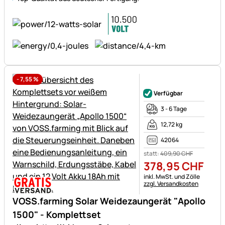
-
7,55
%
Noch keine Bewertungen ab
Verfügbar
3 - 6 Tage
12,72 kg
42064
statt:
409
,
90
CHF
378
,
95
CHF
Steuerhinweis:
inkl. MwSt. und Zölle
zzgl. Versandkosten
VOSS.farming Solar Weidezaungerät "Apollo
1500" - Komplettset