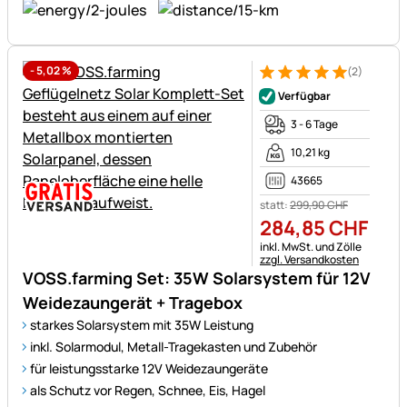
-
5,02
%
(2)
Bewertung: 5 von 5 (2 Bewer
2 Bewertungen
Verfügbar
3 - 6 Tage
10,21 kg
43665
statt:
299
,
90
CHF
284
,
85
CHF
Steuerhinweis:
inkl. MwSt. und Zölle
zzgl. Versandkosten
VOSS.farming Set: 35W Solarsystem für 12V
Weidezaungerät + Tragebox
starkes Solarsystem mit 35W Leistung
inkl. Solarmodul, Metall-Tragekasten und Zubehör
für leistungsstarke 12V Weidezaungeräte
als Schutz vor Regen, Schnee, Eis, Hagel