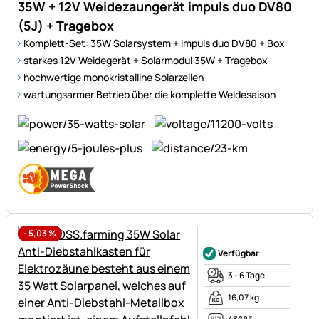
35W + 12V Weidezaungerät impuls duo DV80
(5J) + Tragebox
Komplett-Set: 35W Solarsystem + impuls duo DV80 + Box
starkes 12V Weidegerät + Solarmodul 35W + Tragebox
hochwertige monokristalline Solarzellen
wartungsarmer Betrieb über die komplette Weidesaison
-
5,03
%
Noch keine Bewertungen ab
Verfügbar
3 - 6 Tage
16,07 kg