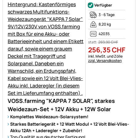
Verfügbar
3 - 6 Tage
8,20 kg
42035
statt:
269
,
90
CHF
256
,
35
CHF
Steuerhinweis:
inkl. MwSt. und Zölle
zzgl. Versandkosten
VOSS.farming "KAPPA 7 SOLAR", starkes
Weidezaun-Set + 12V Akku + 12W Solar
Komplettes Weidezaun-Solarsystem!
Starkes Batteriegerät + 12 Watt Modul + 12 Volt Blei-Vlies-
Akku 12Ah + Laderegler + Zubehör!
Top-Qualität aus deutscher Fertigung!