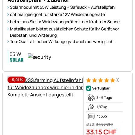
Solarmodul mit 55W Leistung + SafeBox + Aufstellpfahl
optimal geeignet für starke 12V Weidezaungeräte
betreiben Sie Ihr Weidezaungerät mit der Kraft der Sonne
Metallkasten bietet zusätzlichen Schutz für Ihr Gerät vor
Diebstahl und Witterung
Top-Qualität: hoher Wirkungsgrad auch bei wenig Licht
-
5,01
%
(1)
Bewertung: 5 von 5 (1 Bewert
1 Bewertung
Verfügbar
3 - 6 Tage
1,97 kg
43635
statt:
34
,
90
CHF
33
,
15
CHF