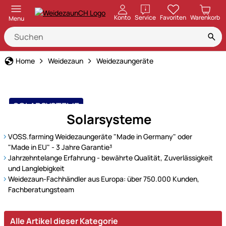
öffnen
Konto
Service
Favoriten
Warenkorb
Menu
Home
Weidezaun
Weidezaungeräte
SOLARSYSTEME
Solarsysteme
Die Kraft der Sonne nutzen
VOSS.farming Weidezaungeräte "Made in Germany" oder
"Made in EU" - 3 Jahre Garantie³
Jahrzehntelange Erfahrung - bewährte Qualität, Zuverlässigkeit
und Langlebigkeit
Weidezaun-Fachhändler aus Europa: über 750.000 Kunden,
Fachberatungsteam
Alle Artikel dieser Kategorie