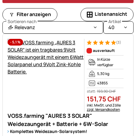
Listenansicht
Filter anzeigen
Sortieren nach
Artikel
Relevanz
40
-
5,1
%
(3)
Bewertung: 5 von 5 (3 Bewer
3 Bewertungen
ausverkauft
In Kürze
verfügbar
5,30 kg
43855
statt:
159
,
90
CHF
151
,
75
CHF
Steuerhinweis:
inkl. MwSt. und Zölle
zzgl. Versandkosten
VOSS.farming "AURES 3 SOLAR"
Weidezaungerät + Batterie + 6W-Solar
Komplettes Weidezaun-Solarsystem!