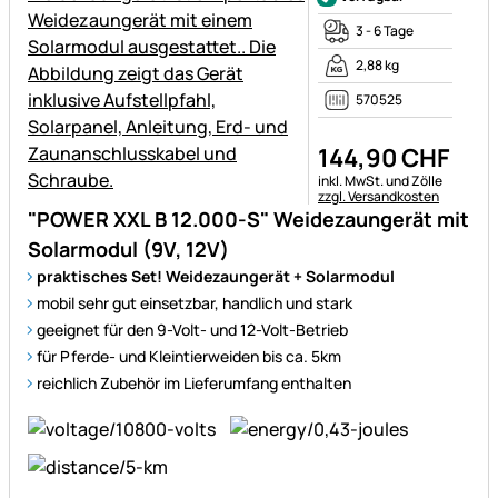
3 - 6 Tage
2,88 kg
570525
144
,
90
CHF
Steuerhinweis:
inkl. MwSt. und Zölle
zzgl. Versandkosten
"POWER XXL B 12.000-S" Weidezaungerät mit
Solarmodul (9V, 12V)
praktisches Set! Weidezaungerät + Solarmodul
mobil sehr gut einsetzbar, handlich und stark
geeignet für den 9-Volt- und 12-Volt-Betrieb
für Pferde- und Kleintierweiden bis ca. 5km
reichlich Zubehör im Lieferumfang enthalten