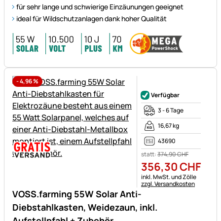
für sehr lange und schwierige Einzäunungen geeignet
ideal für Wildschutzanlagen dank hoher Qualität
-
4,96
%
Noch keine Bewertungen ab
Verfügbar
3 - 6 Tage
16,67 kg
43690
statt:
374
,
90
CHF
356
,
30
CHF
Steuerhinweis:
inkl. MwSt. und Zölle
zzgl. Versandkosten
VOSS.farming 55W Solar Anti-
Diebstahlkasten, Weidezaun, inkl.
Aufstellpfahl + Zubehör