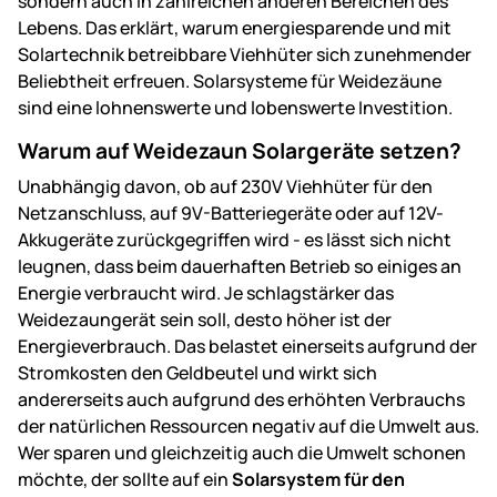
sondern auch in zahlreichen anderen Bereichen des
Lebens. Das erklärt, warum energiesparende und mit
Solartechnik betreibbare Viehhüter sich zunehmender
Beliebtheit erfreuen. Solarsysteme für Weidezäune
sind eine lohnenswerte und lobenswerte Investition.
Warum auf Weidezaun Solargeräte setzen?
Unabhängig davon, ob auf 230V Viehhüter für den
Netzanschluss, auf 9V-Batteriegeräte oder auf 12V-
Akkugeräte zurückgegriffen wird - es lässt sich nicht
leugnen, dass beim dauerhaften Betrieb so einiges an
Energie verbraucht wird. Je schlagstärker das
Weidezaungerät sein soll, desto höher ist der
Energieverbrauch. Das belastet einerseits aufgrund der
Stromkosten den Geldbeutel und wirkt sich
andererseits auch aufgrund des erhöhten Verbrauchs
der natürlichen Ressourcen negativ auf die Umwelt aus.
Wer sparen und gleichzeitig auch die Umwelt schonen
möchte, der sollte auf ein
Solarsystem für den