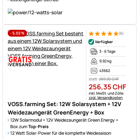
-
5,02
%
(6)
Bewertung: 5 von 5 (6 Bewer
6 Bewertungen
Verfügbar
3 - 6 Tage
9,92 kg
43662
statt:
269
,
90
CHF
256
,
35
CHF
Steuerhinweis:
inkl. MwSt. und Zölle
zzgl. Versandkosten
VOSS.farming Set: 12W Solarsystem + 12V
Weidezaungerät GreenEnergy + Box
12W Solarmodul + 12V Weidezaungerät Green Energy +
Box zum
Top-Preis
12 Watt Solar-Power für die komplette Weidesaison