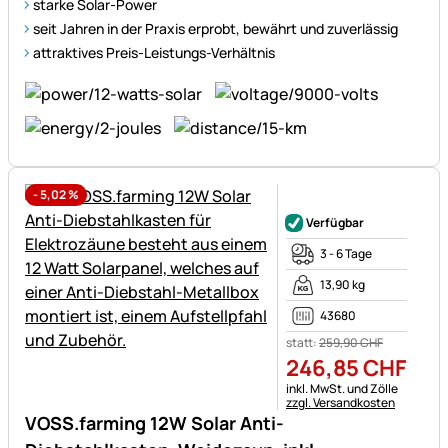
starke Solar-Power
seit Jahren in der Praxis erprobt, bewährt und zuverlässig
attraktives Preis-Leistungs-Verhältnis
-
5,02
%
Noch keine Bewertungen ab
Verfügbar
3 - 6 Tage
13,90 kg
43680
statt:
259
,
90
CHF
246
,
85
CHF
Steuerhinweis:
inkl. MwSt. und Zölle
zzgl. Versandkosten
VOSS.farming 12W Solar Anti-