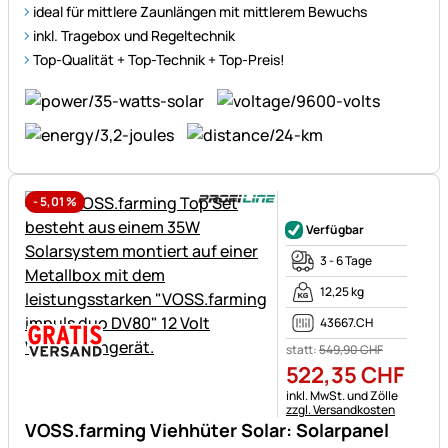
ideal für mittlere Zaunlängen mit mittlerem Bewuchs
inkl. Tragebox und Regeltechnik
Top-Qualität + Top-Technik + Top-Preis!
-
5,01
%
Noch keine Bewertungen ab
Verfügbar
3 - 6 Tage
12,25 kg
43667.CH
statt:
549
,
90
CHF
522
,
35
CHF
Steuerhinweis:
inkl. MwSt. und Zölle
zzgl. Versandkosten
VOSS.farming Viehhüter Solar: Solarpanel