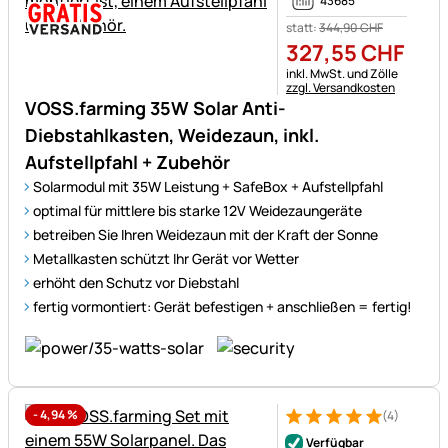
43685
statt:
344
,
90
CHF
327
,
55
CHF
Steuerhinweis:
inkl. MwSt. und Zölle
zzgl. Versandkosten
VOSS.farming 35W Solar Anti-
Diebstahlkasten, Weidezaun, inkl.
Aufstellpfahl + Zubehör
Solarmodul mit 35W Leistung + SafeBox + Aufstellpfahl
optimal für mittlere bis starke 12V Weidezaungeräte
betreiben Sie Ihren Weidezaun mit der Kraft der Sonne
Metallkasten schützt Ihr Gerät vor Wetter
erhöht den Schutz vor Diebstahl
fertig vormontiert: Gerät befestigen + anschließen = fertig!
-
4,94
%
(4)
Bewertung: 5 von 5 (4 Bewer
4 Bewertungen
Verfügbar