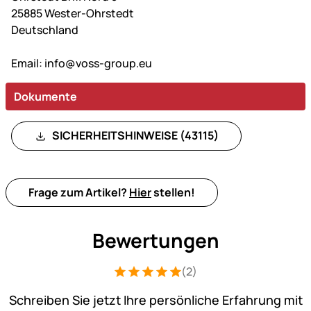
25885 Wester-Ohrstedt
Deutschland
Email:
info@voss-group.eu
Dokumente
SICHERHEITSHINWEISE (43115)
Frage zum Artikel?
Hier
stellen!
Bewertungen
(2)
Bewertung: 5 von 5 (2 Bewertungen)
2 Bewertungen
Schreiben Sie jetzt Ihre persönliche Erfahrung mit