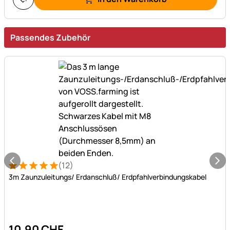
Passendes Zubehör
(12)
Bewertung: 5 von 5 (12 Bewertungen)
12 Bewertungen
3m Zaunzuleitungs/ Erdanschluß/ Erdpfahlverbindungskabel
10
,
90
CHF