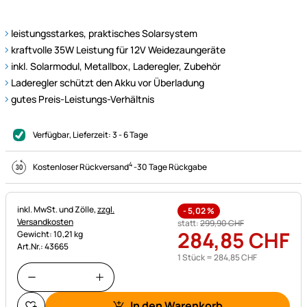
leistungsstarkes, praktisches Solarsystem
kraftvolle 35W Leistung für 12V Weidezaungeräte
inkl. Solarmodul, Metallbox, Laderegler, Zubehör
Laderegler schützt den Akku vor Überladung
gutes Preis-Leistungs-Verhältnis
Verfügbar
, Lieferzeit:
3 - 6 Tage
4
Kostenloser Rückversand
-
30 Tage Rückgabe
Steuerhinweis:
inkl. MwSt. und Zölle,
zzgl.
-
5,02
%
Versandkosten
statt:
299
,
90
CHF
284
,
85
CHF
Gewicht: 10,21 kg
Art.Nr.: 43665
1 Stück =
284
,
85
CHF
In den Warenkorb