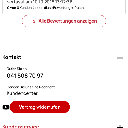
verfasst am 10.10.2015 13:12:36
0 von 0
Kunden fanden diese Bewertung hilfreich.
Alle Bewertungen anzeigen
Fußzeile
Kontakt
Rufen Sie an
041 508 70 97
Senden Sie uns eine Nachricht
Kundencenter
Vertrag widerrufen
Kundenservice