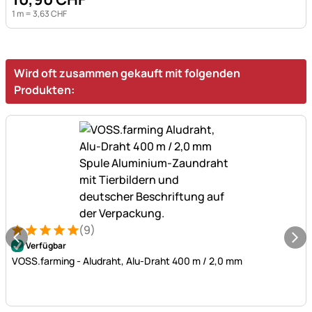
1 m =
3
,
63
CHF
Wird oft zusammen gekauft mit folgenden
Produkten:
(9)
Bewertung: 5 von 5 (9 Bewertungen)
9 Bewertungen
Verfügbar
VOSS.farming - Aludraht, Alu-Draht 400 m / 2,0 mm