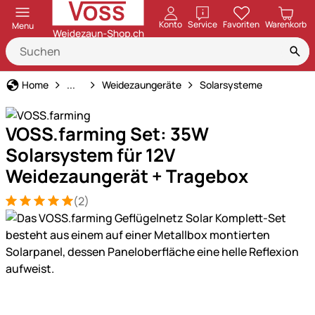
öffnen
Konto
Service
Favoriten
Warenkorb
Menu
Weidezaun
Home
...
Weidezaungeräte
Solarsysteme
VOSS.farming Set: 35W
Solarsystem für 12V
Weidezaungerät + Tragebox
(2)
Bewertung: 5 von 5 (2 Bewertungen)
2 Bewertungen
Produktgalerie