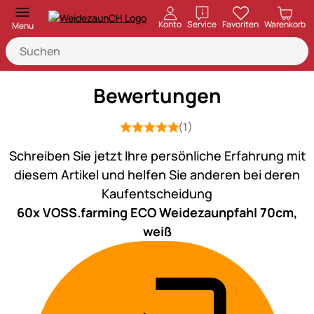
öffnen
Konto
Service
Favoriten
Warenkorb
Menu
Bewertungen
(1)
Bewertung: 5 von 5 (1 Bewertungen)
1 Bewertung
Schreiben Sie jetzt Ihre persönliche Erfahrung mit
diesem Artikel und helfen Sie anderen bei deren
Kaufentscheidung
60x VOSS.farming ECO Weidezaunpfahl 70cm,
weiß