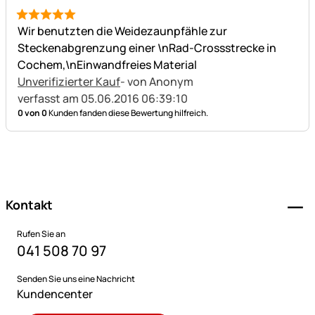
5 von 5
Wir benutzten die Weidezaunpfähle zur
Steckenabgrenzung einer \nRad-Crossstrecke in
Cochem,\nEinwandfreies Material
Unverifizierter Kauf
- von Anonym
verfasst am 05.06.2016 06:39:10
0 von 0
Kunden fanden diese Bewertung hilfreich.
Fußzeile
Kontakt
Rufen Sie an
041 508 70 97
Senden Sie uns eine Nachricht
Kundencenter