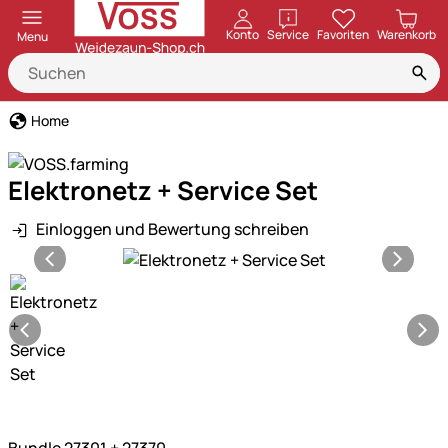
öffnen
Konto
Service
Favoriten
Warenkorb
Menu
Home
Elektronetz + Service Set
Einloggen und Bewertung schreiben
Produktgalerie
Bundle 27301 + 27370