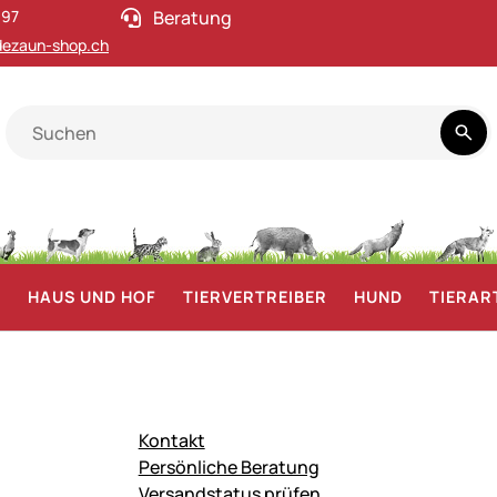
 97
Beratung
ezaun-shop.ch
F
HAUS UND HOF
TIERVERTREIBER
HUND
TIERAR
Kontakt
Persönliche Beratung
Versandstatus prüfen