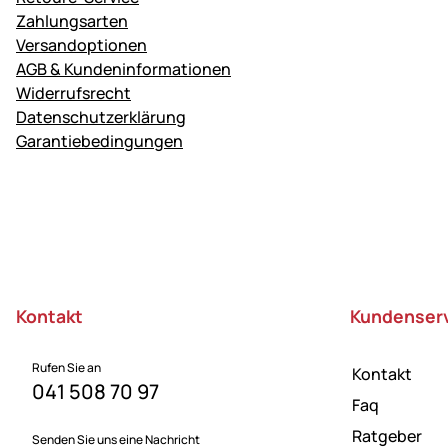
Zahlungsarten
Versandoptionen
AGB & Kundeninformationen
Widerrufsrecht
Datenschutzerklärung
Garantiebedingungen
Fußzeile
Kontakt
Kundenser
Rufen Sie an
Kontakt
041 508 70 97
Faq
Ratgeber
Senden Sie uns eine Nachricht