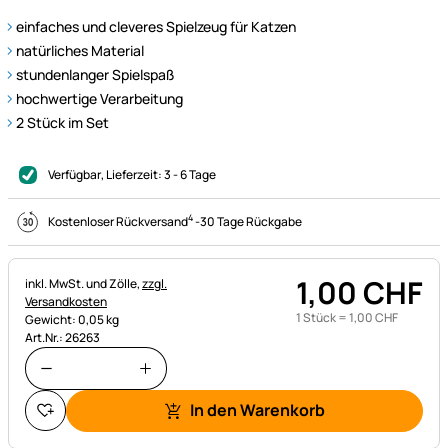
einfaches und cleveres Spielzeug für Katzen
natürliches Material
stundenlanger Spielspaß
hochwertige Verarbeitung
2 Stück im Set
Verfügbar
, Lieferzeit:
3 - 6 Tage
4
Kostenloser Rückversand
-
30 Tage Rückgabe
1
,
00
CHF
Steuerhinweis:
inkl. MwSt. und Zölle,
zzgl.
Versandkosten
1 Stück =
1
,
00
CHF
Gewicht: 0,05 kg
Art.Nr.: 26263
In den Warenkorb