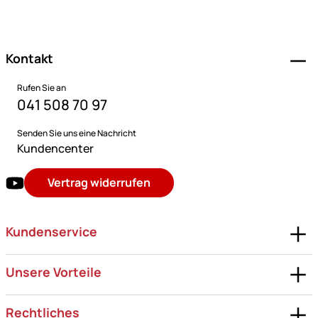
Fußzeile
Kontakt
Rufen Sie an
041 508 70 97
Senden Sie uns eine Nachricht
Kundencenter
Vertrag widerrufen
Kundenservice
Unsere Vorteile
Rechtliches