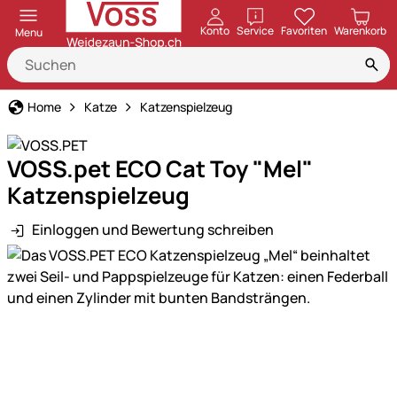
öffnen
Konto
Service
Favoriten
Warenkorb
Menu
Home
Katze
Katzenspielzeug
VOSS.pet ECO Cat Toy "Mel"
Katzenspielzeug
Einloggen und Bewertung schreiben
Produktgalerie