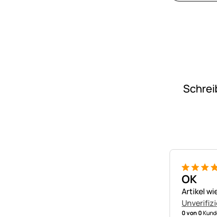
Schrei
5 von 5
OK
Artikel w
Unverifizi
0 von 0
Kunde