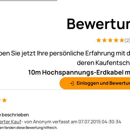
Bewertu
(2
Bewertung: 5 v
2 Bewertungen
ben Sie jetzt Ihre persönliche Erfahrung mit 
deren Kaufentsc
10m Hochspannungs-Erdkabel mit 
Einloggen und Bewertu
ie beschrieben
erter Kauf
- von Anonym
verfasst am 07.07.2015 04:30:34
n fanden diese Bewertung hilfreich.