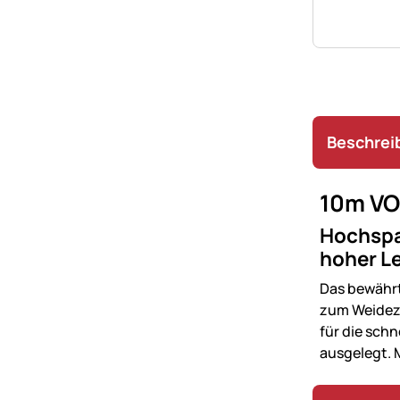
Beschrei
10m VO
Hochspan
hoher Le
Das bewähr
zum Weideza
für die schn
ausgelegt. M