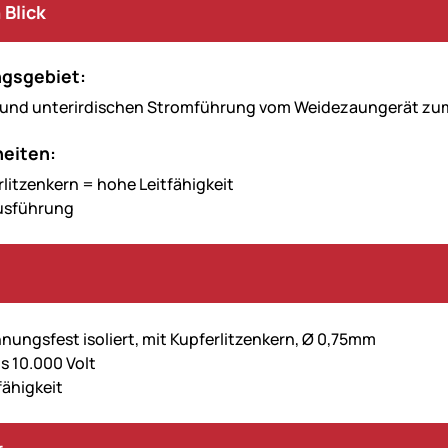
 Blick
gsgebiet:
- und unterirdischen Stromführung vom Weidezaungerät zu
eiten:
rlitzenkern = hohe Leitfähigkeit
Ausführung
ungsfest isoliert, mit Kupferlitzenkern, Ø 0,75mm
s 10.000 Volt
fähigkeit