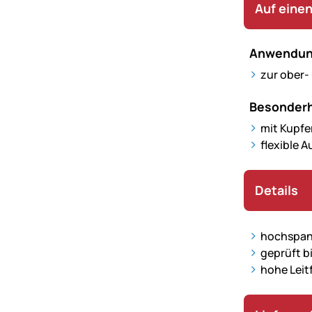
Auf einen
Anwendun
zur ober
Besonderh
mit Kupfe
flexible 
Details
hochspann
geprüft bi
hohe Leit