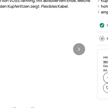
Kup
hoh
emp
Ste
ink
Ver
Gew
Art