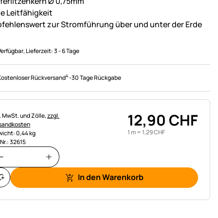
ferlitzenkern Ø 0,75mm
e Leitfähigkeit
fehlenswert zur Stromführung über und unter der Erde
Verfügbar
, Lieferzeit:
3 - 6 Tage
4
Kostenloser Rückversand
-
30 Tage Rückgabe
12
,
90
CHF
uerhinweis:
l. MwSt. und Zölle,
zzgl.
sandkosten
1 m =
1
,
29
CHF
icht: 0,44 kg
.Nr.: 32615
In den Warenkorb