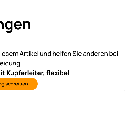
ngen
)
on 5 (2 Bewertungen)
diesem Artikel und helfen Sie anderen bei
heidung
Kupferleiter, flexibel
ng schreiben