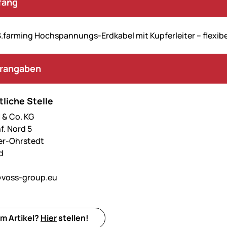
fang
farming Hochspannungs-Erdkabel mit Kupferleiter – flexibe
erangaben
liche Stelle
& Co. KG
f. Nord 5
er-Ohrstedt
d
voss-group.eu
m Artikel?
Hier
stellen!