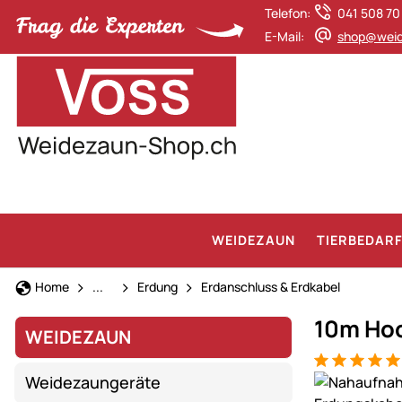
Telefon:
041 508 70
E-Mail:
shop@weid
WEIDEZAUN
TIERBEDAR
Weidezaun
Home
...
Erdung
Erdanschluss & Erdkabel
10m Hoc
WEIDEZAUN
Bewertung: 5
2 Bewertung
Produktgaler
Weidezaungeräte