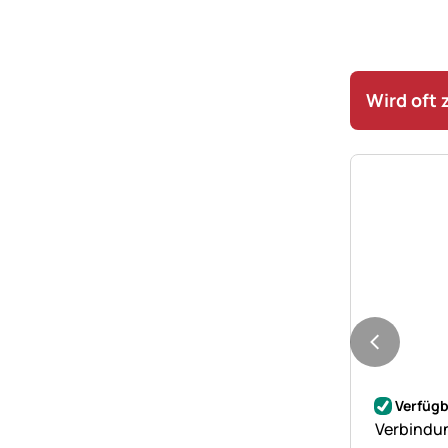
Wird oft
Noch kei
Verfügb
Verbindun