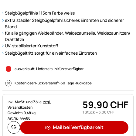
Steigbügelpfähle 115cm Farbe weiss
extra stabiler Steigbügelpfahl sicheres Eintreten und sicherer
Stand
für alle gängigen Weidebänder, Weidezaunseile, Weidezaunlitzen/
Drahtlitze
UV-stabilisierter Kunststoff
Steigbügeltritt sorgt für ein einfaches Eintreten
ausverkauft
, Lieferzeit:
In Kürze verfügbar
4
Kostenloser Rückversand
-
30 Tage Rückgabe
59
,
90
CHF
Steuerhinweis:
inkl. MwSt. und Zölle,
zzgl.
Versandkosten
1 Stück =
3
,
00
CHF
Gewicht: 9,48 kg
Art.Nr.: 44486
Mail bei Verfügbarkeit