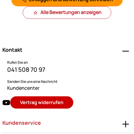
Alle Bewertungen anzeigen
Fußzeile
Kontakt
Rufen Sie an
041 508 70 97
Senden Sie uns eine Nachricht
Kundencenter
Vertrag widerrufen
Kundenservice