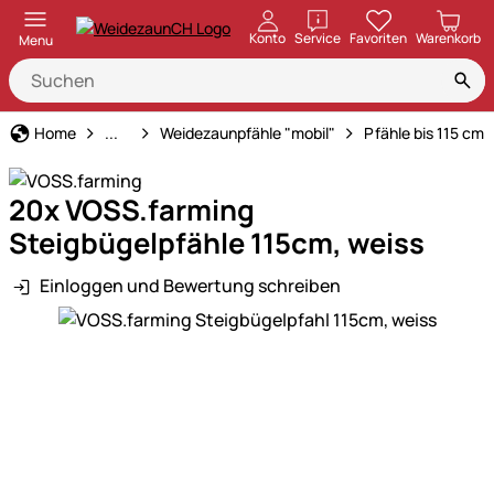
öffnen
Konto
Service
Favoriten
Warenkorb
Menu
Weidezaun
Home
...
Weidezaunpfähle "mobil"
Pfähle bis 115 cm
20x VOSS.farming
Steigbügelpfähle 115cm, weiss
Einloggen und Bewertung schreiben
Produktgalerie