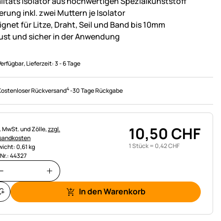
litäts Isolator aus hochwertigen Spezialkunststoff
erung inkl. zwei Muttern je Isolator
ignet für Litze, Draht, Seil und Band bis 10mm
ust und sicher in der Anwendung
Verfügbar
, Lieferzeit:
3 - 6 Tage
4
Kostenloser Rückversand
-
30 Tage Rückgabe
10
,
50
CHF
uerhinweis:
l. MwSt. und Zölle,
zzgl.
sandkosten
1 Stück =
0
,
42
CHF
icht: 0,61 kg
.Nr.: 44327
In den Warenkorb