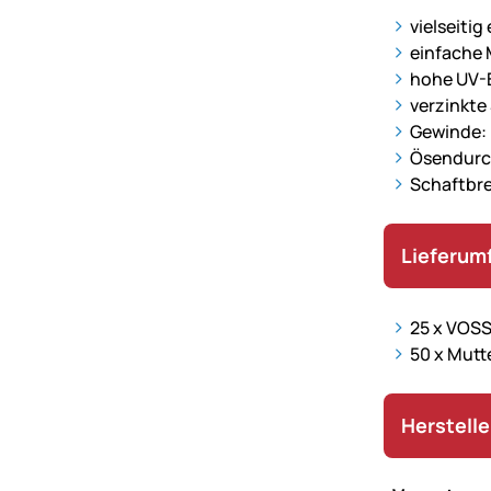
vielseitig
einfache 
hohe UV-
verzinkte
Gewinde:
Ösendurc
Schaftbre
Lieferum
25 x VOSS
50 x Mutt
Herstell