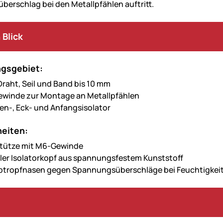
erschlag bei den Metallpfählen auftritt.
 Blick
gsgebiet:
 Draht, Seil und Band bis 10 mm
ewinde zur Montage an Metallpfählen
ken-, Eck- und Anfangsisolator
eiten:
Stütze mit M6-Gewinde
iler Isolatorkopf aus spannungsfestem Kunststoff
btropfnasen gegen Spannungsüberschläge bei Feuchtigkei