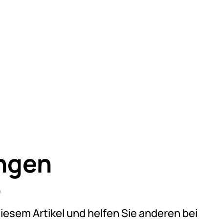
ngen
)
on 5 (6 Bewertungen)
diesem Artikel und helfen Sie anderen bei