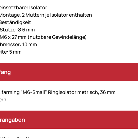
 einsetzbarer Isolator
Montage, 2 Muttern je Isolator enthalten
Beständigkeit
 Stütze, Ø 6 mm
 M6 x 27 mm (nutzbare Gewindelänge)
hmesser: 10 mm
ite: 5 mm
fang
.farming "M6-Small" Ringisolator metrisch, 36 mm
ern
erangaben