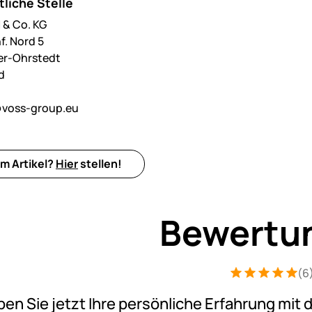
liche Stelle
& Co. KG
f. Nord 5
er-Ohrstedt
d
voss-group.eu
m Artikel?
Hier
stellen!
Bewertu
(6
Bewertung: 5 v
6 Bewertungen
ben Sie jetzt Ihre persönliche Erfahrung mit 