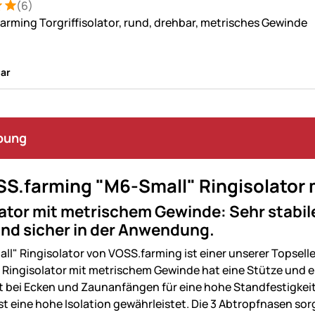
(6)
: 5 von 5 (6 Bewertungen)
ungen
arming Torgriffisolator, rund, drehbar, metrisches Gewinde
ar
bung
SS.farming "M6-Small" Ringisolator
ator mit metrischem Gewinde: Sehr stabil
und sicher in der Anwendung.
l" Ringisolator von VOSS.farming ist einer unserer Topselle
 Ringisolator mit metrischem Gewinde hat eine Stütze und e
t bei Ecken und Zaunanfängen für eine hohe Standfestigkei
st eine hohe Isolation gewährleistet. Die 3 Abtropfnasen sor