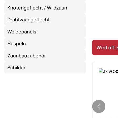
Knotengeflecht / Wildzaun
Drahtzaungeflecht
Weidepanels
Haspeln
Wird oft
Zaunbauzubehör
Schilder