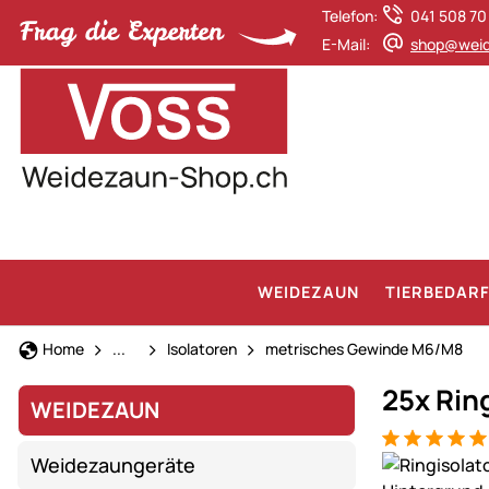
Telefon:
041 508 70
E-Mail:
shop@weid
WEIDEZAUN
TIERBEDAR
Weidezaun
Home
...
Isolatoren
metrisches Gewinde M6/M8
25x Rin
WEIDEZAUN
Bewertung: 5
6 Bewertung
Produktgaler
Weidezaungeräte