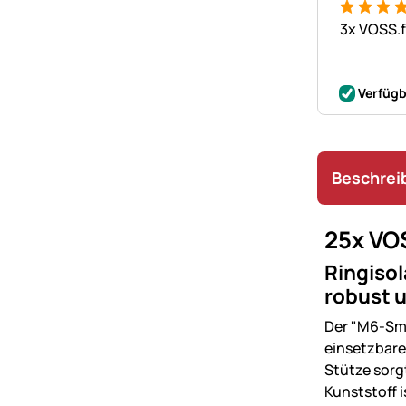
Bewertung
6 Bewert
3x VOSS.f
Verfügb
Beschrei
25x VO
Ringisol
robust 
Der "M6-Smal
einsetzbare
Stütze sorg
Kunststoff i