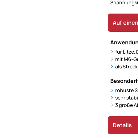
Spannungsüb
Auf einen
Anwendun
für Litze,
mit M6-G
als Strec
Besonderh
robuste 
sehr stab
3 große A
Details