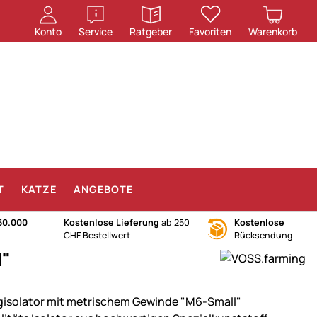
öffnen
öffnen
Konto
Service
Ratgeber
Favoriten
Warenkorb
T
KATZE
ANGEBOTE
50.000
Kostenlose Lieferung
ab 250
Kostenlose
CHF Bestellwert
Rücksendung
l"
gisolator mit metrischem Gewinde "M6-Small"