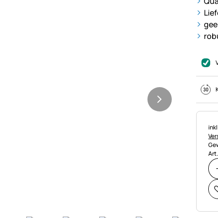
Qua
Lief
gee
rob
Ste
ink
Ver
Gew
Art