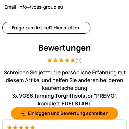
Email:
info@voss-group.eu
Frage zum Artikel?
Hier
stellen!
Bewertungen
(2)
Bewertung: 5 von 5 (2 Bewertungen)
2 Bewertungen
Schreiben Sie jetzt Ihre persönliche Erfahrung mit
diesem Artikel und helfen Sie anderen bei deren
Kaufentscheidung
3x VOSS.farming Torgriffisolator "PREMO",
komplett EDELSTAHL
Einloggen und Bewertung schreiben