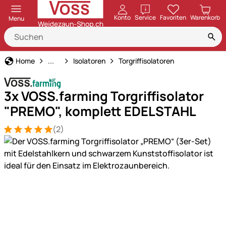
öffnen
Konto
Service
Favoriten
Warenkorb
Menu
Weidezaun
Home
...
Isolatoren
Torgriffisolatoren
3x VOSS.farming Torgriffisolator
"PREMO", komplett EDELSTAHL
(2)
Bewertung: 5 von 5 (2 Bewertungen)
2 Bewertungen
Produktgalerie