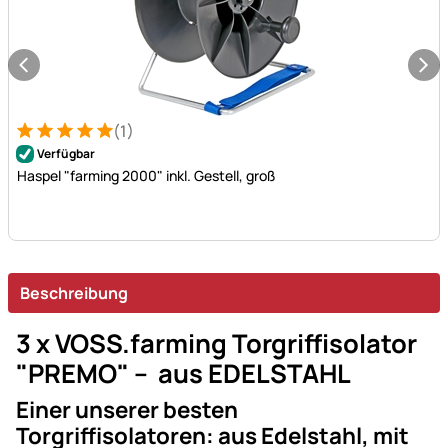
(1)
Bewertung: 5 von 5 (1 Bewertungen)
1 Bewertung
Verfügbar
Haspel "farming 2000" inkl. Gestell, groß
Beschreibung
3 x VOSS.farming Torgriffisolator
"PREMO" – aus EDELSTAHL
Einer unserer besten
Torgriffisolatoren: aus Edelstahl, mit