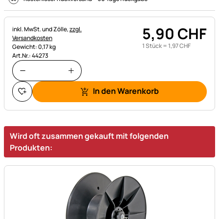
5
,
90
CHF
Steuerhinweis:
inkl. MwSt. und Zölle,
zzgl.
Versandkosten
1 Stück =
1
,
97
CHF
Gewicht: 0,17 kg
Art.Nr.: 44273
In den Warenkorb
Wird oft zusammen gekauft mit folgenden
Produkten: