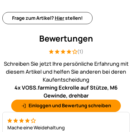
Frage zum Artikel?
Hier
stellen!
Bewertungen
(1)
Bewertung: 4 von 5 (1 Bewertungen)
1 Bewertung
Schreiben Sie jetzt Ihre persönliche Erfahrung mit
diesem Artikel und helfen Sie anderen bei deren
Kaufentscheidung
4x VOSS.farming Eckrolle auf Stütze, M6
Gewinde, drehbar
Einloggen und Bewertung schreiben
4 von 5
Mache eine Weidehaltung