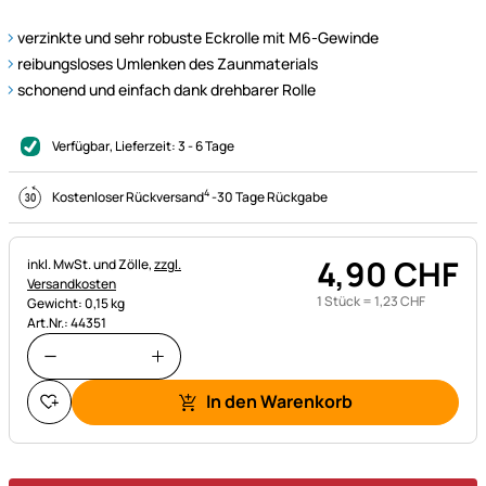
verzinkte und sehr robuste Eckrolle mit M6-Gewinde
reibungsloses Umlenken des Zaunmaterials
schonend und einfach dank drehbarer Rolle
Verfügbar
, Lieferzeit:
3 - 6 Tage
4
Kostenloser Rückversand
-
30 Tage Rückgabe
4
,
90
CHF
Steuerhinweis:
inkl. MwSt. und Zölle,
zzgl.
Versandkosten
1 Stück =
1
,
23
CHF
Gewicht: 0,15 kg
Art.Nr.: 44351
In den Warenkorb