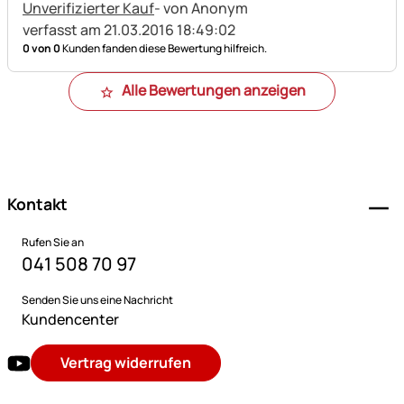
Unverifizierter Kauf
- von Anonym
verfasst am 21.03.2016 18:49:02
0 von 0
Kunden fanden diese Bewertung hilfreich.
Alle Bewertungen anzeigen
Fußzeile
Kontakt
Rufen Sie an
041 508 70 97
Senden Sie uns eine Nachricht
Kundencenter
Vertrag widerrufen