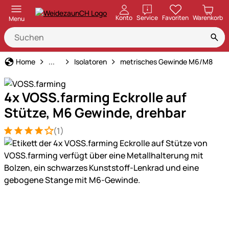
öffnen
Konto
Service
Favoriten
Warenkorb
Menu
Weidezaun
Home
...
Isolatoren
metrisches Gewinde M6/M8
4x VOSS.farming Eckrolle auf
Stütze, M6 Gewinde, drehbar
(1)
Bewertung: 4 von 5 (1 Bewertungen)
1 Bewertung
Produktgalerie