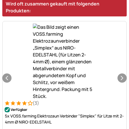
Wird oft zusammen gekauft mit folgenden
Produkten:
(3)
Bewertung: 4 von 5 (3 Bewertungen)
3 Bewertungen
Verfügbar
5x VOSS.farming Elektrozaun Verbinder "Simplex" für Litze mit 2-
4mm Ø NIRO-EDELSTAHL