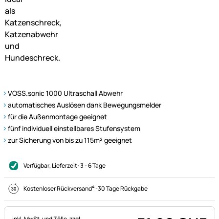
VOSS.sonic 1000 Ultraschall Abwehr
automatisches Auslösen dank Bewegungsmelder
für die Außenmontage geeignet
fünf individuell einstellbares Stufensystem
zur Sicherung von bis zu 115m² geeignet
Verfügbar
, Lieferzeit:
3 - 6 Tage
4
Kostenloser Rückversand
-
30 Tage Rückgabe
Steuerhinweis:
inkl. MwSt. und Zölle,
zzgl.