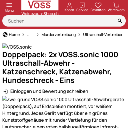
öffnen
Konto
Service
Favoriten
Warenkorb
Menu
Marderabwehr
Home
...
Mardervertreibung
Ultraschall-Vertreiber
Doppelpack: 2x VOSS.sonic 1000
Ultraschall-Abwehr -
Katzenschreck, Katzenabwehr,
Hundeschreck - Eins
Einloggen und Bewertung schreiben
Produktgalerie