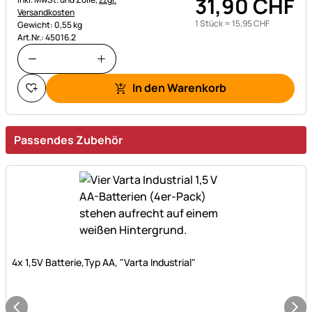
31
,
90
CHF
Versandkosten
1 Stück =
15
,
95
CHF
Gewicht: 0,55 kg
Art.Nr.: 45016.2
In den Warenkorb
Passendes Zubehör
Noch keine Bewertungen abgegeben
4x 1,5V Batterie,Typ AA, "Varta Industrial"