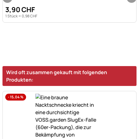
3
,
90
CHF
1 Stück =
0
,
98
CHF
Wird oft zusammen gekauft mit folgenden
Produkten:
-
15,04
%