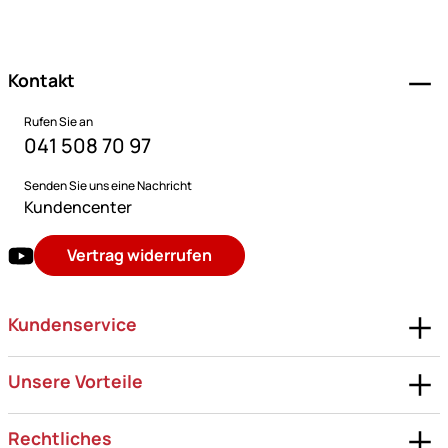
Fußzeile
Kontakt
Rufen Sie an
041 508 70 97
Senden Sie uns eine Nachricht
Kundencenter
Vertrag widerrufen
Kundenservice
Unsere Vorteile
Rechtliches