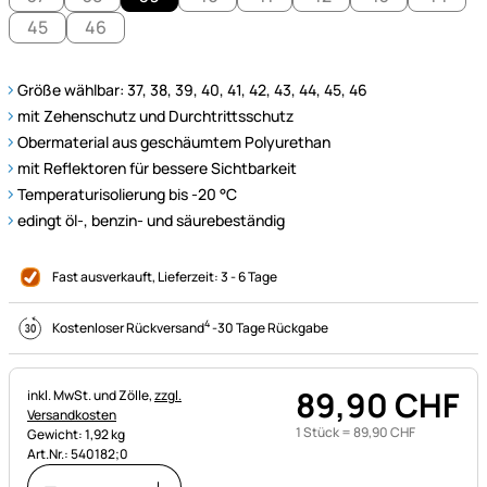
45
46
Größe wählbar: 37, 38, 39, 40, 41, 42, 43, 44, 45, 46
mit Zehenschutz und Durchtrittsschutz
Obermaterial aus geschäumtem Polyurethan
mit Reflektoren für bessere Sichtbarkeit
Temperaturisolierung bis -20 °C
edingt öl-, benzin- und säurebeständig
Fast ausverkauft
, Lieferzeit:
3 - 6 Tage
4
Kostenloser Rückversand
-
30 Tage Rückgabe
89
,
90
CHF
Steuerhinweis:
inkl. MwSt. und Zölle,
zzgl.
Versandkosten
1 Stück =
89
,
90
CHF
Gewicht: 1,92 kg
Art.Nr.: 540182;0