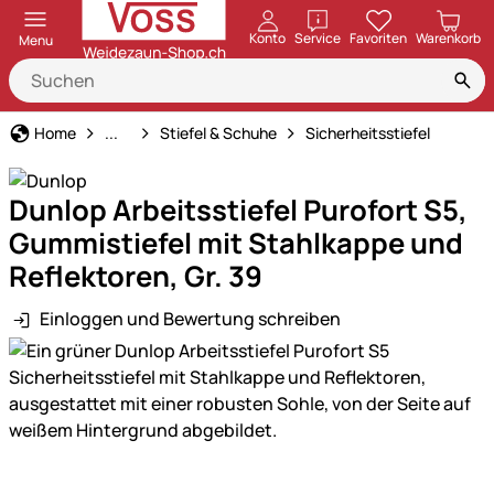
öffnen
Konto
Service
Favoriten
Warenkorb
Menu
Arbeitskleidung & Schutzausrüstung
Home
...
Stiefel & Schuhe
Sicherheitsstiefel
Dunlop Arbeitsstiefel Purofort S5,
Gummistiefel mit Stahlkappe und
Reflektoren, Gr. 39
Einloggen und Bewertung schreiben
Produktgalerie