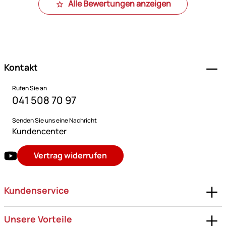
Alle Bewertungen anzeigen
Fußzeile
Kontakt
Rufen Sie an
041 508 70 97
Senden Sie uns eine Nachricht
Kundencenter
Vertrag widerrufen
Kundenservice
Unsere Vorteile