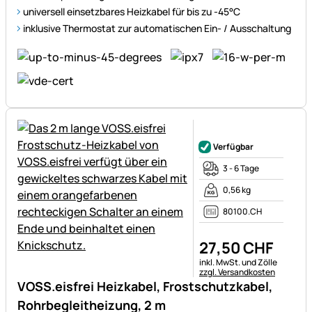
universell einsetzbares Heizkabel für bis zu -45°C
inklusive Thermostat zur automatischen Ein- / Ausschaltung
Noch keine Bewertungen ab
Verfügbar
3 - 6 Tage
0,56 kg
80100.CH
27
,
50
CHF
Steuerhinweis:
inkl. MwSt. und Zölle
zzgl. Versandkosten
VOSS.eisfrei Heizkabel, Frostschutzkabel,
Rohrbegleitheizung, 2 m