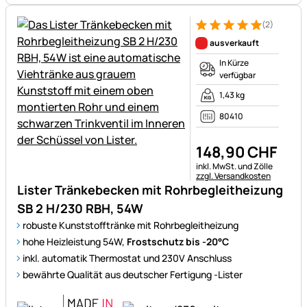
(2)
Bewertung: 5 von 5 (2 Bewer
2 Bewertungen
ausverkauft
In Kürze
verfügbar
1,43 kg
80410
148
,
90
CHF
Steuerhinweis:
inkl. MwSt. und Zölle
zzgl. Versandkosten
Lister Tränkebecken mit Rohrbegleitheizung
SB 2 H/230 RBH, 54W
robuste Kunststofftränke mit Rohrbegleitheizung
hohe Heizleistung 54W,
Frostschutz bis -20°C
inkl. automatik Thermostat und 230V Anschluss
bewährte Qualität aus deutscher Fertigung -Lister