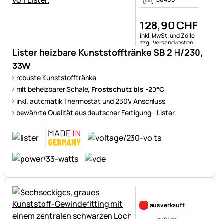
128
,
90
CHF
Steuerhinweis:
inkl. MwSt. und Zölle
zzgl. Versandkosten
Lister heizbare Kunststofftränke SB 2 H/230,
33W
robuste Kunststofftränke
mit beheizbarer Schale,
Frostschutz bis -20°C
inkl. automatik Thermostat und 230V Anschluss
bewährte Qualität aus deutscher Fertigung - Lister
Noch keine Bewertungen ab
ausverkauft