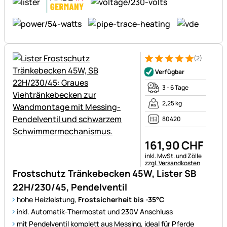
(2)
Bewertung: 5 von 5 (2 Bewer
2 Bewertungen
Verfügbar
3 - 6 Tage
2,25 kg
80420
161
,
90
CHF
Steuerhinweis:
inkl. MwSt. und Zölle
zzgl. Versandkosten
Frostschutz Tränkebecken 45W, Lister SB
22H/230/45, Pendelventil
hohe Heizleistung,
Frostsicherheit bis -35°C
inkl. Automatik-Thermostat und 230V Anschluss
mit Pendelventil komplett aus Messing, ideal für Pferde