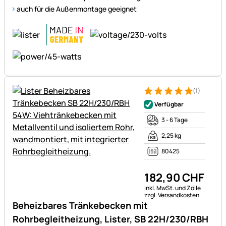
auch für die Außenmontage geeignet
(1)
Bewertung: 5 von 5 (1 Bewert
1 Bewertung
Verfügbar
3 - 6 Tage
2,25 kg
80425
182
,
90
CHF
Steuerhinweis:
inkl. MwSt. und Zölle
zzgl. Versandkosten
Beheizbares Tränkebecken mit
Rohrbegleitheizung, Lister, SB 22H/230/RBH