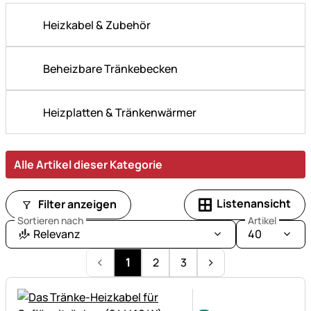
kalten
Jahreszeit:
Heizkabel & Zubehör
Unser
Wintersortiment
mit
Beheizbare Tränkebecken
Heizkabeln,
Tränken,
Heizplatten & Tränkenwärmer
Vogelhäusern
und
mehr.
Alle Artikel dieser Kategorie
Listenansicht
Filter anzeigen
Sortieren nach
Artikel
Relevanz
40
1
2
3
Noch keine Bewertungen ab