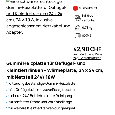
Noch keine Bewertungen ab
ausverkauft
In Kürze
verfügbar
0,78 kg
80345
42
,
90
CHF
Steuerhinweis:
inkl. MwSt. und Zölle
zzgl. Versandkosten
Gummi Heizplatte für Geflügel- und
Kleintiertränken - Wärmeplatte, 24 x 24 cm,
mit Netzteil 24V/ 18W
witterungsbeständige Gummi-Heizplatte
hält Geflügeltränken zuverlässig frostfrei
sicherer 24V Betrieb, leichte Reinigung
rutschfester Stand und 2m Kabellänge
für weitere Kleintiertränken gut geeignet