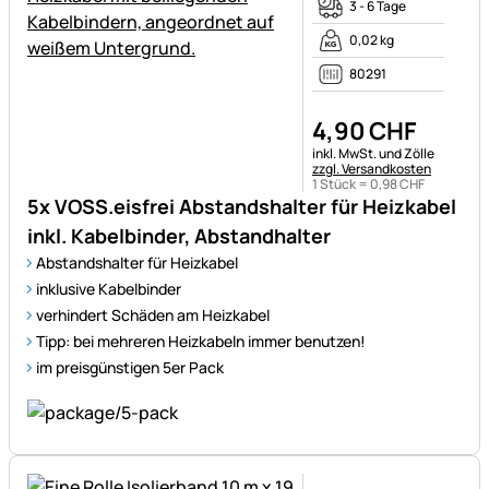
3 - 6 Tage
0,02 kg
80291
4
,
90
CHF
Steuerhinweis:
inkl. MwSt. und Zölle
zzgl. Versandkosten
1 Stück =
0
,
98
CHF
5x VOSS.eisfrei Abstandshalter für Heizkabel
inkl. Kabelbinder, Abstandhalter
Abstandshalter für Heizkabel
inklusive Kabelbinder
verhindert Schäden am Heizkabel
Tipp: bei mehreren Heizkabeln immer benutzen!
im preisgünstigen 5er Pack