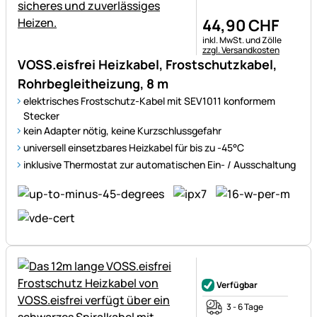
44
,
90
CHF
Steuerhinweis:
inkl. MwSt. und Zölle
zzgl. Versandkosten
VOSS.eisfrei Heizkabel, Frostschutzkabel,
Rohrbegleitheizung, 8 m
elektrisches Frostschutz-Kabel mit SEV1011 konformem
Stecker
kein Adapter nötig, keine Kurzschlussgefahr
universell einsetzbares Heizkabel für bis zu -45°C
inklusive Thermostat zur automatischen Ein- / Ausschaltung
Noch keine Bewertungen ab
Verfügbar
3 - 6 Tage