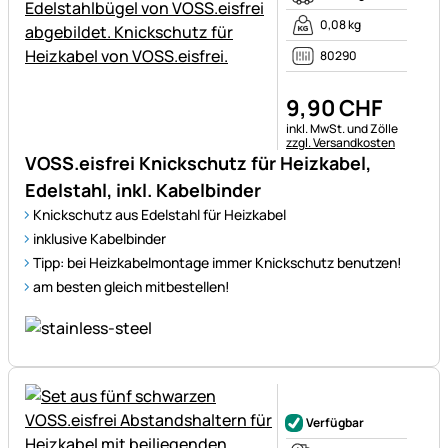
0,08 kg
80290
9
,
90
CHF
Steuerhinweis:
inkl. MwSt. und Zölle
zzgl. Versandkosten
VOSS.eisfrei Knickschutz für Heizkabel,
Edelstahl, inkl. Kabelbinder
Knickschutz aus Edelstahl für Heizkabel
inklusive Kabelbinder
Tipp: bei Heizkabelmontage immer Knickschutz benutzen!
am besten gleich mitbestellen!
Noch keine Bewertungen ab
Verfügbar