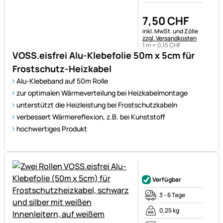
7
,
50
CHF
Steuerhinweis:
inkl. MwSt. und Zölle
zzgl. Versandkosten
1 m =
0
,
15
CHF
VOSS.eisfrei Alu-Klebefolie 50m x 5cm für
Frostschutz-Heizkabel
Alu-Klebeband auf 50m Rolle
zur optimalen Wärmeverteilung bei Heizkabelmontage
unterstützt die Heizleistung bei Frostschutzkabeln
verbessert Wärmereflexion, z.B. bei Kunststoff
hochwertiges Produkt
Noch keine Bewertungen ab
Verfügbar
3 - 6 Tage
0,25 kg