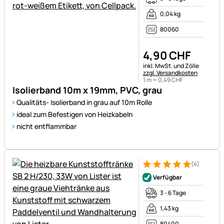
0,04 kg
80060
4
,
90
CHF
Steuerhinweis:
inkl. MwSt. und Zölle
zzgl. Versandkosten
1 m =
0
,
49
CHF
Isolierband 10m x 19mm, PVC, grau
Qualitäts- Isolierband in grau auf 10m Rolle
ideal zum Befestigen von Heizkabeln
nicht entflammbar
(4)
Bewertung: 5 von 5 (4 Bewer
4 Bewertungen
Verfügbar
3 - 6 Tage
1,43 kg
80400