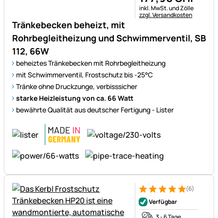
Steuerhinweis:
inkl. MwSt. und Zölle
zzgl. Versandkosten
Tränkebecken beheizt, mit
Rohrbegleitheizung und Schwimmerventil, SB
112, 66W
beheiztes Tränkebecken mit Rohrbegleitheizung
mit Schwimmerventil, Frostschutz bis -25°C
Tränke ohne Druckzunge, verbisssicher
starke Heizleistung von ca. 66 Watt
bewährte Qualität aus deutscher Fertigung - Lister
(6)
Bewertung: 5 von 5 (6 Bewer
6 Bewertungen
Verfügbar
3 - 6 Tage