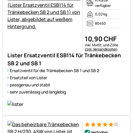
In Kürze
verfügbar
0,02 kg
80450
10
,
90
CHF
Steuerhinweis:
inkl. MwSt. und Zölle
zzgl. Versandkosten
Lister Ersatzventil ESB114 für Tränkebecken
SB 2 und SB 1
Ersatzventil für die Tränkebecken SB 1 und SB 2
Ersatzteil von Lister
passgenau und stabil
sehr zuverlässig und langlebig
(3)
Bewertung: 5 von 5 (3 Bewer
3 Bewertungen
Verfügbar