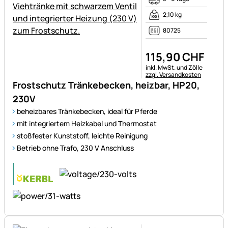
2,10 kg
80725
115
,
90
CHF
Steuerhinweis:
inkl. MwSt. und Zölle
zzgl. Versandkosten
Frostschutz Tränkebecken, heizbar, HP20,
230V
beheizbares Tränkebecken, ideal für Pferde
mit integriertem Heizkabel und Thermostat
stoßfester Kunststoff, leichte Reinigung
Betrieb
ohne
Trafo, 230 V Anschluss