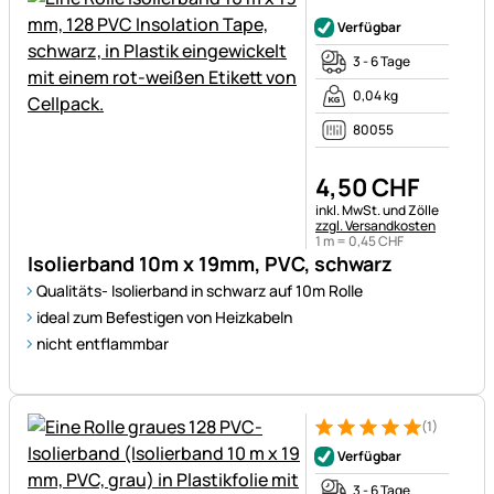
Noch keine Bewertungen ab
Verfügbar
3 - 6 Tage
0,04 kg
80055
4
,
50
CHF
Steuerhinweis:
inkl. MwSt. und Zölle
zzgl. Versandkosten
1 m =
0
,
45
CHF
Isolierband 10m x 19mm, PVC, schwarz
Qualitäts- Isolierband in schwarz auf 10m Rolle
ideal zum Befestigen von Heizkabeln
nicht entflammbar
(1)
Bewertung: 5 von 5 (1 Bewert
1 Bewertung
Verfügbar
3 - 6 Tage