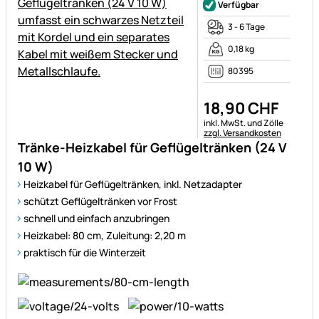
Verfügbar
3 - 6 Tage
0,18 kg
80395
18
,
90
CHF
Steuerhinweis:
inkl. MwSt. und Zölle
zzgl. Versandkosten
Tränke-Heizkabel für Geflügeltränken (24 V
10 W)
Heizkabel für Geflügeltränken, inkl. Netzadapter
schützt Geflügeltränken vor Frost
schnell und einfach anzubringen
Heizkabel: 80 cm, Zuleitung: 2,20 m
praktisch für die Winterzeit