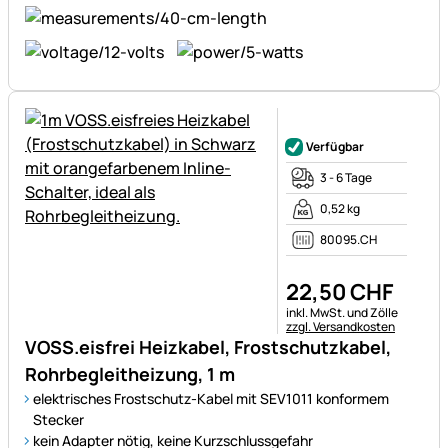
Noch keine Bewertungen ab
Verfügbar
3 - 6 Tage
0,52 kg
80095.CH
22
,
50
CHF
Steuerhinweis:
inkl. MwSt. und Zölle
zzgl. Versandkosten
VOSS.eisfrei Heizkabel, Frostschutzkabel,
Rohrbegleitheizung, 1 m
elektrisches Frostschutz-Kabel mit SEV1011 konformem
Stecker
kein Adapter nötig, keine Kurzschlussgefahr