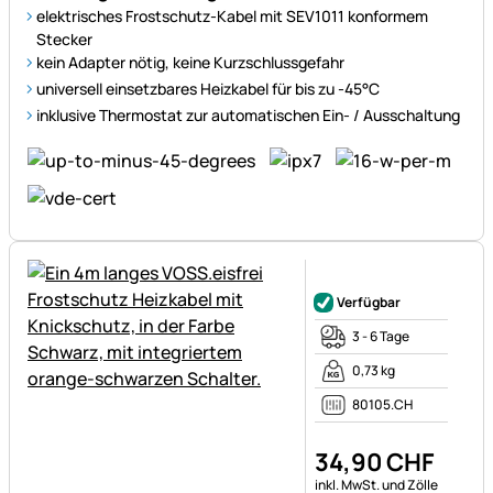
elektrisches Frostschutz-Kabel mit SEV1011 konformem
Stecker
kein Adapter nötig, keine Kurzschlussgefahr
universell einsetzbares Heizkabel für bis zu -45°C
inklusive Thermostat zur automatischen Ein- / Ausschaltung
Noch keine Bewertungen ab
Verfügbar
3 - 6 Tage
0,73 kg
80105.CH
34
,
90
CHF
Steuerhinweis:
inkl. MwSt. und Zölle