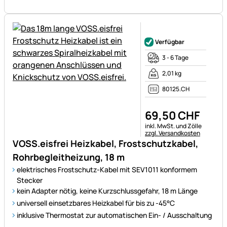
Noch keine Bewertungen ab
Verfügbar
3 - 6 Tage
2,01 kg
80125.CH
69
,
50
CHF
Steuerhinweis:
inkl. MwSt. und Zölle
zzgl. Versandkosten
VOSS.eisfrei Heizkabel, Frostschutzkabel,
Rohrbegleitheizung, 18 m
elektrisches Frostschutz-Kabel mit SEV1011 konformem
Stecker
kein Adapter nötig, keine Kurzschlussgefahr, 18 m Länge
universell einsetzbares Heizkabel für bis zu -45°C
inklusive Thermostat zur automatischen Ein- / Ausschaltung