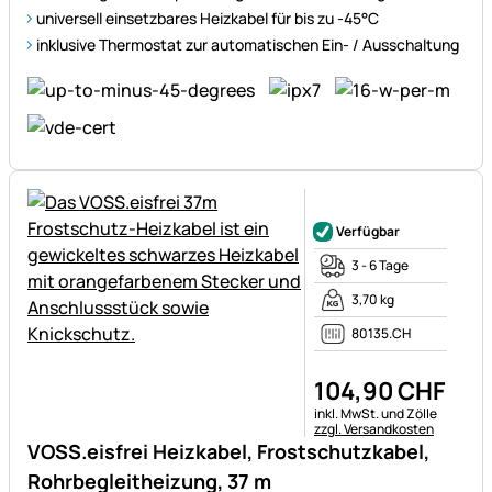
universell einsetzbares Heizkabel für bis zu -45°C
inklusive Thermostat zur automatischen Ein- / Ausschaltung
Noch keine Bewertungen ab
Verfügbar
3 - 6 Tage
3,70 kg
80135.CH
104
,
90
CHF
Steuerhinweis:
inkl. MwSt. und Zölle
zzgl. Versandkosten
VOSS.eisfrei Heizkabel, Frostschutzkabel,
Rohrbegleitheizung, 37 m