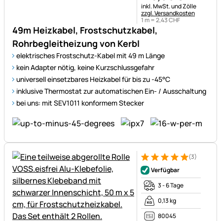
Steuerhinweis:
inkl. MwSt. und Zölle
zzgl. Versandkosten
1 m =
2
,
43
CHF
49m Heizkabel, Frostschutzkabel,
Rohrbegleitheizung von Kerbl
elektrisches Frostschutz-Kabel mit 49 m Länge
kein Adapter nötig, keine Kurzschlussgefahr
universell einsetzbares Heizkabel für bis zu -45°C
inklusive Thermostat zur automatischen Ein- / Ausschaltung
bei uns: mit SEV1011 konformem Stecker
(3)
Bewertung: 5 von 5 (3 Bewer
3 Bewertungen
Verfügbar
3 - 6 Tage
0,13 kg
80045