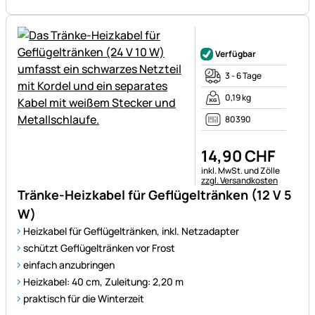
Noch keine Bewertungen ab
Verfügbar
3 - 6 Tage
0,19 kg
80390
14
,
90
CHF
Steuerhinweis:
inkl. MwSt. und Zölle
zzgl. Versandkosten
Tränke-Heizkabel für Geflügeltränken (12 V 5
W)
Heizkabel für Geflügeltränken, inkl. Netzadapter
schützt Geflügeltränken vor Frost
einfach anzubringen
Heizkabel: 40 cm, Zuleitung: 2,20 m
praktisch für die Winterzeit