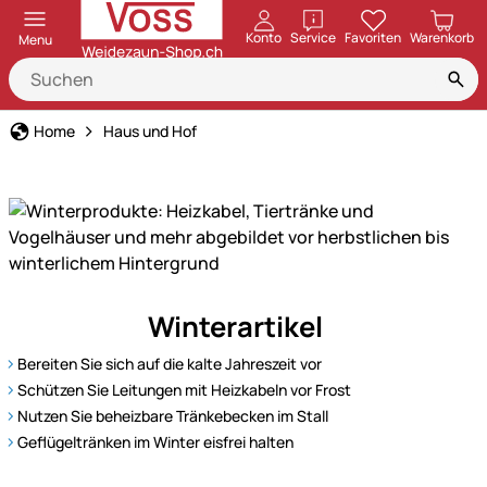
öffnen
Konto
Service
Favoriten
Warenkorb
Menu
Home
Haus und Hof
Und
Winterartikel
der
Winter
Bereiten Sie sich auf die kalte Jahreszeit vor
kommt
Schützen Sie Leitungen mit Heizkabeln vor Frost
doch!
Nutzen Sie beheizbare Tränkebecken im Stall
Passend
Geflügeltränken im Winter eisfrei halten
zur