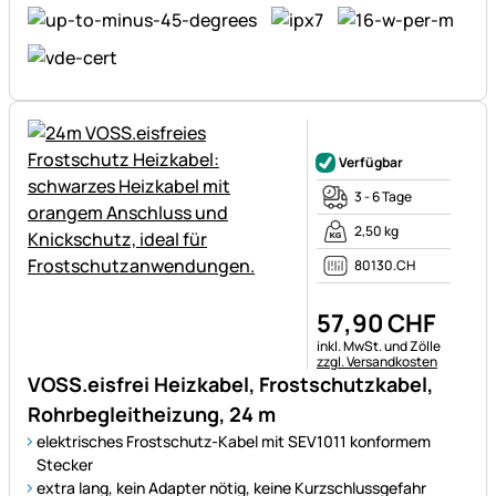
Noch keine Bewertungen ab
Verfügbar
3 - 6 Tage
2,50 kg
80130.CH
57
,
90
CHF
Steuerhinweis:
inkl. MwSt. und Zölle
zzgl. Versandkosten
VOSS.eisfrei Heizkabel, Frostschutzkabel,
Rohrbegleitheizung, 24 m
elektrisches Frostschutz-Kabel mit SEV1011 konformem
Stecker
extra lang, kein Adapter nötig, keine Kurzschlussgefahr