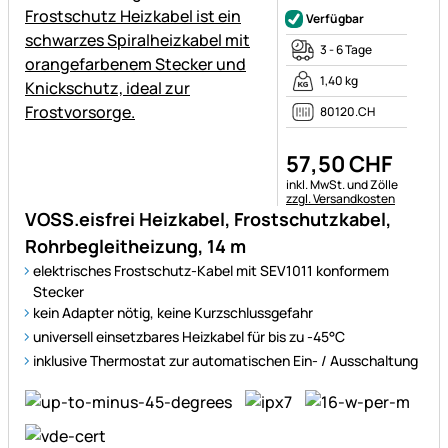
Verfügbar
3 - 6 Tage
1,40 kg
80120.CH
57
,
50
CHF
Steuerhinweis:
inkl. MwSt. und Zölle
zzgl. Versandkosten
VOSS.eisfrei Heizkabel, Frostschutzkabel,
Rohrbegleitheizung, 14 m
elektrisches Frostschutz-Kabel mit SEV1011 konformem
Stecker
kein Adapter nötig, keine Kurzschlussgefahr
universell einsetzbares Heizkabel für bis zu -45°C
inklusive Thermostat zur automatischen Ein- / Ausschaltung