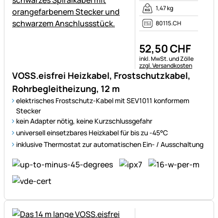
1,47 kg
80115.CH
52
,
50
CHF
Steuerhinweis:
inkl. MwSt. und Zölle
zzgl. Versandkosten
VOSS.eisfrei Heizkabel, Frostschutzkabel,
Rohrbegleitheizung, 12 m
elektrisches Frostschutz-Kabel mit SEV1011 konformem
Stecker
kein Adapter nötig, keine Kurzschlussgefahr
universell einsetzbares Heizkabel für bis zu -45°C
inklusive Thermostat zur automatischen Ein- / Ausschaltung
Noch keine Bewertungen ab