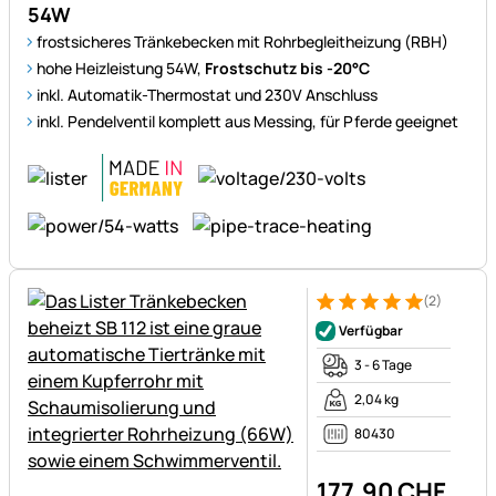
54W
frostsicheres Tränkebecken mit Rohrbegleitheizung (RBH)
hohe Heizleistung 54W,
Frostschutz bis -20°C
inkl. Automatik-Thermostat und 230V Anschluss
inkl. Pendelventil komplett aus Messing, für Pferde geeignet
(2)
Bewertung: 5 von 5 (2 Bewer
2 Bewertungen
Verfügbar
3 - 6 Tage
2,04 kg
80430
177
,
90
CHF