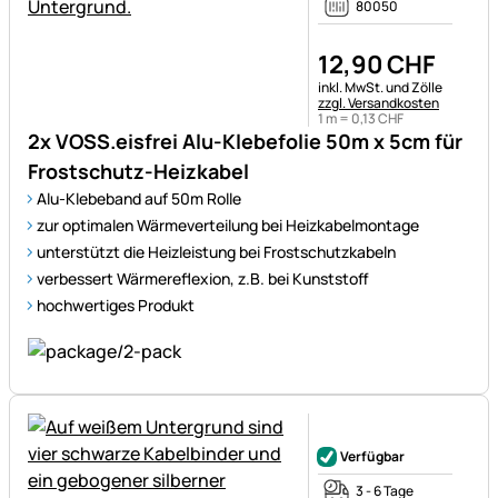
80050
12
,
90
CHF
Steuerhinweis:
inkl. MwSt. und Zölle
zzgl. Versandkosten
1 m =
0
,
13
CHF
2x VOSS.eisfrei Alu-Klebefolie 50m x 5cm für
Frostschutz-Heizkabel
Alu-Klebeband auf 50m Rolle
zur optimalen Wärmeverteilung bei Heizkabelmontage
unterstützt die Heizleistung bei Frostschutzkabeln
verbessert Wärmereflexion, z.B. bei Kunststoff
hochwertiges Produkt
Noch keine Bewertungen ab
Verfügbar
3 - 6 Tage