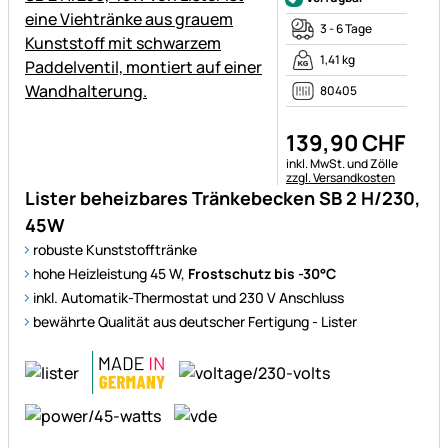
3 - 6 Tage
1,41 kg
80405
139
,
90
CHF
Steuerhinweis:
inkl. MwSt. und Zölle
zzgl. Versandkosten
Lister beheizbares Tränkebecken SB 2 H/230,
45W
robuste Kunststofftränke
hohe Heizleistung 45 W,
Frostschutz bis -30°C
inkl. Automatik-Thermostat und 230 V Anschluss
bewährte Qualität aus deutscher Fertigung - Lister