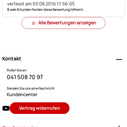
verfasst am 03.08.2016 17:56:05
0 von 0
Kunden fanden diese Bewertung hilfreich.
Alle Bewertungen anzeigen
Fußzeile
Kontakt
Rufen Sie an
041 508 70 97
Senden Sie uns eine Nachricht
Kundencenter
Vertrag widerrufen