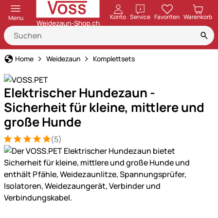
öffnen
Konto
Service
Favoriten
Warenkorb
Menu
Home
Weidezaun
Komplettsets
Elektrischer Hundezaun -
Sicherheit für kleine, mittlere und
große Hunde
(5)
Bewertung: 5 von 5 (5 Bewertungen)
5 Bewertungen
Produktgalerie