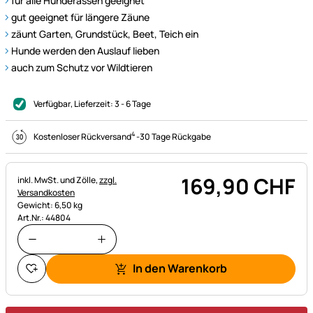
für alle Hunderassen geeignet
gut geeignet für längere Zäune
zäunt Garten, Grundstück, Beet, Teich ein
Hunde werden den Auslauf lieben
auch zum Schutz vor Wildtieren
Verfügbar
, Lieferzeit:
3 - 6 Tage
4
Kostenloser Rückversand
-
30 Tage Rückgabe
169
,
90
CHF
Steuerhinweis:
inkl. MwSt. und Zölle,
zzgl.
Versandkosten
Gewicht: 6,50 kg
Art.Nr.: 44804
In den Warenkorb