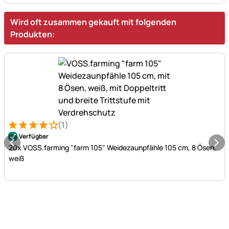
Wird oft zusammen gekauft mit folgenden
Produkten:
(1)
Bewertung: 4 von 5 (1 Bewertungen)
1 Bewertung
Verfügbar
20x VOSS.farming "farm 105" Weidezaunpfähle 105 cm, 8 Ösen,
weiß