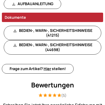
AUFBAUANLEITUNG
Dokumente
BEDIEN-, WARN-, SICHERHEITSHINWEISE
(41215)
BEDIEN-, WARN-, SICHERHEITSHINWEISE
(44698)
Frage zum Artikel?
Hier
stellen!
Bewertungen
(5)
Bewertung: 5 von 5 (5 Bewertungen)
5 Bewertungen
Schreiben Sie jetzt Ihre persönliche Erfahrung mit