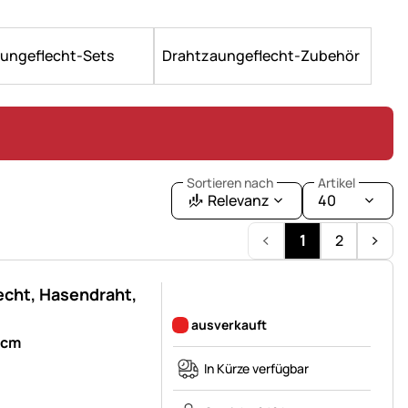
ungeflecht-Sets
Drahtzaungeflecht-Zubehör
Sortieren nach
Artikel
Relevanz
40
1
2
cht, Hasendraht,
Noch keine Bewertungen abgegeben
ausverkauft
0cm
In Kürze verfügbar