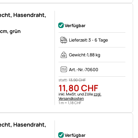
cht, Hasendraht,
Noch keine Bewertungen abgegeben
Verfügbar
cm, grün
Lieferzeit:
3 - 6 Tage
Gewicht:
1,88 kg
Art.-Nr.:
70600
statt:
13
,
90
CHF
11
,
80
CHF
Steuerhinweis:
inkl. MwSt. und Zölle
zzgl.
Versandkosten
1 m =
1
,
18
CHF
cht, Hasendraht,
Noch keine Bewertungen abgegeben
Verfügbar