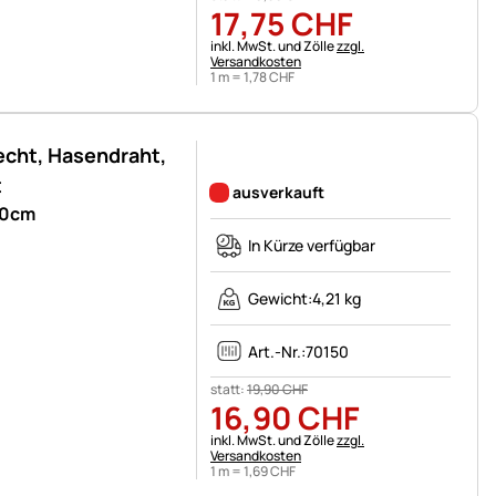
17
,
75
CHF
Steuerhinweis:
inkl. MwSt. und Zölle
zzgl.
Versandkosten
1 m =
1
,
78
CHF
cht, Hasendraht,
Noch keine Bewertungen abgegeben
t
ausverkauft
00cm
In Kürze verfügbar
Gewicht:
4,21 kg
Art.-Nr.:
70150
statt:
19
,
90
CHF
16
,
90
CHF
Steuerhinweis:
inkl. MwSt. und Zölle
zzgl.
Versandkosten
1 m =
1
,
69
CHF