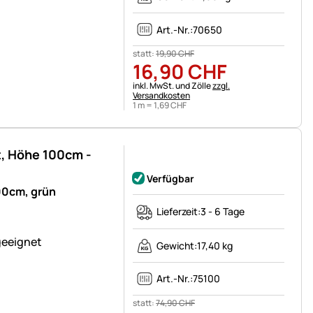
Art.-Nr.:
70650
statt:
19
,
90
CHF
16
,
90
CHF
Steuerhinweis:
inkl. MwSt. und Zölle
zzgl.
Versandkosten
1 m =
1
,
69
CHF
, Höhe 100cm -
Noch keine Bewertungen abgegeben
Verfügbar
00cm, grün
Lieferzeit:
3 - 6 Tage
geeignet
Gewicht:
17,40 kg
Art.-Nr.:
75100
statt:
74
,
90
CHF