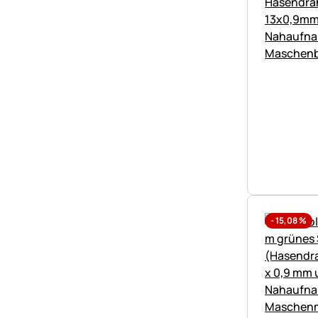
-
15,08
%