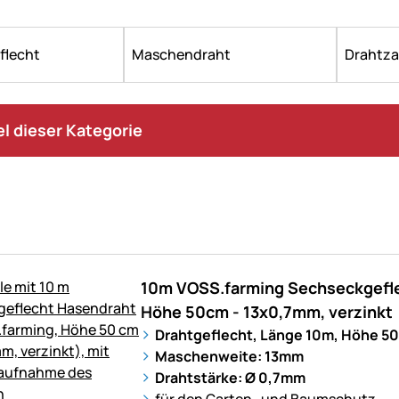
flecht
Maschendraht
Drahtza
kel dieser Kategorie
10m VOSS.farming Sechseckgefle
Höhe 50cm - 13x0,7mm, verzinkt
Drahtgeflecht, Länge 10m, Höhe 5
Maschenweite: 13mm
Drahtstärke: Ø 0,7mm
für den Garten- und Baumschutz