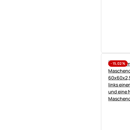
-
15,02
%