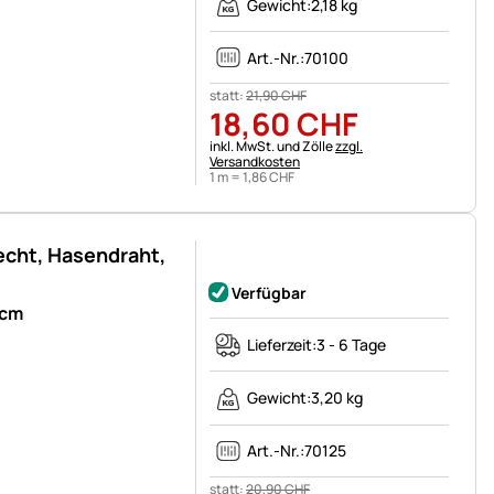
Gewicht:
2,18 kg
Art.-Nr.:
70100
statt:
21
,
90
CHF
18
,
60
CHF
Steuerhinweis:
inkl. MwSt. und Zölle
zzgl.
Versandkosten
1 m =
1
,
86
CHF
cht, Hasendraht,
Noch keine Bewertungen abgegeben
Verfügbar
5cm
Lieferzeit:
3 - 6 Tage
Gewicht:
3,20 kg
Art.-Nr.:
70125
statt:
20
,
90
CHF