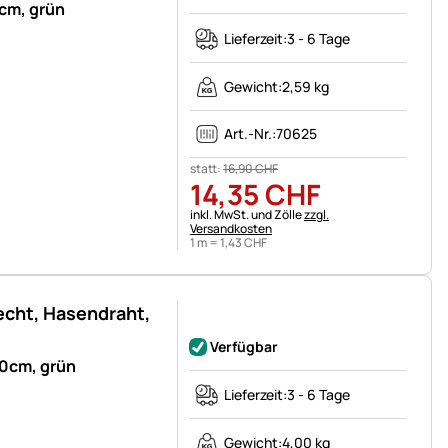
cm, grün
Lieferzeit:
3 - 6 Tage
Gewicht:
2,59 kg
Art.-Nr.:
70625
statt:
16
,
90
CHF
14
,
35
CHF
Steuerhinweis:
inkl. MwSt. und Zölle
zzgl.
Versandkosten
1 m =
1
,
43
CHF
cht, Hasendraht,
Noch keine Bewertungen abgegeben
Verfügbar
00cm, grün
Lieferzeit:
3 - 6 Tage
Gewicht:
4,00 kg