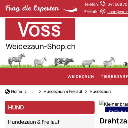
Telefon:
041 508 70
E-Mail:
shop@weid
WEIDEZAUN
TIERBEDAR
Hund
Home
...
Hundezaun & Freilauf
Hundezaun
HUND
DRA
Hundezaun
Drahtza
Hundezaun & Freilauf
&
für s