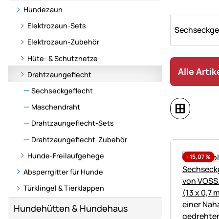
Freilauf
Hundezaun
–
mehr
Elektrozaun-Sets
Sechseckge
Freiheit
Elektrozaun-Zubehör
und
Hüte- & Schutznetze
Sicherheit
Alle Arti
für
Drahtzaungeflecht
Ihren
Sechseckgeflecht
kleinen
Begleiter.
Maschendraht
Drahtzaungeflecht-Sets
Drahtzaungeflecht-Zubehör
Hunde-Freilaufgehege
-
15,07
%
Absperrgitter für Hunde
Türklingel & Tierklappen
Hundehütten & Hundehaus