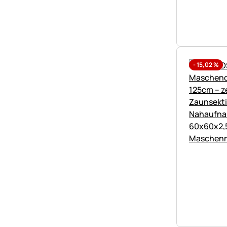
-
15,02
%