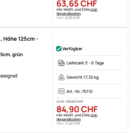
63
,
65
CHF
Steuerhinweis:
inkl. MwSt. und Zölle
zzgl.
Versandkosten
1 m =
2
,
55
CHF
, Höhe 125cm -
Noch keine Bewertungen abgegeben
Verfügbar
5cm, grün
Lieferzeit:
3 - 6 Tage
geeignet
Gewicht:
17,32 kg
Art.-Nr.:
75110
statt:
99
,
90
CHF
84
,
90
CHF
Steuerhinweis:
inkl. MwSt. und Zölle
zzgl.
Versandkosten
1 m =
3
,
40
CHF