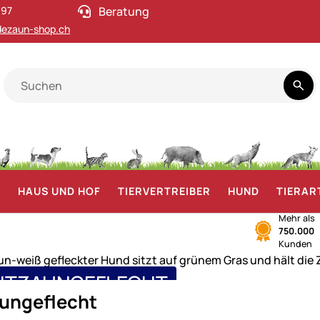
 97
Beratung
ezaun-shop.ch
F
HAUS UND HOF
TIERVERTREIBER
HUND
TIERAR
Mehr als
750.000
Kunden
HTZAUNGEFLECHT
ungeflecht
icheren Hundeauslauf