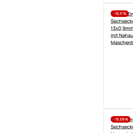
-
15,11
%
-
15,09
%