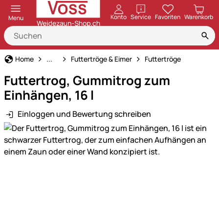
öffnen
Konto
Service
Favoriten
Warenkorb
Menu
Kälberaufzucht
Home
...
Futtertröge & Eimer
Futtertröge
Futtertrog, Gummitrog zum
Einhängen, 16 l
Einloggen und Bewertung schreiben
Produktgalerie