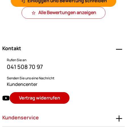
Einloggen und Bewertung schreiben
Alle Bewertungen anzeigen
Fußzeile
Kontakt
Rufen Sie an
041 508 70 97
Senden Sie uns eine Nachricht
Kundencenter
Vertrag widerrufen
Kundenservice