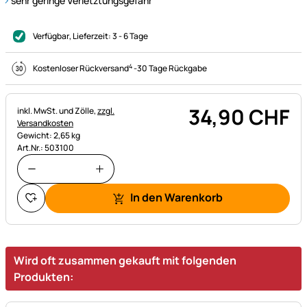
sehr geringe Verletztungsgefahr
Verfügbar
, Lieferzeit:
3 - 6 Tage
4
Kostenloser Rückversand
-
30 Tage Rückgabe
34
,
90
CHF
Steuerhinweis:
inkl. MwSt. und Zölle,
zzgl.
Versandkosten
Gewicht: 2,65 kg
Art.Nr.: 503100
In den Warenkorb
Wird oft zusammen gekauft mit folgenden
Produkten: