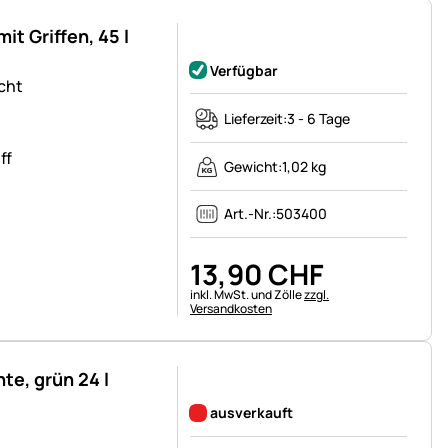
it Griffen, 45 l
Noch keine Bewertungen abgegeben
Verfügbar
echt
Lieferzeit:
3 - 6 Tage
ff
Gewicht:
1,02 kg
Art.-Nr.:
503400
13
,
90
CHF
Steuerhinweis:
inkl. MwSt. und Zölle
zzgl.
Versandkosten
te, grün 24 l
Noch keine Bewertungen abgegeben
ausverkauft