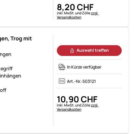
8
,
20
CHF
Steuerhinweis:
inkl. MwSt. und Zölle
zzgl.
Versandkosten
en, Trog mit
Noch keine Bewertungen abgegeben
Auswahl treffen
ängen
In Kürze verfügbar
egriff
Einhängen
Art.-Nr.:
503121
off
10
,
90
CHF
Steuerhinweis:
inkl. MwSt. und Zölle
zzgl.
Versandkosten