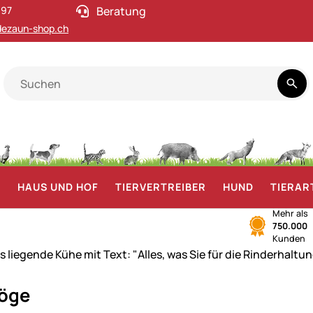
 97
Beratung
ezaun-shop.ch
F
HAUS UND HOF
TIERVERTREIBER
HUND
TIERAR
Mehr als
750.000
Kunden
röge