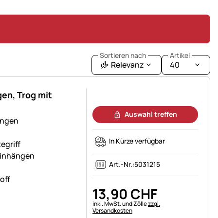
Sortieren nach
Artikel
Relevanz
40
en, Trog mit
Noch keine Bewertungen abgegeben
Auswahl treffen
ängen
In Kürze verfügbar
egriff
Einhängen
Art.-Nr.:
5031215
off
13
,
90
CHF
Steuerhinweis:
inkl. MwSt. und Zölle
zzgl.
Versandkosten