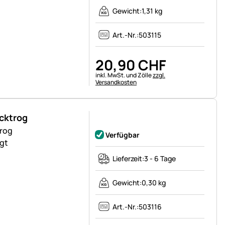
Gewicht:
1,31 kg
Art.-Nr.:
503115
20
,
90
CHF
Steuerhinweis:
inkl. MwSt. und Zölle
zzgl.
Versandkosten
cktrog
Noch keine Bewertungen abgegeben
rog
Verfügbar
igt
Lieferzeit:
3 - 6 Tage
Gewicht:
0,30 kg
Art.-Nr.:
503116