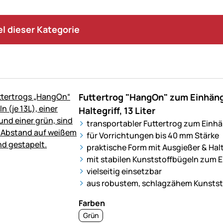
kel dieser Kategorie
g
Futtertrog "HangOn" zum Einhäng
Haltegriff, 13 Liter
transportabler Futtertrog zum Einh
für Vorrichtungen bis 40 mm Stärke
praktische Form mit Ausgießer & Halt
mit stabilen Kunststoffbügeln zum 
vielseitig einsetzbar
aus robustem, schlagzähem Kunstst
Farben
Grün