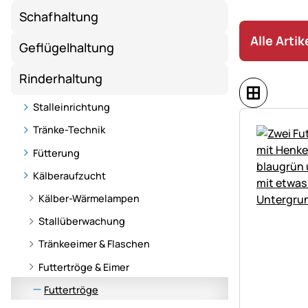
eine
Schafhaltung
gesunde
und
Alle Arti
Geflügelhaltung
effiziente
Rinderhaltun
Rinderhaltung
–
von
Stalleinrichtung
Futter
Tränke-Technik
bis
Zubehör.
Fütterung
Kälberaufzucht
Kälber-Wärmelampen
Stallüberwachung
Tränkeeimer & Flaschen
Futtertröge & Eimer
Futtertröge