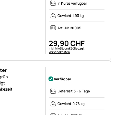
In Kürze verfügbar
Gewicht:
1,93 kg
Art.-Nr.:
81005
29
,
90
CHF
Steuerhinweis:
inkl. MwSt. und Zölle
zzgl.
Versandkosten
ter
Noch keine Bewertungen abgegeben
 grün
Verfügbar
igt
nkezeit
Lieferzeit:
3 - 6 Tage
m
Gewicht:
0,76 kg