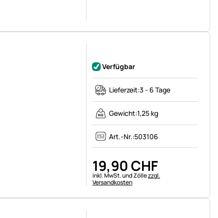
Noch keine Bewertungen abgegeben
Verfügbar
Lieferzeit:
3 - 6 Tage
Gewicht:
1,25 kg
Art.-Nr.:
503106
19
,
90
CHF
Steuerhinweis:
inkl. MwSt. und Zölle
zzgl.
Versandkosten