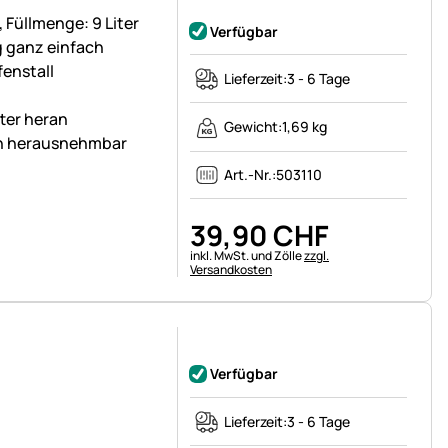
Noch keine Bewertungen abgegeben
 Füllmenge: 9 Liter
Verfügbar
g ganz einfach
enstall
Lieferzeit:
3 - 6 Tage
ter heran
Gewicht:
1,69 kg
en herausnehmbar
Art.-Nr.:
503110
39
,
90
CHF
Steuerhinweis:
inkl. MwSt. und Zölle
zzgl.
Versandkosten
Noch keine Bewertungen abgegeben
Verfügbar
Lieferzeit:
3 - 6 Tage