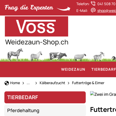
Telefon:
041 508 70
E-Mail:
shop@weid
WEIDEZAUN
TIERBEDAR
Rinderhaltung
Home
...
Kälberaufzucht
Futtertröge & Eimer
TIERBEDARF
Alles
Futtert
Pferdehaltung
für