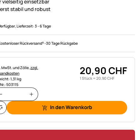
 vielseitig einsetzbar
erst stabil und robust
Verfügbar
, Lieferzeit:
3 - 6 Tage
4
Kostenloser Rückversand
-
30 Tage Rückgabe
20
,
90
CHF
uerhinweis:
l. MwSt. und Zölle,
zzgl.
sandkosten
1 Stück =
20
,
90
CHF
icht: 1,31 kg
.Nr.: 503115
In den Warenkorb