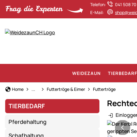
Telefon:
041 508 70
E-Mail:
shop@weid
WEIDEZAUN
TIERBEDAR
Kälberaufzucht
Home
...
Futtertröge & Eimer
Futtertröge
Rechtec
TIERBEDARF
Einlogge
Pferdehaltung
Produktgaler
Schafhaltung