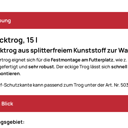
bung
ktrog, 15 l
ktrog aus splitterfreiem Kunststoff zur 
rtrog eignet sich für die
Festmontage am Futterplatz
, wie z
gefertigt und
sehr robust.
Der eckige Trog lässt sich
schnell
ontieren
.
f-Schutzkante kann passend zum Trog unter der Art. Nr. 503
 Blick
gsgebiet: