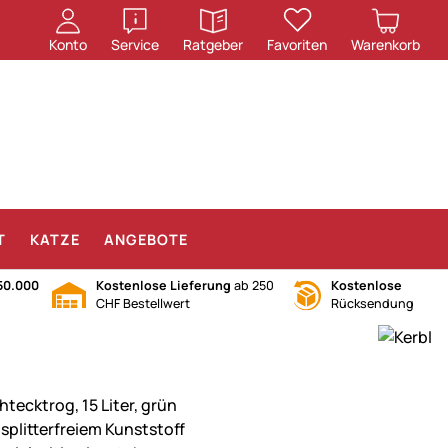
öffnen
öffnen
Konto
Service
Ratgeber
Favoriten
Warenkorb
T
KATZE
ANGEBOTE
50.000
Kostenlose Lieferung
ab 250
Kostenlose
CHF Bestellwert
Rücksendung
htecktrog, 15 Liter, grün
 splitterfreiem Kunststoff