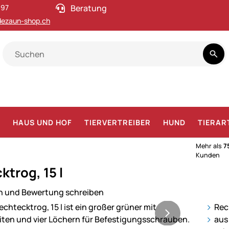
 97
Beratung
ezaun-shop.ch
F
HAUS UND HOF
TIERVERTREIBER
HUND
TIERAR
Mehr als
7
Kunden
ktrog, 15 l
n und Bewertung schreiben
ie
Rec
aus