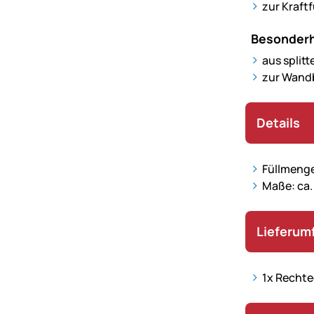
zur Kraft
Besonderh
aus split
zur Wand
Details
Füllmenge:
Maße: ca.
Lieferum
1x Rechtec