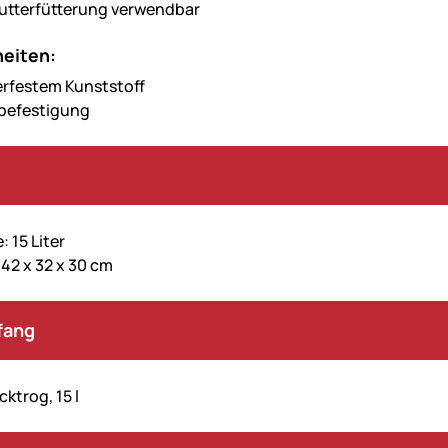
futterfütterung verwendbar
eiten:
terfestem Kunststoff
befestigung
 15 Liter
 42 x 32 x 30 cm
fang
ktrog, 15 l