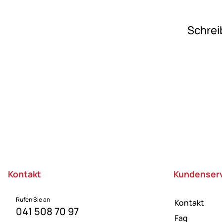
Schrei
Fußzeile
Kontakt
Kundenser
Rufen Sie an
Kontakt
041 508 70 97
Faq