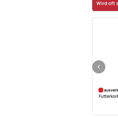
Wird oft
Noch kei
ausverk
Futterkor