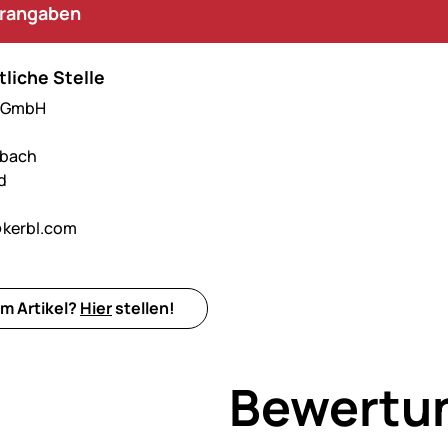
erangaben
liche Stelle
l GmbH
hbach
d
kerbl.com
m Artikel?
Hier
stellen!
Bewertu