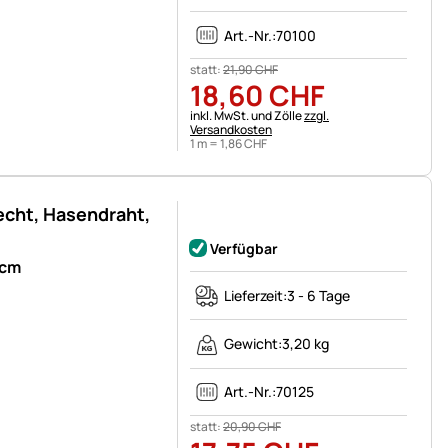
Art.-Nr.:
70100
statt:
21
,
90
CHF
18
,
60
CHF
Steuerhinweis:
inkl. MwSt. und Zölle
zzgl.
Versandkosten
1 m =
1
,
86
CHF
cht, Hasendraht,
Noch keine Bewertungen abgegeben
Verfügbar
5cm
Lieferzeit:
3 - 6 Tage
Gewicht:
3,20 kg
Art.-Nr.:
70125
statt:
20
,
90
CHF