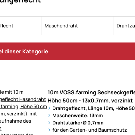
flecht
Maschendraht
Drahtza
kel dieser Kategorie
räten
10m VOSS.farming Sechseckgefle
ge.
Höhe 50cm - 13x0,7mm, verzinkt
Drahtgeflecht, Länge 10m, Höhe 5
Maschenweite: 13mm
Drahtstärke: Ø 0,7mm
für den Garten- und Baumschutz