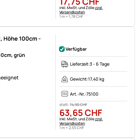
17
,
75
CHF
Steuerhinweis:
inkl. MwSt. und Zölle
zzgl.
Versandkosten
1 m =
1
,
78
CHF
, Höhe 100cm -
Noch keine Bewertungen abgegeben
Verfügbar
00cm, grün
Lieferzeit:
3 - 6 Tage
geeignet
Gewicht:
17,40 kg
Art.-Nr.:
75100
statt:
74
,
90
CHF
63
,
65
CHF
Steuerhinweis:
inkl. MwSt. und Zölle
zzgl.
Versandkosten
1 m =
2
,
55
CHF