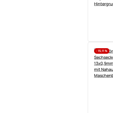
-
15,11
%