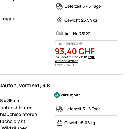
Lieferzeit:
3 - 6 Tage
geeignet
Gewicht:
25,94 kg
Art.-Nr.:
75120
statt:
109
,
90
CHF
93
,
40
CHF
Steuerhinweis:
inkl. MwSt. und Zölle
zzgl.
Versandkosten
1 m =
3
,
74
CHF
aufen, verzinkt, 3,8
Noch keine Bewertungen abgegeben
Verfügbar
,8 x 35mm
 Drahtschlaufen
Lieferzeit:
3 - 6 Tage
chlauchisolatoren
Stacheldraht,
Gewicht:
5,06 kg
-/Wildzäunen