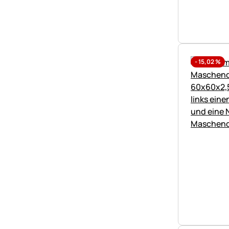
-
15,02
%