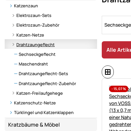
Freigang
Katzenzaun
für
Katzen
Elektrozaun-Sets
–
Sechseckge
Elektrozaun-Zubehör
mit
Katzen-Netze
passenden
Zäunen,
Drahtzaungeflecht
Alle Arti
Weidezaunge
Sechseckgeflecht
und
Zubehör
Maschendraht
für
Drahtzaungeflecht-Sets
ein
Drahtzaungeflecht-Zubehör
sicheres
-
15,07
%
Freilaufgehe
Katzen-Freilaufgehege
Katzenschutz-Netze
Türklingel und Katzenklappen
Kratzbäume & Möbel