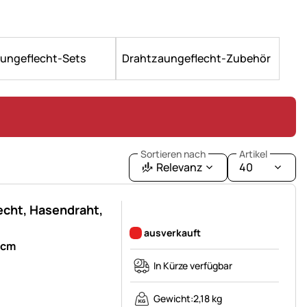
ungeflecht-Sets
Drahtzaungeflecht-Zubehör
Sortieren nach
Artikel
Relevanz
40
cht, Hasendraht,
Noch keine Bewertungen abgegeben
ausverkauft
0cm
In Kürze verfügbar
Gewicht:
2,18 kg