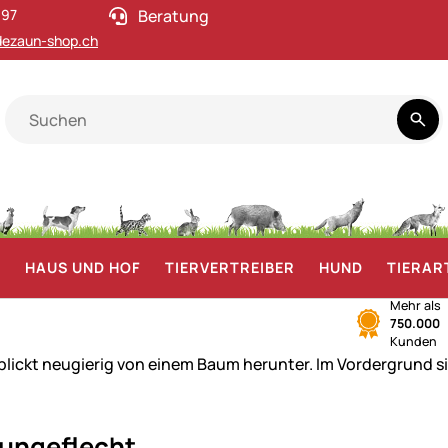
 97
Beratung
ezaun-shop.ch
F
HAUS UND HOF
TIERVERTREIBER
HUND
TIERAR
Mehr als
750.000
Kunden
ungeflecht