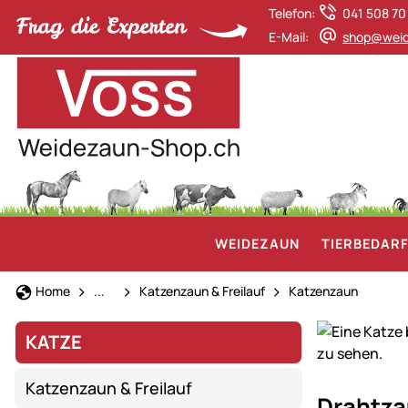
Telefon:
041 508 70
E-Mail:
shop@weid
WEIDEZAUN
TIERBEDAR
Katze
Home
...
Katzenzaun & Freilauf
Katzenzaun
KATZE
Katzenzaun & Freilauf
Sicherer
Drahtza