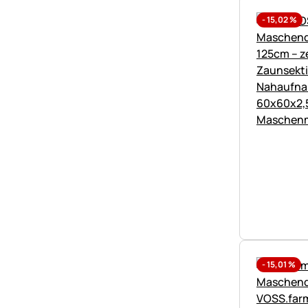
-
15,02
%
-
15,01
%