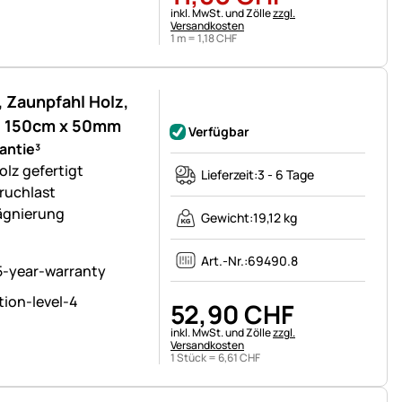
Steuerhinweis:
inkl. MwSt. und Zölle
zzgl.
Versandkosten
1 m =
1
,
18
CHF
 Zaunpfahl Holz,
Noch keine Bewertungen abgegeben
4, 150cm x 50mm
Verfügbar
antie³
lz gefertigt
Lieferzeit:
3 - 6 Tage
ruchlast
rägnierung
Gewicht:
19,12 kg
Art.-Nr.:
69490.8
52
,
90
CHF
Steuerhinweis:
inkl. MwSt. und Zölle
zzgl.
Versandkosten
1 Stück =
6
,
61
CHF