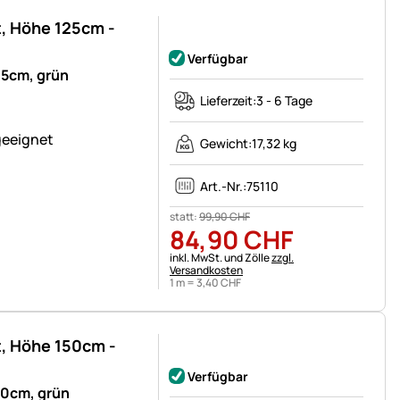
, Höhe 125cm -
Noch keine Bewertungen abgegeben
Verfügbar
5cm, grün
Lieferzeit:
3 - 6 Tage
geeignet
Gewicht:
17,32 kg
Art.-Nr.:
75110
statt:
99
,
90
CHF
84
,
90
CHF
Steuerhinweis:
inkl. MwSt. und Zölle
zzgl.
Versandkosten
1 m =
3
,
40
CHF
, Höhe 150cm -
Noch keine Bewertungen abgegeben
Verfügbar
50cm, grün