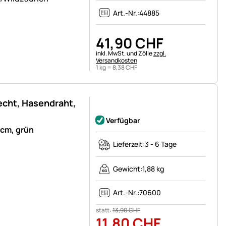
Art.-Nr.:
44885
41
,
90
CHF
Steuerhinweis:
inkl. MwSt. und Zölle
zzgl.
Versandkosten
1 kg =
8
,
38
CHF
cht, Hasendraht,
Noch keine Bewertungen abgegeben
Verfügbar
cm, grün
Lieferzeit:
3 - 6 Tage
Gewicht:
1,88 kg
Art.-Nr.:
70600
statt:
13
,
90
CHF
11
,
80
CHF