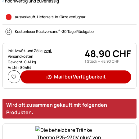
hochwertig und zuverlässig
ausverkauft
, Lieferzeit:
In Kürze verfügbar
4
Kostenloser Rückversand
-
30 Tage Rückgabe
48
,
90
CHF
Steuerhinweis:
inkl. MwSt. und Zölle,
zzgl.
Versandkosten
1 Stück =
48
,
90
CHF
Gewicht: 0,41 kg
Art.Nr.: 80454
Mail bei Verfügbarkeit
Wird oft zusammen gekauft mit folgenden
Produkten: