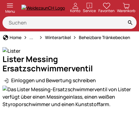
öffnen
Konto
Service
Favoriten
Warenkorb
Menu
Haus und Hof
Home
...
Winterartikel
Beheizbare Tränkebecken
Lister Messing
Ersatzschwimmerventil
Einloggen und Bewertung schreiben
Produktgalerie