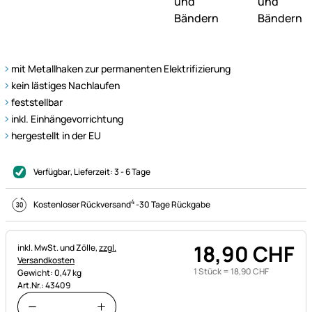
mit Metallhaken zur permanenten Elektrifizierung
kein lästiges Nachlaufen
feststellbar
inkl. Einhängevorrichtung
hergestellt in der EU
Verfügbar
, Lieferzeit:
3 - 6 Tage
4
Kostenloser Rückversand
-
30 Tage Rückgabe
18
,
90
CHF
Steuerhinweis:
inkl. MwSt. und Zölle,
zzgl.
Versandkosten
1 Stück =
18
,
90
CHF
Gewicht: 0,47 kg
Art.Nr.: 43409