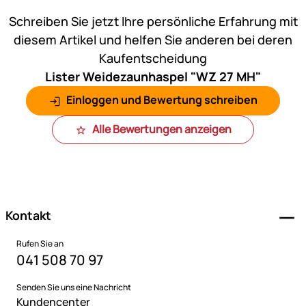
Noch keine Bewertungen ab
Schreiben Sie jetzt Ihre persönliche Erfahrung mit
diesem Artikel und helfen Sie anderen bei deren
Kaufentscheidung
Lister Weidezaunhaspel "WZ 27 MH"
Einloggen und Bewertung schreiben
Alle Bewertungen anzeigen
Fußzeile
Kontakt
Rufen Sie an
041 508 70 97
Senden Sie uns eine Nachricht
Kundencenter