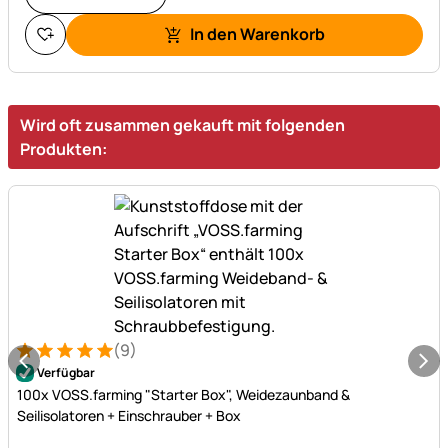
In den Warenkorb
Wird oft zusammen gekauft mit folgenden
Produkten:
(9)
Bewertung: 5 von 5 (9 Bewertungen)
9 Bewertungen
Verfügbar
100x VOSS.farming "Starter Box", Weidezaunband &
Seilisolatoren + Einschrauber + Box