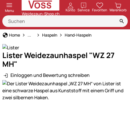
öffnen
Konto
Service
Favoriten
Warenkorb
Menu
Weidezaun
Home
...
Haspeln
Hand-Haspeln
Lister Weidezaunhaspel "WZ 27
MH"
Einloggen und Bewertung schreiben
Produktgalerie