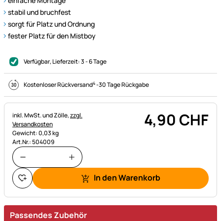
einfache Montage
stabil und bruchfest
sorgt für Platz und Ordnung
fester Platz für den Mistboy
Verfügbar
, Lieferzeit:
3 - 6 Tage
4
Kostenloser Rückversand
-
30 Tage Rückgabe
4
,
90
CHF
Steuerhinweis:
inkl. MwSt. und Zölle,
zzgl.
Versandkosten
Gewicht: 0,03 kg
Art.Nr.: 504009
In den Warenkorb
Passendes Zubehör