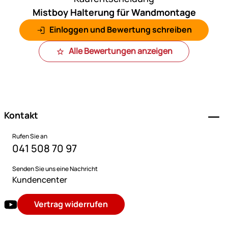
Mistboy Halterung für Wandmontage
Einloggen und Bewertung schreiben
Alle Bewertungen anzeigen
Fußzeile
Kontakt
Rufen Sie an
041 508 70 97
Senden Sie uns eine Nachricht
Kundencenter
Vertrag widerrufen