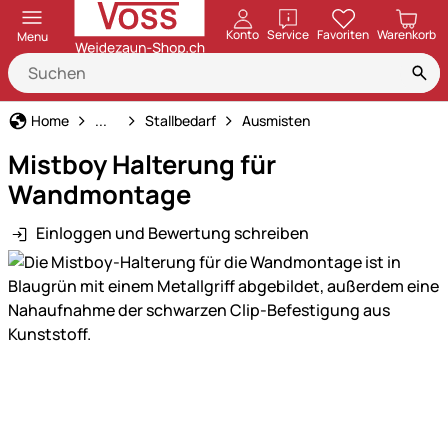
öffnen
Konto
Service
Favoriten
Warenkorb
Menu
Pferd
Home
...
Stallbedarf
Ausmisten
Mistboy Halterung für
Wandmontage
Einloggen und Bewertung schreiben
Produktgalerie