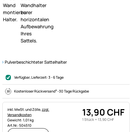
Pulverbeschichteter Sattelhalter
Verfügbar
, Lieferzeit:
3 - 6 Tage
4
Kostenloser Rückversand
-
30 Tage Rückgabe
13
,
90
CHF
Steuerhinweis:
inkl. MwSt. und Zölle,
zzgl.
Versandkosten
1 Stück =
13
,
90
CHF
Gewicht: 1,01 kg
Art.Nr.: 504510