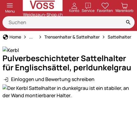
öffnen
Konto
Service
Favoriten
Warenkorb
Menu
Stalleinrichtung
Home
...
Trensenhalter & Sattelhalter
Sattelhalter
Pulverbeschichteter Sattelhalter
für Englischsättel, perldunkelgrau
Einloggen und Bewertung schreiben
Produktgalerie