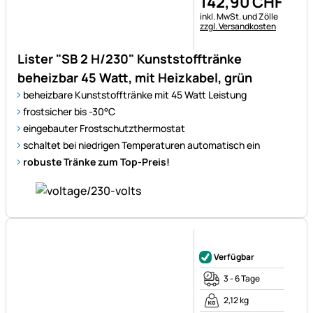
142
,
90
CHF
Steuerhinweis:
inkl. MwSt. und Zölle
zzgl. Versandkosten
Lister "SB 2 H/230" Kunststofftränke
beheizbar 45 Watt, mit Heizkabel, grün
beheizbare Kunststofftränke mit 45 Watt Leistung
frostsicher bis -30°C
eingebauter Frostschutzthermostat
schaltet bei niedrigen Temperaturen automatisch ein
robuste Tränke zum Top-Preis!
Noch keine Bewertungen ab
Verfügbar
3 - 6 Tage
2,12 kg