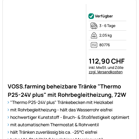
Noch keine Bewertungen ab
Verfügbar
3 - 6 Tage
2,05 kg
80776
112
,
90
CHF
Steuerhinweis:
inkl. MwSt. und Zölle
zzgl. Versandkosten
VOSS.farming beheizbare Tränke "Thermo
P25-24V plus" mit Rohrbegleitheizung, 72W
"Thermo P25-24V plus" Tränkebecken mit Heizkabel
mit Rohrbegleitheizung - hält das Wasserrohr eisfrei
hochwertiger Kunststoff - Bruch- & Stoßfestigkeit optimiert
mit automatischem Thermostat & Rohrventil
hält Tränken zuverlässig bis ca. -25°C eisfrei
hohe UV-Stabilität & langlebiges Messingventil
mit Ablaufstopfen für eine einfache Reinigung