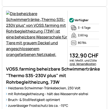
Noch keine Bewertungen ab
Verfügbar
3 - 6 Tage
2,60 kg
80784
132
,
90
CHF
Steuerhinweis:
inkl. MwSt. und Zölle
zzgl. Versandkosten
VOSS.farming beheizbare Schwimmertränke
"Thermo S35-230V plus" mit
Rohrbegleitheizung, 73W
Heizbares Schwimmer-Tränkebecken, 230 Volt
mit Rohrbegleitheizung - hält das Wasserrohr eisfrei
Bruch- & Stoßfestigkeit optimiert
zuverlässiger Frostschutz bis ca. -15°C