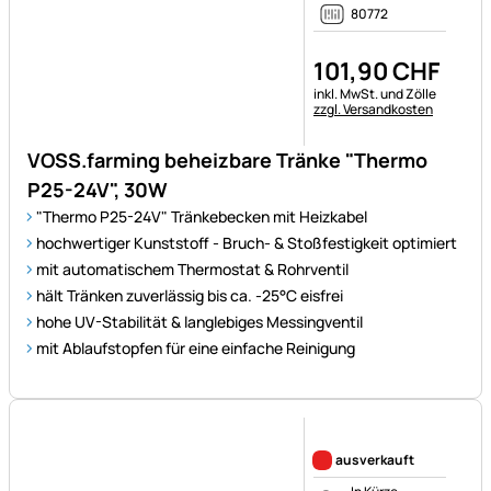
80772
101
,
90
CHF
Steuerhinweis:
inkl. MwSt. und Zölle
zzgl. Versandkosten
VOSS.farming beheizbare Tränke "Thermo
P25-24V", 30W
"Thermo P25-24V" Tränkebecken mit Heizkabel
hochwertiger Kunststoff - Bruch- & Stoßfestigkeit optimiert
mit automatischem Thermostat & Rohrventil
hält Tränken zuverlässig bis ca. -25°C eisfrei
hohe UV-Stabilität & langlebiges Messingventil
mit Ablaufstopfen für eine einfache Reinigung
Noch keine Bewertungen ab
ausverkauft
In Kürze