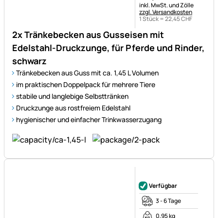
schwarz
Tränkebecken aus Guss mit ca. 1,45 L Volumen
im praktischen Doppelpack für mehrere Tiere
stabile und langlebige Selbsttränken
Druckzunge aus rostfreiem Edelstahl
hygienischer und einfacher Trinkwasserzugang
Noch keine Bewertungen ab
Verfügbar
3 - 6 Tage
0,95 kg
81421
27
,
90
CHF
Steuerhinweis:
inkl. MwSt. und Zölle