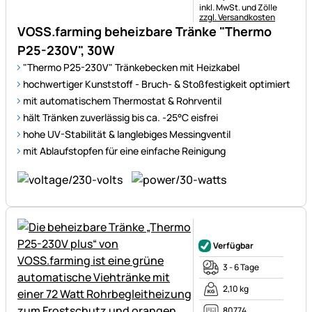
Steuerhinweis:
inkl. MwSt. und Zölle
zzgl. Versandkosten
VOSS.farming beheizbare Tränke "Thermo
P25-230V", 30W
"Thermo P25-230V" Tränkebecken mit Heizkabel
hochwertiger Kunststoff - Bruch- & Stoßfestigkeit optimiert
mit automatischem Thermostat & Rohrventil
hält Tränken zuverlässig bis ca. -25°C eisfrei
hohe UV-Stabilität & langlebiges Messingventil
mit Ablaufstopfen für eine einfache Reinigung
Noch keine Bewertungen ab
Verfügbar
3 - 6 Tage
2,10 kg
80774