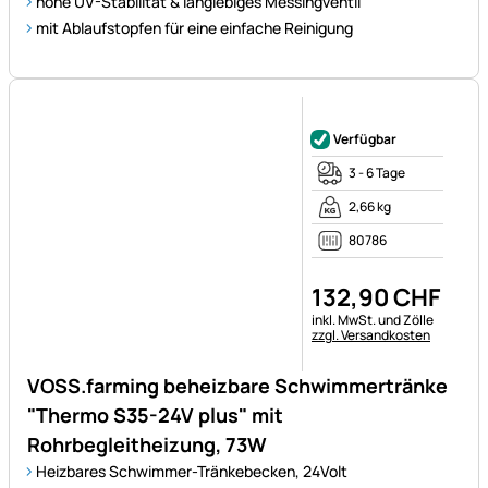
Noch keine Bewertungen ab
Verfügbar
3 - 6 Tage
2,66 kg
80786
132
,
90
CHF
Steuerhinweis:
inkl. MwSt. und Zölle
zzgl. Versandkosten
VOSS.farming beheizbare Schwimmertränke
"Thermo S35-24V plus" mit
Rohrbegleitheizung, 73W
Heizbares Schwimmer-Tränkebecken, 24Volt
mit Rohrbegleitheizung - hält das Wasserrohr eisfrei
Bruch- & Stoßfestigkeit optimiert
zuverlässiger Frostschutz bis ca. -15°C