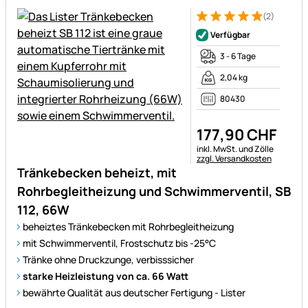
(2)
Bewertung: 5 von 5 (2 Bewer
2 Bewertungen
Verfügbar
3 - 6 Tage
2,04 kg
80430
177
,
90
CHF
Steuerhinweis:
inkl. MwSt. und Zölle
zzgl. Versandkosten
Tränkebecken beheizt, mit
Rohrbegleitheizung und Schwimmerventil, SB
112, 66W
beheiztes Tränkebecken mit Rohrbegleitheizung
mit Schwimmerventil, Frostschutz bis -25°C
Tränke ohne Druckzunge, verbisssicher
starke Heizleistung von ca. 66 Watt
bewährte Qualität aus deutscher Fertigung - Lister