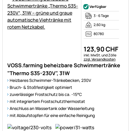
Noch keine Bewertungen ab
Verfügbar
3 - 6 Tage
2,60 kg
80780
123
,
90
CHF
Steuerhinweis:
inkl. MwSt. und Zölle
zzgl. Versandkosten
VOSS.farming beheizbare Schwimmertränke
"Thermo S35-230V", 31W
Heizbares Schwimmer-Tränkebecken, 230V
Bruch- & Stoßfestigkeit optimiert
zuverlässiger Frostschutz bis ca. -15°C
mit integriertem Frostschutzthermostat
Anschluss an Wassertank oder Wasserleitung
mit Ablaufstopfen für eine einfache Reinigung