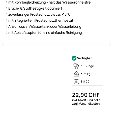
mit integriertem Frostschutzthermostat
Anschluss an Wassertank oder Wasserleitung
mit Ablaufstopfen für eine einfache Reinigung
Noch keine Bewertungen ab
Verfügbar
3 - 6 Tage
3,75 kg
81400
22
,
90
CHF
Steuerhinweis:
inkl. MwSt. und Zölle
zzgl. Versandkosten
Tränkebecken aus Guss mit Edelstahlzunge,
Selbsttränke für Rinder und Pferde, schwarz
Tränkebecken aus Guss mit ca. 1,45 L Volumen
Druckzunge aus rostfreiem Edelstahl