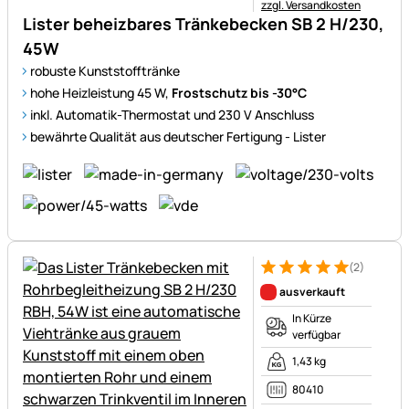
zzgl. Versandkosten
Lister beheizbares Tränkebecken SB 2 H/230,
45W
robuste Kunststofftränke
hohe Heizleistung 45 W,
Frostschutz bis -30°C
inkl. Automatik-Thermostat und 230 V Anschluss
bewährte Qualität aus deutscher Fertigung - Lister
(2)
Bewertung: 5 von 5 (2 Bewer
2 Bewertungen
ausverkauft
In Kürze
verfügbar
1,43 kg
80410