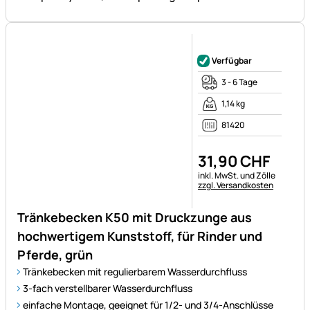
81420
31
,
90
CHF
Steuerhinweis:
inkl. MwSt. und Zölle
zzgl. Versandkosten
Tränkebecken K50 mit Druckzunge aus
hochwertigem Kunststoff, für Rinder und
Pferde, grün
Tränkebecken mit regulierbarem Wasserdurchfluss
3-fach verstellbarer Wasserdurchfluss
einfache Montage, geeignet für 1/2- und 3/4-Anschlüsse
hochwertiger Kunststoff für lange Haltbarkeit
robuste Selbsttränke für Ihren Stall oder Ihre Weide
Noch keine Bewertungen ab