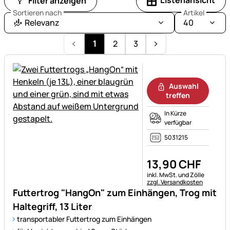
Listenansicht
Filter anzeigen
Sortieren nach
Artikel
Relevanz
40
1
2
3
Noch keine Bewertungen ab
Auswahl
treffen
In Kürze
verfügbar
5031215
13
,
90
CHF
Steuerhinweis:
inkl. MwSt. und Zölle
zzgl. Versandkosten
Futtertrog "HangOn" zum Einhängen, Trog mit
Haltegriff, 13 Liter
transportabler Futtertrog zum Einhängen