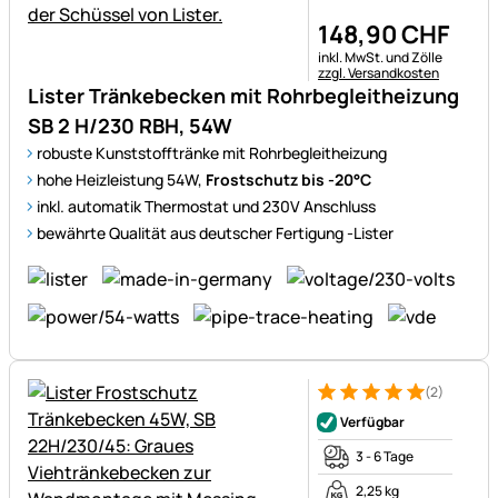
148
,
90
CHF
Steuerhinweis:
inkl. MwSt. und Zölle
zzgl. Versandkosten
Lister Tränkebecken mit Rohrbegleitheizung
SB 2 H/230 RBH, 54W
robuste Kunststofftränke mit Rohrbegleitheizung
hohe Heizleistung 54W,
Frostschutz bis -20°C
inkl. automatik Thermostat und 230V Anschluss
bewährte Qualität aus deutscher Fertigung -Lister
(2)
Bewertung: 5 von 5 (2 Bewer
2 Bewertungen
Verfügbar
3 - 6 Tage
2,25 kg