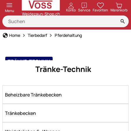
öffnen
Konto
Service
Favoriten
Warenkorb
Menu
Home
Tierbedarf
Pferdehaltung
TRÄNKE-TECHNIK
Tränke-Technik
Beheizbare Tränkebecken
Tränkebecken