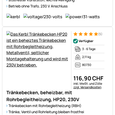
Betrieb
ohne
Trafo, 230 V Anschluss
(5)
Bewertung: 5 von 5 (5 Bewer
5 Bewertungen
Verfügbar
3 - 6 Tage
2,11 kg
80730
116
,
90
CHF
Steuerhinweis:
inkl. MwSt. und Zölle
zzgl. Versandkosten
Tränkebecken, beheizbar, mit
Rohrbegleitheizung, HP20, 230V
Tränkebecken mit Rohrbegleitheizung (RBH)
Tränke, Ventil und Rohrleitung bleiben frostfrei