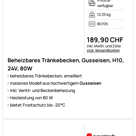
verfügbar
12,35 kg
80705
189
,
90
CHF
Steuerhinweis:
inkl. MwSt. und Zölle
zzgl. Versandkosten
Beheizbares Tränkebecken, Gusseisen, H10,
24V, 80W
beheizbares Tränkebecken, emailliert
massives Modell aus hochwertigem
Gusseisen
inkl. Ventil- und Beckenbeheizung
Heizleistung von 80 W
bietet Frostschutz bis -20°C
Noch keine Bewertungen ab
ausverkauft