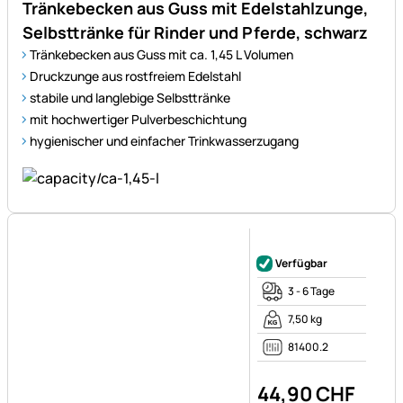
stabile und langlebige Selbsttränke
mit hochwertiger Pulverbeschichtung
hygienischer und einfacher Trinkwasserzugang
Noch keine Bewertungen ab
Verfügbar
3 - 6 Tage
7,50 kg
81400.2
44
,
90
CHF
Steuerhinweis:
inkl. MwSt. und Zölle
zzgl. Versandkosten
1 Stück =
22
,
45
CHF
2x Tränkebecken aus Gusseisen mit
Edelstahl-Druckzunge, für Pferde und Rinder,