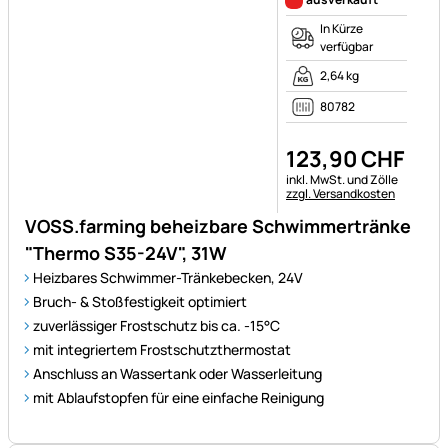
In Kürze
verfügbar
2,64 kg
80782
123
,
90
CHF
Steuerhinweis:
inkl. MwSt. und Zölle
zzgl. Versandkosten
VOSS.farming beheizbare Schwimmertränke
"Thermo S35-24V", 31W
Heizbares Schwimmer-Tränkebecken, 24V
Bruch- & Stoßfestigkeit optimiert
zuverlässiger Frostschutz bis ca. -15°C
mit integriertem Frostschutzthermostat
Anschluss an Wassertank oder Wasserleitung
mit Ablaufstopfen für eine einfache Reinigung