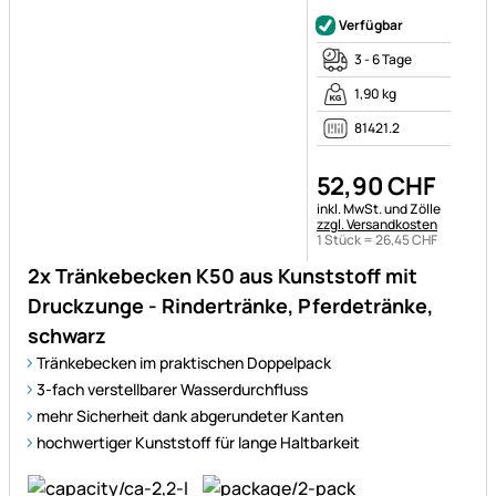
52
,
90
CHF
Steuerhinweis:
inkl. MwSt. und Zölle
zzgl. Versandkosten
1 Stück =
26
,
45
CHF
2x Tränkebecken K50 aus Kunststoff mit
Druckzunge - Rindertränke, Pferdetränke,
schwarz
Tränkebecken im praktischen Doppelpack
3-fach verstellbarer Wasserdurchfluss
mehr Sicherheit dank abgerundeter Kanten
hochwertiger Kunststoff für lange Haltbarkeit
Noch keine Bewertungen ab
Verfügbar
3 - 6 Tage
1,14 kg