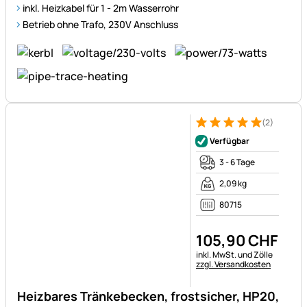
inkl. Heizkabel für 1 - 2m Wasserrohr
Betrieb
ohne
Trafo, 230V Anschluss
(2)
Bewertung: 5 von 5 (2 Bewer
2 Bewertungen
Verfügbar
3 - 6 Tage
2,09 kg
80715
105
,
90
CHF
Steuerhinweis:
inkl. MwSt. und Zölle
zzgl. Versandkosten
Heizbares Tränkebecken, frostsicher, HP20,
24V