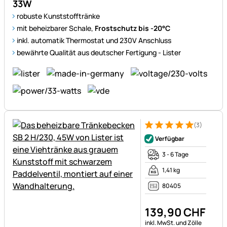
33W
robuste Kunststofftränke
mit beheizbarer Schale,
Frostschutz bis -20°C
inkl. automatik Thermostat und 230V Anschluss
bewährte Qualität aus deutscher Fertigung - Lister
(3)
Bewertung: 5 von 5 (3 Bewer
3 Bewertungen
Verfügbar
3 - 6 Tage
1,41 kg
80405
139
,
90
CHF
Steuerhinweis:
inkl. MwSt. und Zölle