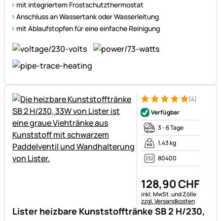
mit integriertem Frostschutzthermostat
Anschluss an Wassertank oder Wasserleitung
mit Ablaufstopfen für eine einfache Reinigung
(4)
Bewertung: 5 von 5 (4 Bewer
4 Bewertungen
Verfügbar
3 - 6 Tage
1,43 kg
80400
128
,
90
CHF
Steuerhinweis:
inkl. MwSt. und Zölle
zzgl. Versandkosten
Lister heizbare Kunststofftränke SB 2 H/230,