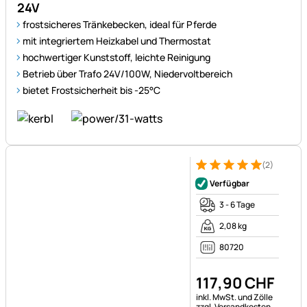
frostsicheres Tränkebecken, ideal für Pferde
mit integriertem Heizkabel und Thermostat
hochwertiger Kunststoff, leichte Reinigung
Betrieb über Trafo 24V/100W, Niedervoltbereich
bietet Frostsicherheit bis -25°C
(2)
Bewertung: 5 von 5 (2 Bewer
2 Bewertungen
Verfügbar
3 - 6 Tage
2,08 kg
80720
117
,
90
CHF
Steuerhinweis:
inkl. MwSt. und Zölle
zzgl. Versandkosten