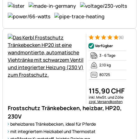
(6)
Bewertung: 5 von 5 (6 Bewer
6 Bewertungen
Verfügbar
3 - 6 Tage
2,10 kg
80725
115
,
90
CHF
Steuerhinweis:
inkl. MwSt. und Zölle
zzgl. Versandkosten
Frostschutz Tränkebecken, heizbar, HP20,
230V
beheizbares Tränkebecken, ideal für Pferde
mit integriertem Heizkabel und Thermostat
stoßfester Kunststoff, leichte Reinigung