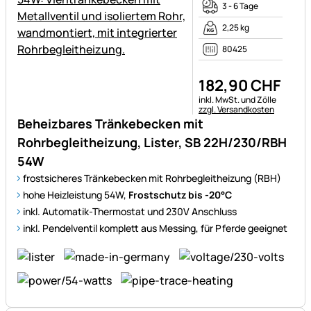
3 - 6 Tage
2,25 kg
80425
182
,
90
CHF
Steuerhinweis:
inkl. MwSt. und Zölle
zzgl. Versandkosten
Beheizbares Tränkebecken mit
Rohrbegleitheizung, Lister, SB 22H/230/RBH
54W
frostsicheres Tränkebecken mit Rohrbegleitheizung (RBH)
hohe Heizleistung 54W,
Frostschutz bis -20°C
inkl. Automatik-Thermostat und 230V Anschluss
inkl. Pendelventil komplett aus Messing, für Pferde geeignet