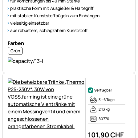
für Vorrichtungen bis 40 mm Stärke
praktische Form mit Ausgießer & Haltegriff
mit stabilen Kunststoffbügeln zum Einhängen
vielseitig einsetzbar
aus robustem, schlagzähem Kunststoff
Farben
Grün
Noch keine Bewertungen ab
Verfügbar
3 - 6 Tage
2,13 kg
80770
101
,
90
CHF