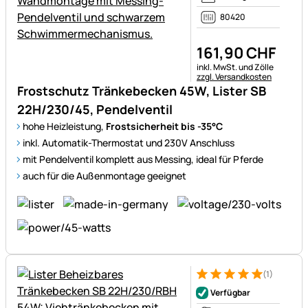
80420
161
,
90
CHF
Steuerhinweis:
inkl. MwSt. und Zölle
zzgl. Versandkosten
Frostschutz Tränkebecken 45W, Lister SB
22H/230/45, Pendelventil
hohe Heizleistung,
Frostsicherheit bis -35°C
inkl. Automatik-Thermostat und 230V Anschluss
mit Pendelventil komplett aus Messing, ideal für Pferde
auch für die Außenmontage geeignet
(1)
Bewertung: 5 von 5 (1 Bewert
1 Bewertung
Verfügbar