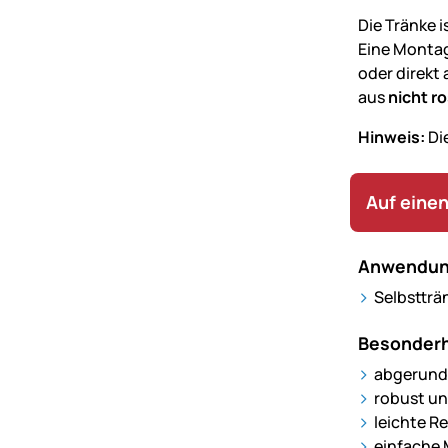
Die Tränke i
Eine Montag
oder direkt
aus
nicht r
Hinweis:
Di
Auf einen
Anwendun
Selbstträ
Besonderh
abgerunde
robust un
leichte R
einfache