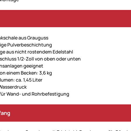
nkschale aus Grauguss
ige Pulverbeschichtung
e aus nicht rostendem Edelstahl
chluss 1/2-Zoll von oben oder unten
onsanlagen geeignet
on einem Becken: 3,6 kg
umen: ca. 1,45 Liter
r Wasserdruck
für Wand- und Rohrbefestigung
fang