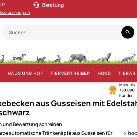
 97
Beratung
ezaun-shop.ch
F
HAUS UND HOF
TIERVERTREIBER
HUND
TIERAR
Mehr als
750.000
Kunden
kebecken aus Gusseisen mit Edelsta
 schwarz
n und Bewertung schreiben
ie
hoc