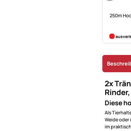
Noch kei
250m Hoc
ausverk
Beschrei
2x Trä
Rinder
Diese ho
Als Tierhalt
Weide oder i
im praktisc