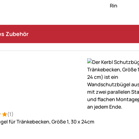
s Zubehör
(1)
: 5 von 5 (1 Bewertungen)
ung
el für Tränkebecken, Größe 1, 30 x 24cm