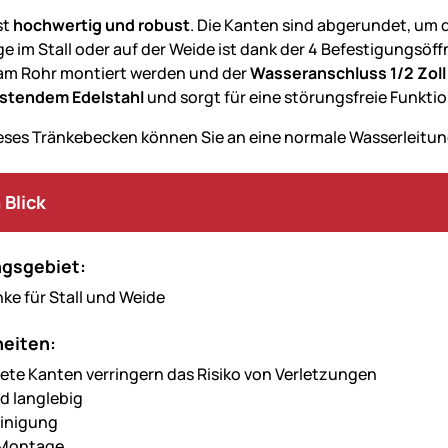
st
hochwertig und robust
. Die Kanten sind abgerundet, um da
e im Stall oder auf der Weide ist dank der 4 Befestigungsö
 am Rohr montiert werden und der
Wasseranschluss 1/2 Zol
ostendem Edelstahl
und sorgt für eine störungsfreie Funktio
eses Tränkebecken können Sie an eine normale Wasserleitung 
 Blick
gsgebiet:
nke für Stall und Weide
eiten:
te Kanten verringern das Risiko von Verletzungen
d langlebig
einigung
 Montage