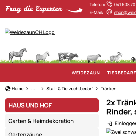
Telefon:
041 508 70
E-Mail:
shop@weid
WEIDEZAUN
TIERBEDAR
Haus und Hof
Home
...
Stall- & Tierzuchtbedarf
Tränken
2x Trän
HAUS UND HOF
Rinder,
Garten & Heimdekoration
Einlogge
Produktgaler
Gartenzäune