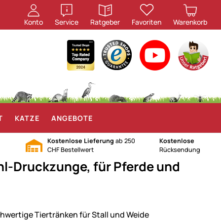
öffnen
öffnen
Konto
Service
Ratgeber
Favoriten
Warenkorb
T
KATZE
ANGEBOTE
Kostenlose Lieferung
ab 250
Kostenlose
CHF Bestellwert
Rücksendung
hl-Druckzunge, für Pferde und
hwertige Tiertränken für Stall und Weide