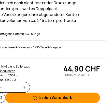
ienisch dank nicht rostender Druckzunge
onders preiswertes Doppelpack
ne Verletzungen dank abgerundeter Kanten
kenvolumen von ca. 1,45 Litern pro Tränke
Verfügbar
, Lieferzeit:
3 - 6 Tage
4
Kostenloser Rückversand
-
30 Tage Rückgabe
44
,
90
CHF
uerhinweis:
l. MwSt. und Zölle,
zzgl.
sandkosten
1 Stück =
22
,
45
CHF
icht: 7,50 kg
.Nr.: 81400.2
In den Warenkorb