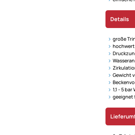
Details
große Tri
hochwert
Druckzung
Wasserans
Zirkulati
Gewicht v
Beckenvol
1,1 - 5 ba
geeignet 
Lieferum