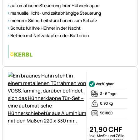
automatische Steuerung Ihrer Hühnerklappe
manuelle, licht- und zeitabhängige Steuerung
mehrere Sicherheitsfunktionen zum Schutz
Schutz für Ihre Hühner in der Nacht
Betrieb mit Netzadapter oder Batterien
Noch keine Bewertungen ab
Verfügbar
3 - 6 Tage
0,90 kg
561860
21
,
90
CHF
Steuerhinweis:
inkl. MwSt. und Zölle