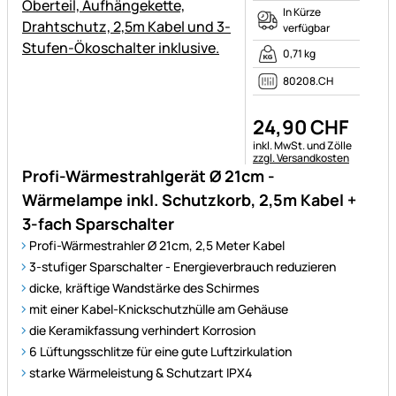
In Kürze
verfügbar
0,71 kg
80208.CH
24
,
90
CHF
Steuerhinweis:
inkl. MwSt. und Zölle
zzgl. Versandkosten
Profi-Wärmestrahlgerät Ø 21cm -
Wärmelampe inkl. Schutzkorb, 2,5m Kabel +
3-fach Sparschalter
Profi-Wärmestrahler Ø 21cm, 2,5 Meter Kabel
3-stufiger Sparschalter - Energieverbrauch reduzieren
dicke, kräftige Wandstärke des Schirmes
mit einer Kabel-Knickschutzhülle am Gehäuse
die Keramikfassung verhindert Korrosion
6 Lüftungsschlitze für eine gute Luftzirkulation
starke Wärmeleistung & Schutzart IPX4