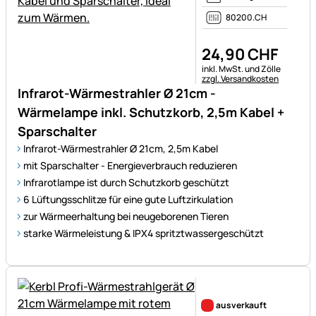
80200.CH
24
,
90
CHF
Steuerhinweis:
inkl. MwSt. und Zölle
zzgl. Versandkosten
Infrarot-Wärmestrahler Ø 21cm -
Wärmelampe inkl. Schutzkorb, 2,5m Kabel +
Sparschalter
Infrarot-Wärmestrahler Ø 21cm, 2,5m Kabel
mit Sparschalter - Energieverbrauch reduzieren
Infrarotlampe ist durch Schutzkorb geschützt
6 Lüftungsschlitze für eine gute Luftzirkulation
zur Wärmeerhaltung bei neugeborenen Tieren
starke Wärmeleistung & IPX4 spritztwassergeschützt
Noch keine Bewertungen ab
ausverkauft