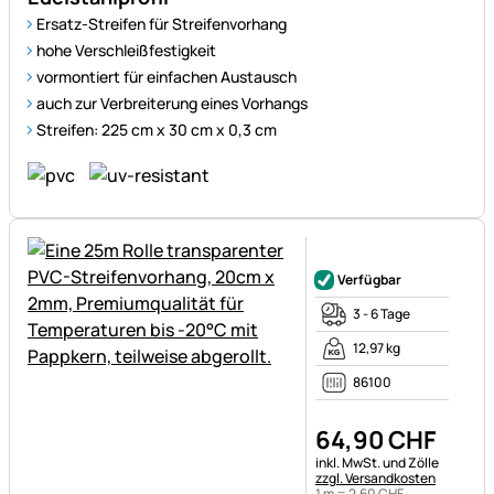
Ersatz-Streifen für Streifenvorhang
hohe Verschleißfestigkeit
vormontiert für einfachen Austausch
auch zur Verbreiterung eines Vorhangs
Streifen: 225 cm x 30 cm x 0,3 cm
Noch keine Bewertungen ab
Verfügbar
3 - 6 Tage
12,97 kg
86100
64
,
90
CHF
Steuerhinweis:
inkl. MwSt. und Zölle
zzgl. Versandkosten
1 m =
2
,
60
CHF