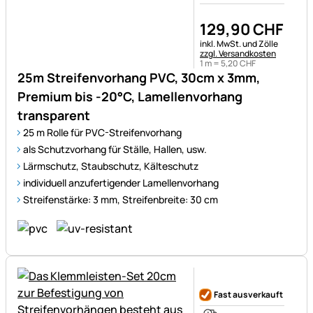
129
,
90
CHF
Steuerhinweis:
inkl. MwSt. und Zölle
zzgl. Versandkosten
1 m =
5
,
20
CHF
25m Streifenvorhang PVC, 30cm x 3mm,
Premium bis -20°C, Lamellenvorhang
transparent
25 m Rolle für PVC-Streifenvorhang
als Schutzvorhang für Ställe, Hallen, usw.
Lärmschutz, Staubschutz, Kälteschutz
individuell anzufertigender Lamellenvorhang
Streifenstärke: 3 mm, Streifenbreite: 30 cm
Noch keine Bewertungen ab
Fast ausverkauft