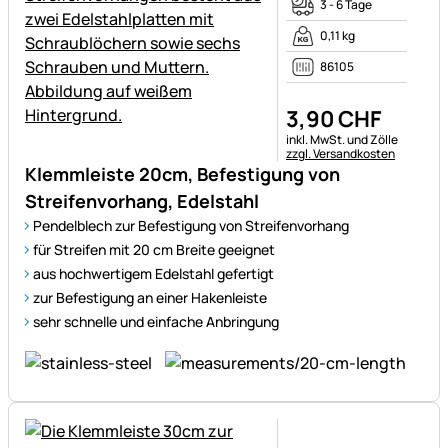
3 - 6 Tage
0,11 kg
86105
3
,
90
CHF
Steuerhinweis:
inkl. MwSt. und Zölle
zzgl. Versandkosten
Klemmleiste 20cm, Befestigung von
Streifenvorhang, Edelstahl
Pendelblech zur Befestigung von Streifenvorhang
für Streifen mit 20 cm Breite geeignet
aus hochwertigem Edelstahl gefertigt
zur Befestigung an einer Hakenleiste
sehr schnelle und einfache Anbringung
Noch keine Bewertungen ab