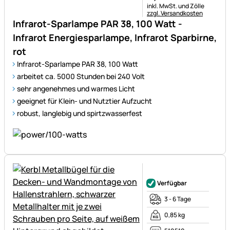
Steuerhinweis:
inkl. MwSt. und Zölle
zzgl. Versandkosten
Infrarot-Sparlampe PAR 38, 100 Watt -
Infrarot Energiesparlampe, Infrarot Sparbirne,
rot
Infrarot-Sparlampe PAR 38, 100 Watt
arbeitet ca. 5000 Stunden bei 240 Volt
sehr angenehmes und warmes Licht
geeignet für Klein- und Nutztier Aufzucht
robust, langlebig und spirtzwasserfest
Noch keine Bewertungen ab
Verfügbar
3 - 6 Tage
0,85 kg