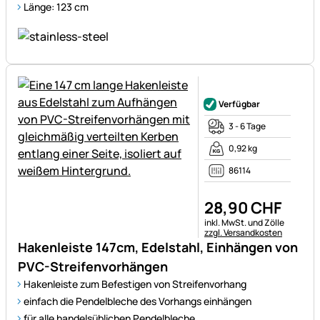
Länge: 123 cm
Noch keine Bewertungen ab
Verfügbar
3 - 6 Tage
0,92 kg
86114
28
,
90
CHF
Steuerhinweis:
inkl. MwSt. und Zölle
zzgl. Versandkosten
Hakenleiste 147cm, Edelstahl, Einhängen von
PVC-Streifenvorhängen
Hakenleiste zum Befestigen von Streifenvorhang
einfach die Pendelbleche des Vorhangs einhängen
für alle handelsüblichen Pendelbleche