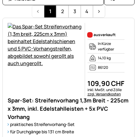
1
2
3
4
Noch keine Bewertungen ab
ausverkauft
In Kürze
verfügbar
14,10 kg
86120
109
,
90
CHF
Steuerhinweis:
inkl. MwSt. und Zölle
zzgl. Versandkosten
Spar-Set: Streifenvorhang 1,3m Breit - 225cm
x 3mm, inkl. Edelstahlleisten + 5x PVC
Vorhang
praktisches Streifenvorhang-Set
für Durchgänge bis 131 cm Breite