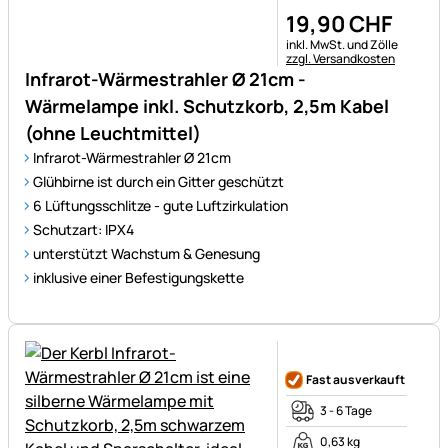
19
,
90
CHF
Steuerhinweis:
inkl. MwSt. und Zölle
zzgl. Versandkosten
Infrarot-Wärmestrahler Ø 21cm -
Wärmelampe inkl. Schutzkorb, 2,5m Kabel
(ohne Leuchtmittel)
Infrarot-Wärmestrahler Ø 21cm
Glühbirne ist durch ein Gitter geschützt
6 Lüftungsschlitze - gute Luftzirkulation
Schutzart: IPX4
unterstützt Wachstum & Genesung
inklusive einer Befestigungskette
Noch keine Bewertungen ab
Fast ausverkauft
3 - 6 Tage
0,63 kg