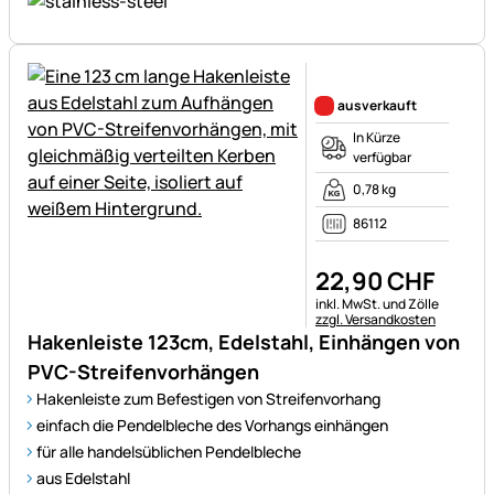
Noch keine Bewertungen ab
ausverkauft
In Kürze
verfügbar
0,78 kg
86112
22
,
90
CHF
Steuerhinweis:
inkl. MwSt. und Zölle
zzgl. Versandkosten
Hakenleiste 123cm, Edelstahl, Einhängen von
PVC-Streifenvorhängen
Hakenleiste zum Befestigen von Streifenvorhang
einfach die Pendelbleche des Vorhangs einhängen
für alle handelsüblichen Pendelbleche
aus Edelstahl