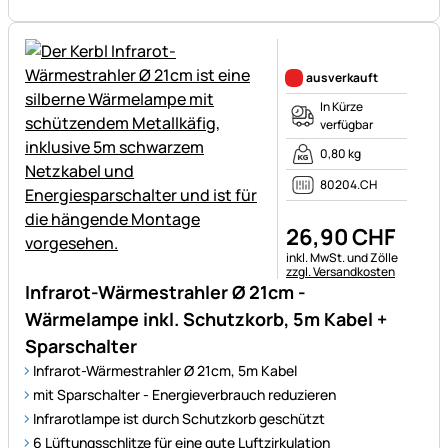
Noch keine Bewertungen ab
ausverkauft
In Kürze
verfügbar
0,80 kg
80204.CH
26
,
90
CHF
Steuerhinweis:
inkl. MwSt. und Zölle
zzgl. Versandkosten
Infrarot-Wärmestrahler Ø 21cm -
Wärmelampe inkl. Schutzkorb, 5m Kabel +
Sparschalter
Infrarot-Wärmestrahler Ø 21cm, 5m Kabel
mit Sparschalter - Energieverbrauch reduzieren
Infrarotlampe ist durch Schutzkorb geschützt
6 Lüftungsschlitze für eine gute Luftzirkulation