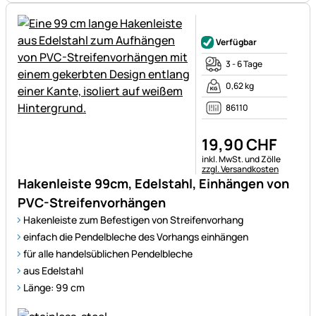
Noch keine Bewertungen ab
Verfügbar
3 - 6 Tage
0,62 kg
86110
19
,
90
CHF
Steuerhinweis:
inkl. MwSt. und Zölle
zzgl. Versandkosten
Hakenleiste 99cm, Edelstahl, Einhängen von
PVC-Streifenvorhängen
Hakenleiste zum Befestigen von Streifenvorhang
einfach die Pendelbleche des Vorhangs einhängen
für alle handelsüblichen Pendelbleche
aus Edelstahl
Länge: 99 cm