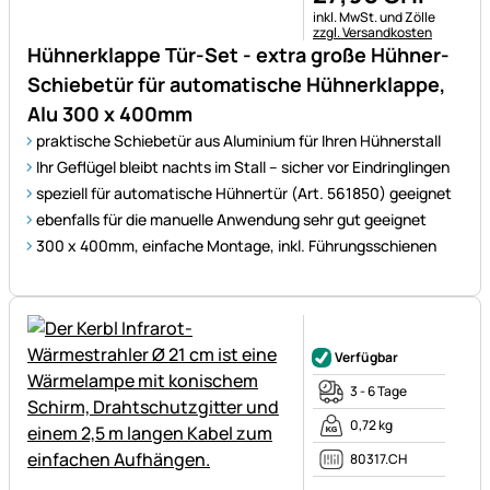
Steuerhinweis:
inkl. MwSt. und Zölle
zzgl. Versandkosten
Hühnerklappe Tür-Set - extra große Hühner-
Schiebetür für automatische Hühnerklappe,
Alu 300 x 400mm
praktische Schiebetür aus Aluminium für Ihren Hühnerstall
Ihr Geflügel bleibt nachts im Stall – sicher vor Eindringlingen
speziell für automatische Hühnertür (Art. 561850) geeignet
ebenfalls für die manuelle Anwendung sehr gut geeignet
300 x 400mm, einfache Montage, inkl. Führungsschienen
Noch keine Bewertungen ab
Verfügbar
3 - 6 Tage
0,72 kg
80317.CH