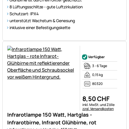
8 Lüftungsschlitze - gute Luftzirkulation
Schutzart: IPX4
unterstützt Wachstum & Genesung
inklusive einer Befestigungskette
Noch keine Bewertungen ab
Verfügbar
3 - 6 Tage
0,15 kg
80320
8
,
50
CHF
Steuerhinweis:
inkl. MwSt. und Zölle
zzgl. Versandkosten
Infrarotlampe 150 Watt, Hartglas -
Infrarotbirne, Infrarot Glühbirne, rot