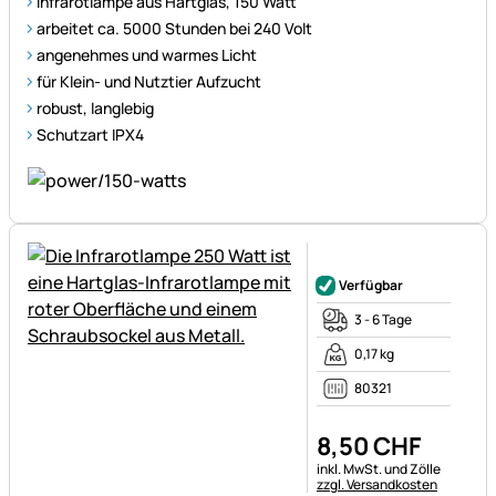
Infrarotlampe aus Hartglas, 150 Watt
arbeitet ca. 5000 Stunden bei 240 Volt
angenehmes und warmes Licht
für Klein- und Nutztier Aufzucht
robust, langlebig
Schutzart IPX4
Noch keine Bewertungen ab
Verfügbar
3 - 6 Tage
0,17 kg
80321
8
,
50
CHF
Steuerhinweis:
inkl. MwSt. und Zölle
zzgl. Versandkosten