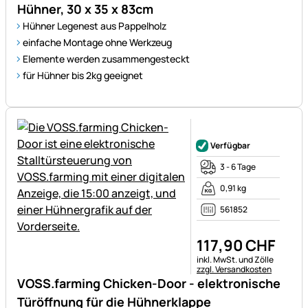
Hühner, 30 x 35 x 83cm
Hühner Legenest aus Pappelholz
einfache Montage ohne Werkzeug
Elemente werden zusammengesteckt
für Hühner bis 2kg geeignet
Noch keine Bewertungen ab
Verfügbar
3 - 6 Tage
0,91 kg
561852
117
,
90
CHF
Steuerhinweis:
inkl. MwSt. und Zölle
zzgl. Versandkosten
VOSS.farming Chicken-Door - elektronische
Türöffnung für die Hühnerklappe