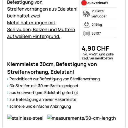
ausverkauft
In Kürze
verfügbar
0,15 kg
86107
4
,
90
CHF
Steuerhinweis:
inkl. MwSt. und Zölle
zzgl. Versandkosten
Klemmleiste 30cm, Befestigung von
Streifenvorhang, Edelstahl
Pendelblech zur Befestigung von Streifenvorhang
für Streifen mit 30 cm Breite geeignet
aus hochwertigem Edelstahl gefertigt
zur Befestigung an einer Hakenleiste
schnelle und einfache Anbringung