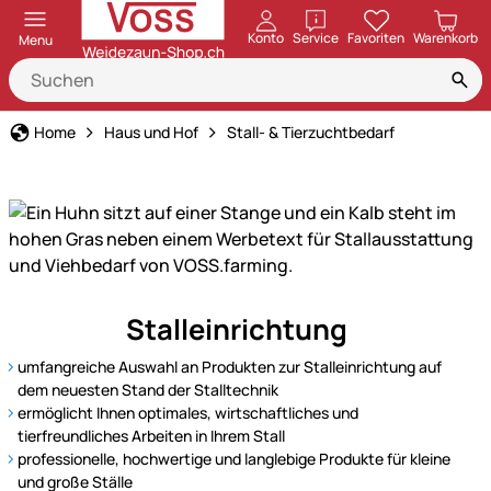
öffnen
Konto
Service
Favoriten
Warenkorb
Menu
Home
Haus und Hof
Stall- & Tierzuchtbedarf
Stalleinrichtung
Stalleinrichtung
und
Tierzuchtbedarf
umfangreiche Auswahl an Produkten zur Stalleinrichtung auf
von
dem neuesten Stand der Stalltechnik
VOSS.farming
ermöglicht Ihnen optimales, wirtschaftliches und
tierfreundliches Arbeiten in Ihrem Stall
–
professionelle, hochwertige und langlebige Produkte für kleine
vielseitige
und große Ställe