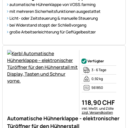
automatische Hühnerklappe von VOSS.farming
mit mehreren Sicherheitsfunktionen ausgestattet
Licht- oder Zeitsteuerung & manuelle Steuerung
bei Widerstand stoppt der Schließvorgang
große Arbeitserleichterung für Geflügelbesitzer
Noch keine Bewertungen ab
Verfügbar
3 - 6 Tage
0,92 kg
561850
118
,
90
CHF
Steuerhinweis:
inkl. MwSt. und Zölle
zzgl. Versandkosten
Automatische Hühnerklappe - elektronischer
Türöffner für den Hühnerstall