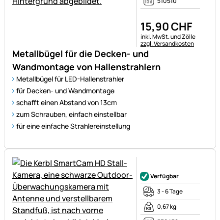
510510
15
,
90
CHF
Steuerhinweis:
inkl. MwSt. und Zölle
zzgl. Versandkosten
Metallbügel für die Decken- und
Wandmontage von Hallenstrahlern
Metallbügel für LED-Hallenstrahler
für Decken- und Wandmontage
schafft einen Abstand von 13cm
zum Schrauben, einfach einstellbar
für eine einfache Strahlereinstellung
Noch keine Bewertungen ab
Verfügbar
3 - 6 Tage
0,67 kg