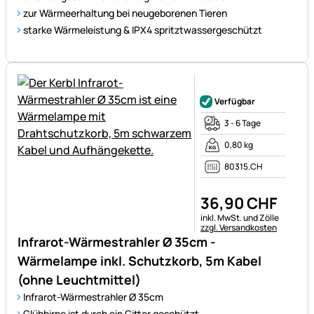
zur Wärmeerhaltung bei neugeborenen Tieren
starke Wärmeleistung & IPX4 spritztwassergeschützt
Noch keine Bewertungen ab
Verfügbar
3 - 6 Tage
0,80 kg
80315.CH
36
,
90
CHF
Steuerhinweis:
inkl. MwSt. und Zölle
zzgl. Versandkosten
Infrarot-Wärmestrahler Ø 35cm -
Wärmelampe inkl. Schutzkorb, 5m Kabel
(ohne Leuchtmittel)
Infrarot-Wärmestrahler Ø 35cm
Glühbirne ist durch ein Gitter geschützt