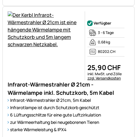
Noch keine Bewertungen ab
Verfügbar
3 - 6 Tage
0,68 kg
80202.CH
25
,
90
CHF
Steuerhinweis:
inkl. MwSt. und Zölle
zzgl. Versandkosten
Infrarot-Wärmestrahler Ø 21cm -
Wärmelampe inkl. Schutzkorb, 5m Kabel
Infrarot-Wärmestrahler Ø 21cm, 5m Kabel
Infrarotlampe ist durch Schutzkorb geschützt
6 Lüftungsschlitze für eine gute Luftzirkulation
zur Wärmeerhaltung bei neugeborenen Tieren
starke Wärmeleistung & IPX4