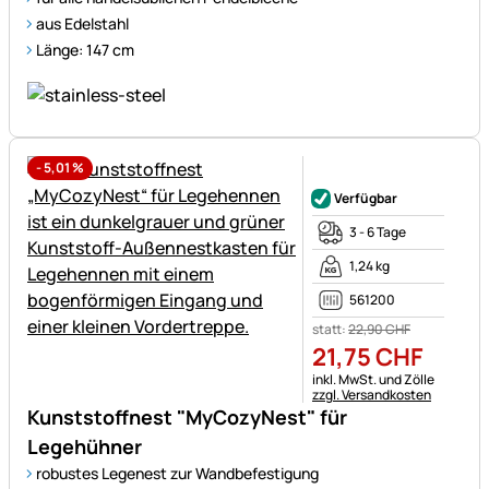
aus Edelstahl
Länge: 147 cm
-
5,01
%
Noch keine Bewertungen ab
Verfügbar
3 - 6 Tage
1,24 kg
561200
statt:
22
,
90
CHF
21
,
75
CHF
Steuerhinweis:
inkl. MwSt. und Zölle
zzgl. Versandkosten
Kunststoffnest "MyCozyNest" für
Legehühner
robustes Legenest zur Wandbefestigung