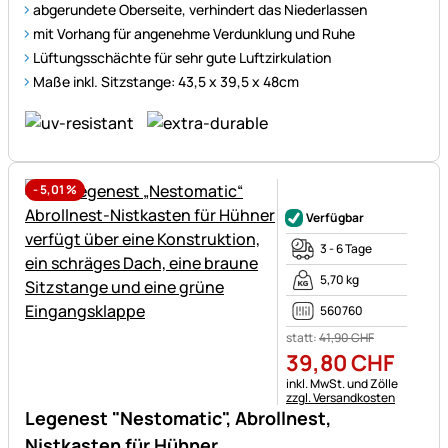
abgerundete Oberseite, verhindert das Niederlassen
mit Vorhang für angenehme Verdunklung und Ruhe
Lüftungsschächte für sehr gute Luftzirkulation
Maße inkl. Sitzstange: 43,5 x 39,5 x 48cm
-
5,01
%
Noch keine Bewertungen ab
Verfügbar
3 - 6 Tage
5,70 kg
560760
statt:
41
,
90
CHF
39
,
80
CHF
Steuerhinweis:
inkl. MwSt. und Zölle
zzgl. Versandkosten
Legenest "Nestomatic", Abrollnest,
Nistkasten für Hühner