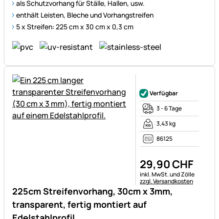
als Schutzvorhang für Ställe, Hallen, usw.
enthält Leisten, Bleche und Vorhangstreifen
5 x Streifen: 225 cm x 30 cm x 0,3 cm
Noch keine Bewertungen ab
Verfügbar
3 - 6 Tage
3,43 kg
86125
29
,
90
CHF
Steuerhinweis:
inkl. MwSt. und Zölle
zzgl. Versandkosten
225cm Streifenvorhang, 30cm x 3mm,
transparent, fertig montiert auf
Edelstahlprofil