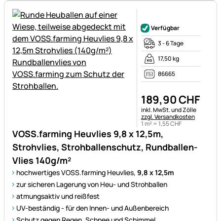
Noch keine Bewertungen ab
Verfügbar
3 - 6 Tage
17,50 kg
86665
189
,
90
CHF
Steuerhinweis:
inkl. MwSt. und Zölle
zzgl. Versandkosten
1 m² =
1
,
55
CHF
VOSS.farming Heuvlies 9,8 x 12,5m,
Strohvlies, Strohballenschutz, Rundballen-
Vlies 140g/m²
hochwertiges VOSS.farming Heuvlies,
9,8 x 12,5m
zur sicheren Lagerung von Heu- und Strohballen
atmungsaktiv und reißfest
UV-beständig - für den Innen- und Außenbereich
Schutz gegen Regen, Schnee und Schimmel