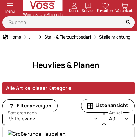
öffnen
Konto
Service
Favoriten
Warenkorb
Menu
Haus und Hof
Home
...
Stall- & Tierzuchtbedarf
Stalleinrichtung
Heuvlies & Planen
Alle Artikel dieser Kategorie
Listenansicht
Filter anzeigen
Sortieren nach
Artikel
Relevanz
40
Noch keine Bewertungen ab