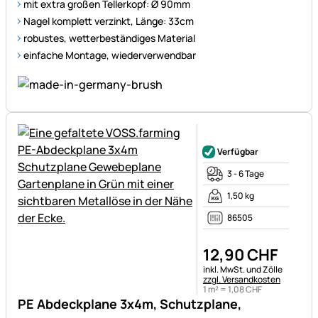
mit extra großen Tellerkopf: Ø 90mm
Nagel komplett verzinkt, Länge: 33cm
robustes, wetterbeständiges Material
einfache Montage, wiederverwendbar
Noch keine Bewertungen ab
Verfügbar
3 - 6 Tage
1,50 kg
86505
12
,
90
CHF
Steuerhinweis:
inkl. MwSt. und Zölle
zzgl. Versandkosten
1 m² =
1
,
08
CHF
PE Abdeckplane 3x4m, Schutzplane,