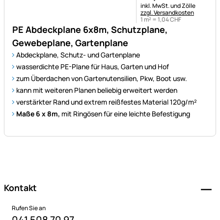
Steuerhinweis:
inkl. MwSt. und Zölle
zzgl. Versandkosten
1 m² =
1
,
04
CHF
PE Abdeckplane 6x8m, Schutzplane,
Gewebeplane, Gartenplane
Abdeckplane, Schutz- und Gartenplane
wasserdichte PE-Plane für Haus, Garten und Hof
zum Überdachen von Gartenutensilien, Pkw, Boot usw.
kann mit weiteren Planen beliebig erweitert werden
verstärkter Rand und extrem reißfestes Material 120g/m²
Maße 6 x 8m,
mit Ringösen für eine leichte Befestigung
Fußzeile
Kontakt
Rufen Sie an
041 508 70 97