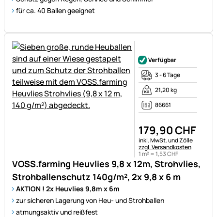
für ca. 40 Ballen geeignet
Noch keine Bewertungen ab
Verfügbar
3 - 6 Tage
21,20 kg
86661
179
,
90
CHF
Steuerhinweis:
inkl. MwSt. und Zölle
zzgl. Versandkosten
1 m² =
1
,
53
CHF
VOSS.farming Heuvlies 9,8 x 12m, Strohvlies,
Strohballenschutz 140g/m², 2x 9,8 x 6 m
AKTION ! 2x Heuvlies 9,8m x 6m
zur sicheren Lagerung von Heu- und Strohballen
atmungsaktiv und reißfest