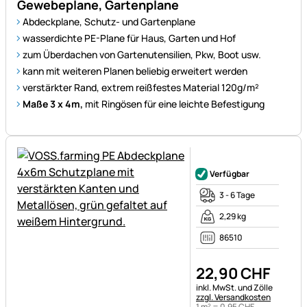
Gewebeplane, Gartenplane
Abdeckplane, Schutz- und Gartenplane
wasserdichte PE-Plane für Haus, Garten und Hof
zum Überdachen von Gartenutensilien, Pkw, Boot usw.
kann mit weiteren Planen beliebig erweitert werden
verstärkter Rand, extrem reißfestes Material 120g/m²
Maße 3 x 4m,
mit Ringösen für eine leichte Befestigung
Noch keine Bewertungen ab
Verfügbar
3 - 6 Tage
2,29 kg
86510
22
,
90
CHF
Steuerhinweis:
inkl. MwSt. und Zölle
zzgl. Versandkosten
1 m² =
0
,
95
CHF