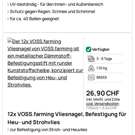
UV-beständig - für den Innen- und Außenbereich
Schutz gegen Regen, Schnee und Schimmel
für ca. 40 Ballen geeignet
Noch keine Bewertungen ab
Verfügbar
3 - 6 Tage
1,10 kg
86655
26
,
90
CHF
Steuerhinweis:
inkl. MwSt. und Zölle
zzgl. Versandkosten
1 Stück =
2
,
24
CHF
12x VOSS.farming Vliesnagel, Befestigung für
Heu- und Strohvlies
zur Befestigung von Stroh- und Heuvlies