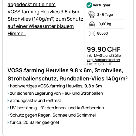
Verfügbar
3 - 6 Tage
10,60 kg
86660
99
,
90
CHF
Steuerhinweis:
inkl. MwSt. und Zölle
zzgl. Versandkosten
1 m² =
1
,
70
CHF
VOSS.farming Heuvlies 9,8 x 6m, Strohvlies,
Strohballenschutz, Rundballen-Vlies 140g/m²
hochwertiges VOSS.farming Heuvlies,
9,8 x 6m
zur sicheren Lagerung von Heu- und Strohballen
atmungsaktiv und reißfest
UV-beständig - für den Innen- und Außenbereich
Schutz gegen Regen, Schnee und Schimmel
für ca. 20 Ballen geeignet