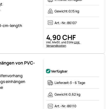
gt
e
Gewicht:
0,15 kg
Art.-Nr.:
86107
4
,
90
CHF
Steuerhinweis:
inkl. MwSt. und Zölle
zzgl.
Versandkosten
nhängen von PVC-
Noch keine Bewertungen abgegeben
Verfügbar
eifenvorhang
ngs einhängen
Lieferzeit:
3 - 6 Tage
he
Gewicht:
0,62 kg
Art.-Nr.:
86110