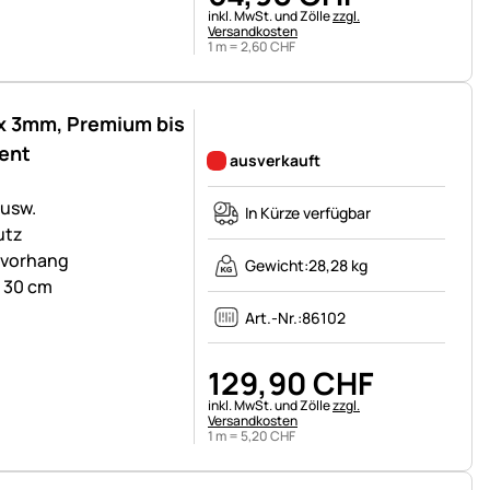
Steuerhinweis:
inkl. MwSt. und Zölle
zzgl.
Versandkosten
1 m =
2
,
60
CHF
x 3mm, Premium bis
Noch keine Bewertungen abgegeben
ent
ausverkauft
 usw.
In Kürze verfügbar
utz
nvorhang
Gewicht:
28,28 kg
: 30 cm
Art.-Nr.:
86102
129
,
90
CHF
Steuerhinweis:
inkl. MwSt. und Zölle
zzgl.
Versandkosten
1 m =
5
,
20
CHF