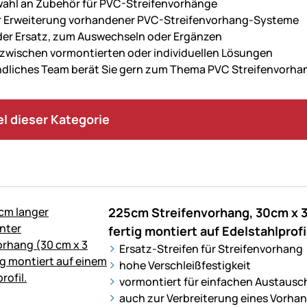
ahl an Zubehör für PVC-Streifenvorhänge
r Erweiterung vorhandener PVC-Streifenvorhang-Systeme
g
der Ersatz, zum Auswechseln oder Ergänzen
 zwischen vormontierten oder individuellen Lösungen
ndliches Team berät Sie gern zum Thema PVC Streifenvorh
kel dieser Kategorie
225cm Streifenvorhang, 30cm x 
fertig montiert auf Edelstahlprofi
Ersatz-Streifen für Streifenvorhang
hohe Verschleißfestigkeit
vormontiert für einfachen Austausc
auch zur Verbreiterung eines Vorha