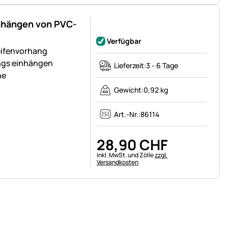
inhängen von PVC-
Noch keine Bewertungen abgegeben
Verfügbar
eifenvorhang
ngs einhängen
Lieferzeit:
3 - 6 Tage
he
Gewicht:
0,92 kg
Art.-Nr.:
86114
28
,
90
CHF
Steuerhinweis:
inkl. MwSt. und Zölle
zzgl.
Versandkosten