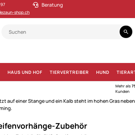
 97
Beratung
ezaun-shop.ch
F
HAUS UND HOF
TIERVERTREIBER
HUND
TIERAR
Mehr als
7
Kunden
ung
eifenvorhänge-Zubehör
arf