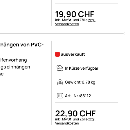
19
,
90
CHF
Steuerhinweis:
inkl. MwSt. und Zölle
zzgl.
Versandkosten
inhängen von PVC-
Noch keine Bewertungen abgegeben
ausverkauft
eifenvorhang
ngs einhängen
In Kürze verfügbar
he
Gewicht:
0,78 kg
Art.-Nr.:
86112
22
,
90
CHF
Steuerhinweis:
inkl. MwSt. und Zölle
zzgl.
Versandkosten