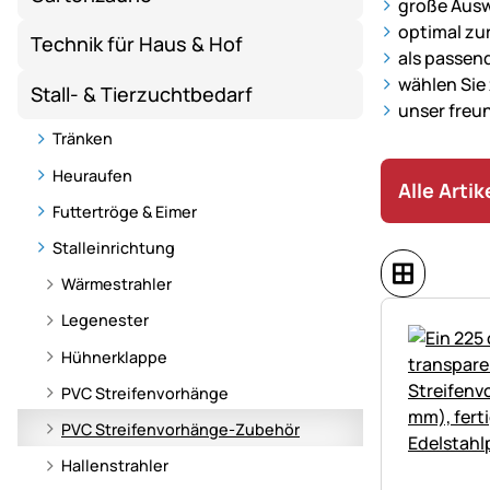
große Ausw
von
optimal zu
Technik für Haus & Hof
VOSS.farmin
als passen
–
wählen Sie
Stall- & Tierzuchtbedarf
vielseitige
unser freu
Lösungen
Tränken
für
Heuraufen
eine
Alle Arti
effiziente
Futtertröge & Eimer
Tierhaltung.
Stalleinrichtung
Wärmestrahler
Legenester
Hühnerklappe
PVC Streifenvorhänge
PVC Streifenvorhänge-Zubehör
Hallenstrahler