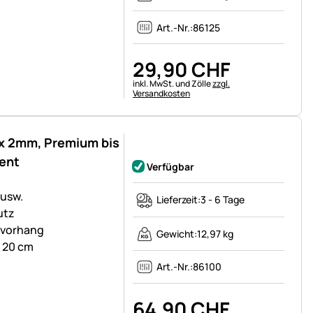
Art.-Nr.:
86125
29
,
90
CHF
Steuerhinweis:
inkl. MwSt. und Zölle
zzgl.
Versandkosten
x 2mm, Premium bis
Noch keine Bewertungen abgegeben
ent
Verfügbar
 usw.
Lieferzeit:
3 - 6 Tage
utz
nvorhang
Gewicht:
12,97 kg
: 20 cm
Art.-Nr.:
86100
64
,
90
CHF