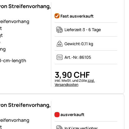
on Streifenvorhang,
Noch keine Bewertungen abgegeben
Fast ausverkauft
reifenvorhang
t
Lieferzeit:
3 - 6 Tage
gt
e
Gewicht:
0,11 kg
ung
Art.-Nr.:
86105
3
,
90
CHF
Steuerhinweis:
inkl. MwSt. und Zölle
zzgl.
Versandkosten
on Streifenvorhang,
Noch keine Bewertungen abgegeben
ausverkauft
reifenvorhang
t
In Kürze verfügbar