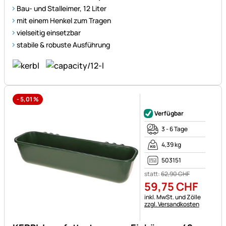
Bau- und Stalleimer, 12 Liter
mit einem Henkel zum Tragen
vielseitig einsetzbar
stabile & robuste Ausführung
-
5,01
%
Noch keine Bewertungen ab
Verfügbar
3 - 6 Tage
4,39 kg
503151
statt:
62
,
90
CHF
59
,
75
CHF
Steuerhinweis:
inkl. MwSt. und Zölle
zzgl. Versandkosten