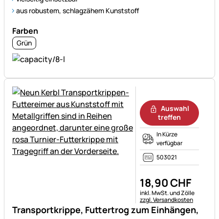
aus robustem, schlagzähem Kunststoff
Farben
Grün
Noch keine Bewertungen ab
Auswahl
treffen
In Kürze
verfügbar
503021
18
,
90
CHF
Steuerhinweis:
inkl. MwSt. und Zölle
zzgl. Versandkosten
Transportkrippe, Futtertrog zum Einhängen,