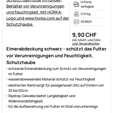
In Kürze
verfügbar
0,10 kg
503820
9
,
90
CHF
Steuerhinweis:
inkl. MwSt. und Zölle
zzgl. Versandkosten
Eimerabdeckung schwarz - schützt das Futter
vor Verunreinigungen und Feuchtigkeit,
Schutzhaube
schwarze Eimerabdeckung zum Schutz vor Verunreinigungen
im Futter
wasserabweisendes Material schützt vor Feuchtigkeit
elastischer Rand sorgt für passgenauen Sitz auf Eimern von
25 bis 50cm
Ripstop-Gewebe bietet Langlebigkeit und
Widerstandsfähigkeit
für die Aufbewahrung von Futter im Stall und unterwegs