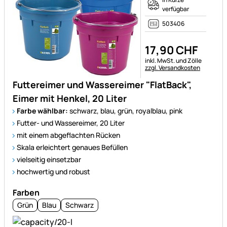
verfügbar
503406
17
,
90
CHF
Steuerhinweis:
inkl. MwSt. und Zölle
zzgl. Versandkosten
Futtereimer und Wassereimer "FlatBack",
Eimer mit Henkel, 20 Liter
Farbe wählbar:
schwarz, blau, grün, royalblau, pink
Futter- und Wassereimer, 20 Liter
mit einem abgeflachten Rücken
Skala erleichtert genaues Befüllen
vielseitig einsetzbar
hochwertig und robust
Farben
Grün
Blau
Schwarz