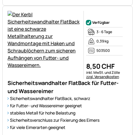
Noch keine Bewertungen ab
Verfügbar
3 - 6 Tage
0,39 kg
503500
8
,
50
CHF
Steuerhinweis:
inkl. MwSt. und Zölle
zzgl. Versandkosten
Sicherheitswandhalter FlatBack für Futter-
und Wassereimer
Sicherheitswandhalter FlatBack, schwarz
für Futter- und Wassereimer geeignet
stabiles Metall für hohe Belastung
Sicherheitsverschluss zur Fixierung des Eimers
für viele Eimerarten geeignet