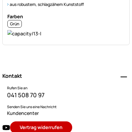
aus robustem, schlagzähem Kunststoff
Farben
Grün
Fußzeile
Kontakt
Rufen Sie an
041 508 70 97
Senden Sie uns eine Nachricht
Kundencenter
Vertrag widerrufen