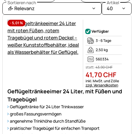
Lösungen
Sortieren nach
Artikel
für
Relevanz
40
eine
effiziente
-
5,01
%
Noch keine Bewertungen ab
Tierhaltung.
Verfügbar
3 - 6 Tage
2,50 kg
560334
statt:
43
,
90
CHF
41
,
70
CHF
Steuerhinweis:
inkl. MwSt. und Zölle
zzgl. Versandkosten
Geflügeltränkeeimer 24 Liter, mit Füßen und
Tragebügel
Geflügeltränke für 24 Liter Trinkwasser
großes Fassungsvermögen
angenehme Trinkhöhe durch Standfüße
praktischer Tragebügel für einfachen Transport