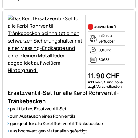
Noch keine Bewertungen ab
ausverkauft
In Kürze
verfügbar
0,08 kg
80687
11
,
90
CHF
Steuerhinweis:
inkl. MwSt. und Zölle
zzgl. Versandkosten
Ersatzventil-Set für alle Kerbl Rohrventil-
Tränkebecken
praktisches Ersatzventil-Set
zum Austausch eines Rohrventils
geeignet für alle Kerbl Rohrventil-Tränkebecken
aus hochwertigen Materialien gefertigt