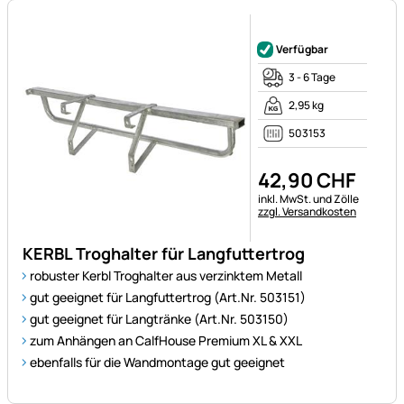
Noch keine Bewertungen ab
Verfügbar
3 - 6 Tage
2,95 kg
503153
42
,
90
CHF
Steuerhinweis:
inkl. MwSt. und Zölle
zzgl. Versandkosten
KERBL Troghalter für Langfuttertrog
robuster Kerbl Troghalter aus verzinktem Metall
gut geeignet für Langfuttertrog (Art.Nr. 503151)
gut geeignet für Langtränke (Art.Nr. 503150)
zum Anhängen an CalfHouse Premium XL & XXL
ebenfalls für die Wandmontage gut geeignet