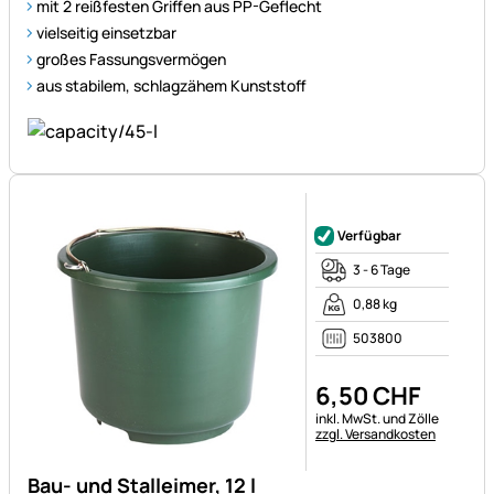
mit 2 reißfesten Griffen aus PP-Geflecht
vielseitig einsetzbar
großes Fassungsvermögen
aus stabilem, schlagzähem Kunststoff
Noch keine Bewertungen ab
Verfügbar
3 - 6 Tage
0,88 kg
503800
6
,
50
CHF
Steuerhinweis:
inkl. MwSt. und Zölle
zzgl. Versandkosten
Bau- und Stalleimer, 12 l