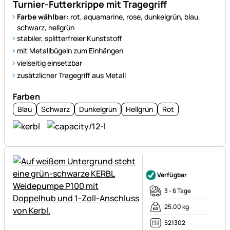
Turnier-Futterkrippe mit Tragegriff
Farbe wählbar:
rot, aquamarine, rose, dunkelgrün, blau,
schwarz, hellgrün
stabiler, splitterfreier Kunststoff
mit Metallbügeln zum Einhängen
vielseitig einsetzbar
zusätzlicher Tragegriff aus Metall
Farben
Blau
Schwarz
Dunkelgrün
Hellgrün
Rot
Noch keine Bewertungen ab
Verfügbar
3 - 6 Tage
25,00 kg
521302