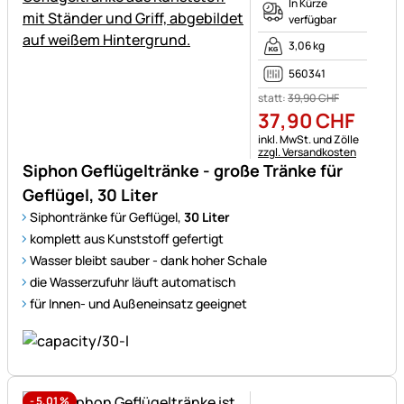
In Kürze
verfügbar
3,06 kg
560341
statt:
39
,
90
CHF
37
,
90
CHF
Steuerhinweis:
inkl. MwSt. und Zölle
zzgl. Versandkosten
Siphon Geflügeltränke - große Tränke für
Geflügel, 30 Liter
Siphontränke für Geflügel,
30 Liter
komplett aus Kunststoff gefertigt
Wasser bleibt sauber - dank hoher Schale
die Wasserzufuhr läuft automatisch
für Innen- und Außeneinsatz geeignet
-
5,01
%