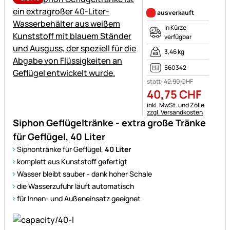
Noch keine Bewertungen ab
ausverkauft
In Kürze
verfügbar
3,46 kg
560342
statt:
42
,
90
CHF
40
,
75
CHF
Steuerhinweis:
inkl. MwSt. und Zölle
zzgl. Versandkosten
Siphon Geflügeltränke - extra große Tränke
für Geflügel, 40 Liter
Siphontränke für Geflügel,
40 Liter
komplett aus Kunststoff gefertigt
Wasser bleibt sauber - dank hoher Schale
die Wasserzufuhr läuft automatisch
für Innen- und Außeneinsatz geeignet