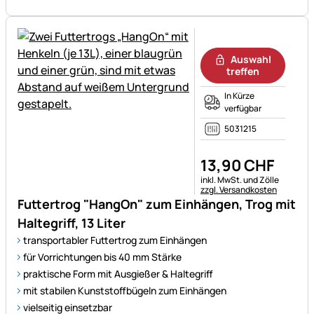
Noch keine Bewertungen ab
Auswahl
treffen
In Kürze
verfügbar
5031215
13
,
90
CHF
Steuerhinweis:
inkl. MwSt. und Zölle
zzgl. Versandkosten
Futtertrog "HangOn" zum Einhängen, Trog mit
Haltegriff, 13 Liter
transportabler Futtertrog zum Einhängen
für Vorrichtungen bis 40 mm Stärke
praktische Form mit Ausgießer & Haltegriff
mit stabilen Kunststoffbügeln zum Einhängen
vielseitig einsetzbar