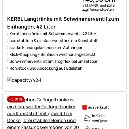
Steuerhinweis:
inkl. MwSt. und Zölle
zzgl. Versandkosten
KERBL Langtränke mit Schwimmerventil zum
Einhängen, 42 Liter
Kerbl Langtränke mit Schwimmerventil, 42 Liter
aus stabilem & glasfaserverstärktem Kunststoff
starke Einhängelaschen zum Aufhängen
Klick-Kupplung - Schlauch wird nur angesteckt
Schwimmerventil ist am Trog flexibel umsetzbar
Rohrstück und Abdeckung aus Edelstahl
-
5,01
%
Noch keine Bewertungen ab
ausverkauft
In Kürze
verfügbar