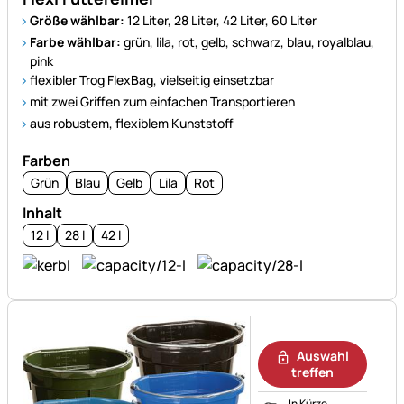
Größe wählbar:
12 Liter, 28 Liter, 42 Liter, 60 Liter
Farbe wählbar:
grün, lila, rot, gelb, schwarz, blau, royalblau,
pink
flexibler Trog FlexBag, vielseitig einsetzbar
mit zwei Griffen zum einfachen Transportieren
aus robustem, flexiblem Kunststoff
Farben
Grün
Blau
Gelb
Lila
Rot
Inhalt
12 l
28 l
42 l
Noch keine Bewertungen ab
Auswahl
treffen
In Kürze