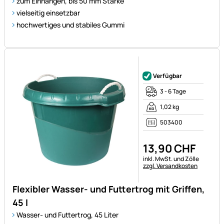
zum Einhängen, bis 50 mm Stärke
vielseitig einsetzbar
hochwertiges und stabiles Gummi
Noch keine Bewertungen ab
Verfügbar
3 - 6 Tage
1,02 kg
503400
13
,
90
CHF
Steuerhinweis:
inkl. MwSt. und Zölle
zzgl. Versandkosten
Flexibler Wasser- und Futtertrog mit Griffen,
45 l
Wasser- und Futtertrog, 45 Liter