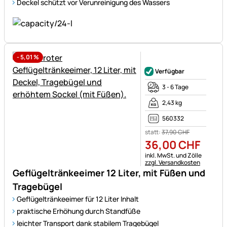
Deckel schützt vor Verunreinigung des Wassers
-
5,01
%
Noch keine Bewertungen ab
Verfügbar
3 - 6 Tage
2,43 kg
560332
statt:
37
,
90
CHF
36
,
00
CHF
Steuerhinweis:
inkl. MwSt. und Zölle
zzgl. Versandkosten
Geflügeltränkeeimer 12 Liter, mit Füßen und
Tragebügel
Geflügeltränkeeimer für 12 Liter Inhalt
praktische Erhöhung durch Standfüße
leichter Transport dank stabilem Tragebügel