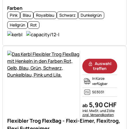
Farben
Pink
Blau
Royalblau
Schwarz
Dunkelgrün
Hellgrün
Rot
Noch keine Bewertungen ab
Auswahl
treffen
In Kürze
verfügbar
503031
5
,
90
CHF
ab
Steuerhinweis:
inkl. MwSt. und Zölle
zzgl. Versandkosten
Flexibler Trog FlexBag - Flexi-Eimer, Flexitrog,
Flexi Futtereimer