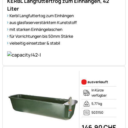
KERBL Langfuttertrog zum Einhängen, 42
Liter
Kerbl Langfuttertog zum Einhängen
aus glasfaserverstärktem Kunststoff
mit starken Einhängelaschen
für Vorrichtungen bis 50mm Stärke
vielseitig einsetzbar & stabil
Noch keine Bewertungen ab
ausverkauft
In Kürze
verfügbar
5,77 kg
503150
146
,
90
CHF