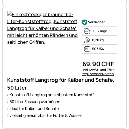
Noch keine Bewertungen ab
Verfügbar
3 - 6 Tage
6,20 kg
503154
69
,
90
CHF
Steuerhinweis:
inkl. MwSt. und Zölle
zzgl. Versandkosten
Kunststoff Langtrog für Kälber und Schafe,
50 Liter
Kunststoff Langtrog aus robustem Kunststoff
50 Liter Fassungsvermögen
ideal für Kälber und Schafe
vielseitig einsetzbar für Futter & Wasser