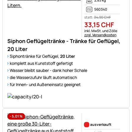
2,83 kg
560340
statt:
34
,
90
CHF
33
,
15
CHF
Steuerhinweis:
inkl. MwSt. und Zölle
zzgl. Versandkosten
Siphon Geflügeltränke - Tränke für Geflügel,
20 Liter
Siphontränke für Geflügel,
20 Liter
komplett aus Kunststoff gefertigt
Wasser bleibt sauber - dank hoher Schale
die Wasserzufuhr läuft automatisch
für Innen- und Außeneinsatz geeignet
-
5,01
%
Noch keine Bewertungen ab
ausverkauft