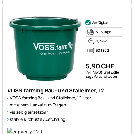
Noch keine Bewertungen ab
Verfügbar
3 - 6 Tage
0,76 kg
503802
5
,
90
CHF
Steuerhinweis:
inkl. MwSt. und Zölle
zzgl. Versandkosten
VOSS.farming Bau- und Stalleimer, 12 l
VOSS.farming Bau- und Stalleimer, 12 Liter
mit einem Henkel zum Tragen
vielseitig einsetzbar
stabile & robuste Ausführung