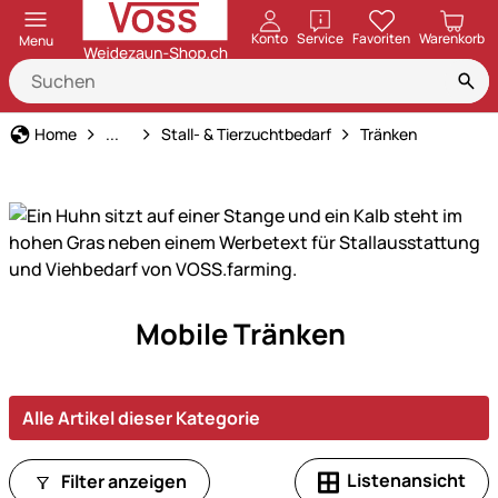
öffnen
Konto
Service
Favoriten
Warenkorb
Menu
Haus und Hof
Home
...
Stall- & Tierzuchtbedarf
Tränken
Stalleinrichtung
Mobile Tränken
und
Tierzuchtbedarf
von
Alle Artikel dieser Kategorie
VOSS.farming
–
vielseitige
Listenansicht
Filter anzeigen