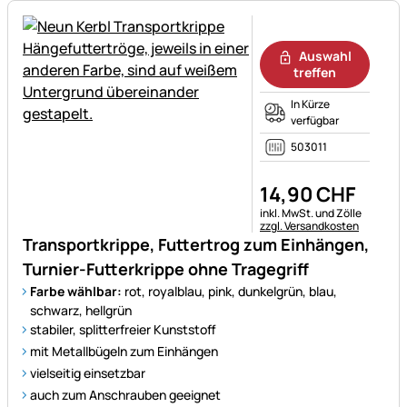
Noch keine Bewertungen ab
Auswahl
treffen
In Kürze
verfügbar
503011
14
,
90
CHF
Steuerhinweis:
inkl. MwSt. und Zölle
zzgl. Versandkosten
Transportkrippe, Futtertrog zum Einhängen,
Turnier-Futterkrippe ohne Tragegriff
Farbe wählbar:
rot, royalblau, pink, dunkelgrün, blau,
schwarz, hellgrün
stabiler, splitterfreier Kunststoff
mit Metallbügeln zum Einhängen
vielseitig einsetzbar
auch zum Anschrauben geeignet