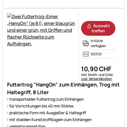
Noch keine Bewertungen ab
Auswahl
treffen
In Kürze
verfügbar
503121
10
,
90
CHF
Steuerhinweis:
inkl. MwSt. und Zölle
zzgl. Versandkosten
Futtertrog "HangOn" zum Einhängen, Trog mit
Haltegriff, 8 Liter
transportabler Futtertrog zum Einhängen
für Vorrichtungen bis 40 mm Stärke
praktische Form mit Ausgießer & Haltegriff
mit stabilen Kunststoffbügeln zum Einhängen
vielseitig einsetzbar