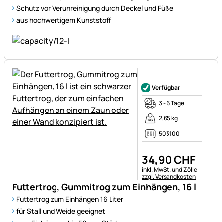
Schutz vor Verunreinigung durch Deckel und Füße
aus hochwertigem Kunststoff
Noch keine Bewertungen ab
Verfügbar
3 - 6 Tage
2,65 kg
503100
34
,
90
CHF
Steuerhinweis:
inkl. MwSt. und Zölle
zzgl. Versandkosten
Futtertrog, Gummitrog zum Einhängen, 16 l
Futtertrog zum Einhängen 16 Liter
für Stall und Weide geeignet