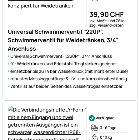
39
,
90
CHF
Steuerhinweis:
inkl. MwSt. und Zölle
zzgl. Versandkosten
Universal Schwimmerventil "220P",
Schwimmerventil für Weidetränken, 3/4"
Anschluss
Universal Schwimmerventil „220P“, 3/4“ Anschluss
für Weidetränken und Edelstahl-Trogtränken geeignet
einsetzbar bis zu 14 bar Wasserdruck (mit montierter Düse)
robustes Messinggestänge & UV- und korrosionsbeständig
Ventil ist auf beiden Seiten des Wassertroges einsetzbar
Noch keine Bewertungen ab
Verfügbar
3 - 6 Tage
0,10 kg