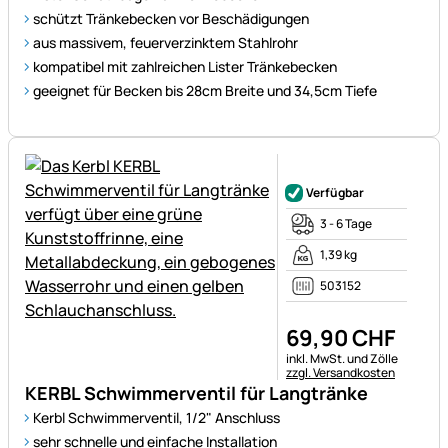
schützt Tränkebecken vor Beschädigungen
aus massivem, feuerverzinktem Stahlrohr
kompatibel mit zahlreichen Lister Tränkebecken
geeignet für Becken bis 28cm Breite und 34,5cm Tiefe
Noch keine Bewertungen ab
Verfügbar
3 - 6 Tage
1,39 kg
503152
69
,
90
CHF
Steuerhinweis:
inkl. MwSt. und Zölle
zzgl. Versandkosten
KERBL Schwimmerventil für Langtränke
Kerbl Schwimmerventil, 1/2" Anschluss
sehr schnelle und einfache Installation