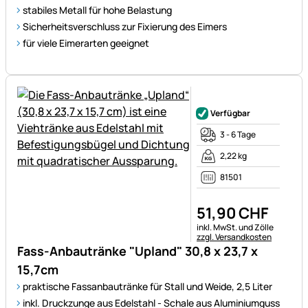
stabiles Metall für hohe Belastung
Sicherheitsverschluss zur Fixierung des Eimers
für viele Eimerarten geeignet
Noch keine Bewertungen ab
Verfügbar
3 - 6 Tage
2,22 kg
81501
51
,
90
CHF
Steuerhinweis:
inkl. MwSt. und Zölle
zzgl. Versandkosten
Fass-Anbautränke "Upland" 30,8 x 23,7 x
15,7cm
praktische Fassanbautränke für Stall und Weide, 2,5 Liter
inkl. Druckzunge aus Edelstahl - Schale aus Aluminiumguss