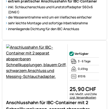
extrem praktischer Anschlusshahn für IBC-Container
inkl. Schlauchanschluss und Kunststoffadapter S60x6
(DN61)
die Wasserentnahme wird um ein Vielfaches einfacher
sehr leichte Montage und sofortige Inbetriebnahme
innenliegende Dichtung für den IBC Anschluss
Noch keine Bewertungen ab
Verfügbar
3 - 6 Tage
0,49 kg
81516
25
,
90
CHF
Steuerhinweis:
inkl. MwSt. und Zölle
zzgl. Versandkosten
Anschlusshahn für IBC-Container mit 2