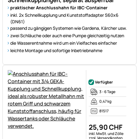
Schnellkupplungen, separat absperrbar
praktischer Anschlusshahn für IBC-Container
inkl. 2x Schnellkupplung und Kunststoffadapter S60x6
(DN61)
passend zu gängigen Systemen wie Gardena, Kärcher usw.
zwei Schläuche oder auch eine Pumpe gleichzeitig nutzen
die Wasserentnahme wird um ein Vielfaches einfacher
leichte Montage und sofortige Inbetriebnahme
Noch keine Bewertungen ab
Verfügbar
3 - 6 Tage
0,47 kg
81517
25
,
90
CHF
Steuerhinweis:
inkl. MwSt. und Zölle
zzgl. Versandkosten