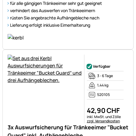
für alle gängigen Tränkeeimer sehr gut geeignet
verhindert das Auswerfen von Tränkeeimern
rüsten Sie angebrachte Aufhängebleche nach
Lieferung erfolgt inklusive Eimerhalterung
Noch keine Bewertungen ab
Verfügbar
3 - 6 Tage
1,44 kg
520105
42
,
90
CHF
Steuerhinweis:
inkl. MwSt. und Zölle
zzgl. Versandkosten
3x Auswurfsicherung für Tränkeeimer "Bucket
Guard" inkl. Aufhängebleche