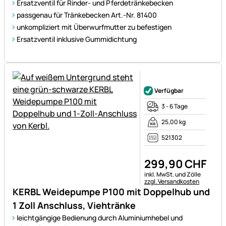
Ersatzventil für Rinder- und Pferdetränkebecken
passgenau für Tränkebecken Art.-Nr. 81400
unkompliziert mit Überwurfmutter zu befestigen
Ersatzventil inklusive Gummidichtung
Noch keine Bewertungen ab
Verfügbar
3 - 6 Tage
25,00 kg
521302
299
,
90
CHF
Steuerhinweis:
inkl. MwSt. und Zölle
zzgl. Versandkosten
KERBL Weidepumpe P100 mit Doppelhub und
1 Zoll Anschluss, Viehtränke
leichtgängige Bedienung durch Aluminiumhebel und