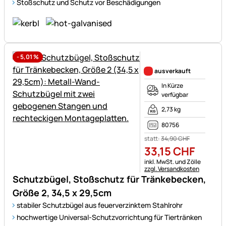
Stoßschutz und Schutz vor Beschädigungen
-
5,01
%
Noch keine Bewertungen ab
ausverkauft
In Kürze
verfügbar
2,73 kg
80756
statt:
34
,
90
CHF
33
,
15
CHF
Steuerhinweis:
inkl. MwSt. und Zölle
zzgl. Versandkosten
Schutzbügel, Stoßschutz für Tränkebecken,
Größe 2, 34,5 x 29,5cm
stabiler Schutzbügel aus feuerverzinktem Stahlrohr
hochwertige Universal-Schutzvorrichtung für Tiertränken