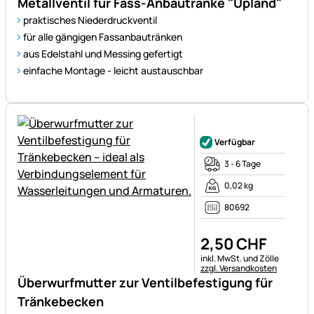
Metallventil für Fass-Anbautränke "Upland"
praktisches Niederdruckventil
für alle gängigen Fassanbautränken
aus Edelstahl und Messing gefertigt
einfache Montage - leicht austauschbar
Noch keine Bewertungen ab
Verfügbar
3 - 6 Tage
0,02 kg
80692
2
,
50
CHF
Steuerhinweis:
inkl. MwSt. und Zölle
zzgl. Versandkosten
Überwurfmutter zur Ventilbefestigung für
Tränkebecken