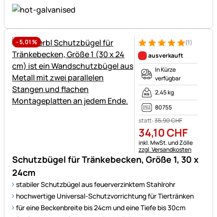
-
5,01
%
(1)
Bewertung: 5 von 5 (1 Bewert
1 Bewertung
ausverkauft
In Kürze
verfügbar
2,45 kg
80755
statt:
35
,
90
CHF
34
,
10
CHF
Steuerhinweis:
inkl. MwSt. und Zölle
zzgl. Versandkosten
Schutzbügel für Tränkebecken, Größe 1, 30 x
24cm
stabiler Schutzbügel aus feuerverzinktem Stahlrohr
hochwertige Universal-Schutzvorrichtung für Tiertränken
für eine Beckenbreite bis 24cm und eine Tiefe bis 30cm