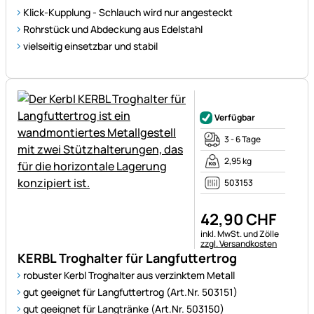
Klick-Kupplung - Schlauch wird nur angesteckt
Rohrstück und Abdeckung aus Edelstahl
vielseitig einsetzbar und stabil
Noch keine Bewertungen ab
Verfügbar
3 - 6 Tage
2,95 kg
503153
42
,
90
CHF
Steuerhinweis:
inkl. MwSt. und Zölle
zzgl. Versandkosten
KERBL Troghalter für Langfuttertrog
robuster Kerbl Troghalter aus verzinktem Metall
gut geeignet für Langfuttertrog (Art.Nr. 503151)
gut geeignet für Langtränke (Art.Nr. 503150)