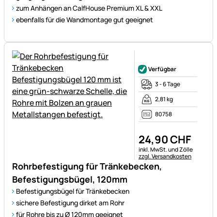
zum Anhängen an CalfHouse Premium XL & XXL
ebenfalls für die Wandmontage gut geeignet
Noch keine Bewertungen ab
Verfügbar
3 - 6 Tage
2,81 kg
80758
24
,
90
CHF
Steuerhinweis:
inkl. MwSt. und Zölle
zzgl. Versandkosten
Rohrbefestigung für Tränkebecken,
Befestigungsbügel, 120mm
Befestigungsbügel für Tränkebecken
sichere Befestigung dirket am Rohr
für Rohre bis zu Ø 120mm geeignet