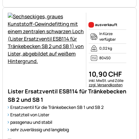
Noch keine Bewertungen ab
ausverkauft
In Kürze
verfügbar
0,02 kg
80450
10
,
90
CHF
Steuerhinweis:
inkl. MwSt. und Zölle
zzgl. Versandkosten
Lister Ersatzventil ESB114 für Tränkebecken
SB 2 und SB 1
Ersatzventil für die Tränkebecken SB 1 und SB 2
Ersatzteil von Lister
passgenau und stabil
sehr zuverlässig und langlebig