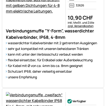
32626
10
,
90
CHF
Steuerhinweis:
inkl. MwSt. und Zölle
zzgl. Versandkosten
Verbindungsmuffe "Y-Form", wasserdichter
Kabelverbinder, IP68, 4-8mm
wasserdichter Kabelverbinder mit 2 getrennten Ausgängen
sehr gut kompatibel mit unseren beheizbaren Tränken
kann mit unter den Verbissschutz verbaut werden
flexibel einsetzbar, für Erdkabel oder Außenbeleuchtung
für Kabel mit Ø von ca. 4mm bis ca. 8mm geeignet
Schutzart IP68, daher vielseitig einsetzbar
unsere Empfehlung
Noch keine Bewertungen ab
Verfügbar