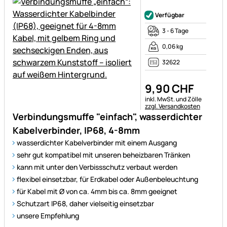
Noch keine Bewertungen ab
Verfügbar
3 - 6 Tage
0,06 kg
32622
9
,
90
CHF
Steuerhinweis:
inkl. MwSt. und Zölle
zzgl. Versandkosten
Verbindungsmuffe "einfach", wasserdichter
Kabelverbinder, IP68, 4-8mm
wasserdichter Kabelverbinder mit einem Ausgang
sehr gut kompatibel mit unseren beheizbaren Tränken
kann mit unter den Verbissschutz verbaut werden
flexibel einsetzbar, für Erdkabel oder Außenbeleuchtung
für Kabel mit Ø von ca. 4mm bis ca. 8mm geeignet
Schutzart IP68, daher vielseitig einsetzbar
unsere Empfehlung