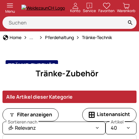
öffnen
Konto
Service
Favoriten
Warenkorb
Menu
Tierbedarf
Home
...
Pferdehaltung
Tränke-Technik
TRÄNKE-ZUBEHÖR
Tränke-Zubehör
Alle Artikel dieser Kategorie
Listenansicht
Filter anzeigen
Sortieren nach
Artikel
Relevanz
40