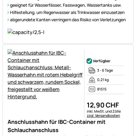
geeignet für Wasserfässer, Fasswagen, Wassertanks usw.
Hilfestellung, um Regenwasser als Trinkwasser einzusetzen
abgerundete Kanten verringern das Risiko von Verletzungen
Noch keine Bewertungen ab
Verfügbar
3 - 6 Tage
0,21 kg
81515
12
,
90
CHF
Steuerhinweis:
inkl. MwSt. und Zölle
zzgl. Versandkosten
Anschlusshahn für IBC-Container mit
Schlauchanschluss