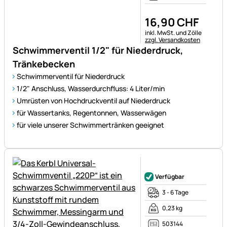
16
,
90
CHF
Steuerhinweis:
inkl. MwSt. und Zölle
zzgl. Versandkosten
Schwimmerventil 1/2" für Niederdruck,
Tränkebecken
Schwimmerventil für Niederdruck
1/2" Anschluss, Wasserdurchfluss: 4 Liter/min
Umrüsten von Hochdruckventil auf Niederdruck
für Wassertanks, Regentonnen, Wasserwägen
für viele unserer Schwimmertränken geeignet
Noch keine Bewertungen ab
Verfügbar
3 - 6 Tage
0,23 kg
503144