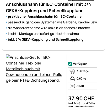
Anschlusshahn für IBC-Container mit 3/4
GEKA-Kupplung und Schnellkupplung
praktischer Anschlusshahn für IBC-Container
passend zu gängigen Systemen wie Gardena, Kärcher usw.
die Wasserentnahme wird um ein Vielfaches einfacher
leichte Montage und sofortige Inbetriebnahme
inkl. 3/4 GEKA-Kupplung und Schnellkupplung
Noch keine Bewertungen ab
Verfügbar
3 - 6 Tage
0,62 kg
81518
37
,
90
CHF
Steuerhinweis:
inkl. MwSt. und Zölle
zzgl. Versandkosten