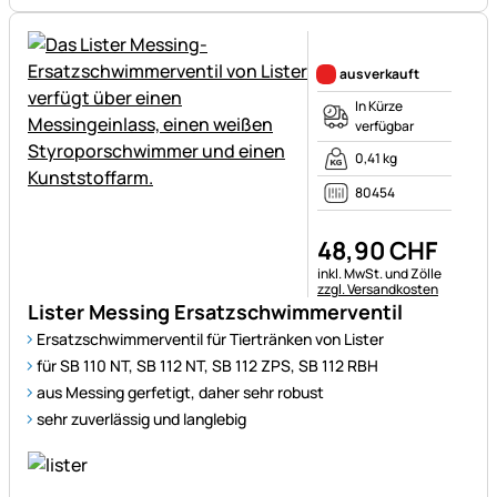
Noch keine Bewertungen ab
ausverkauft
In Kürze
verfügbar
0,41 kg
80454
48
,
90
CHF
Steuerhinweis:
inkl. MwSt. und Zölle
zzgl. Versandkosten
Lister Messing Ersatzschwimmerventil
Ersatzschwimmerventil für Tiertränken von Lister
für SB 110 NT, SB 112 NT, SB 112 ZPS, SB 112 RBH
aus Messing gerfetigt, daher sehr robust
sehr zuverlässig und langlebig