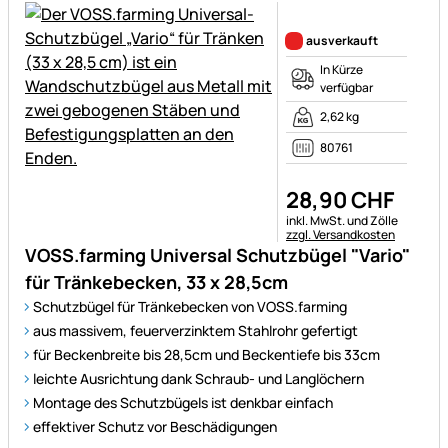
Noch keine Bewertungen ab
ausverkauft
In Kürze
verfügbar
2,62 kg
80761
28
,
90
CHF
Steuerhinweis:
inkl. MwSt. und Zölle
zzgl. Versandkosten
VOSS.farming Universal Schutzbügel "Vario"
für Tränkebecken, 33 x 28,5cm
Schutzbügel für Tränkebecken von VOSS.farming
aus massivem, feuerverzinktem Stahlrohr gefertigt
für Beckenbreite bis 28,5cm und Beckentiefe bis 33cm
leichte Ausrichtung dank Schraub- und Langlöchern
Montage des Schutzbügels ist denkbar einfach
effektiver Schutz vor Beschädigungen