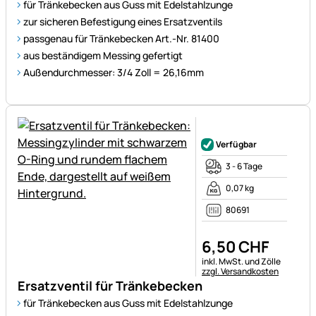
für Tränkebecken aus Guss mit Edelstahlzunge
zur sicheren Befestigung eines Ersatzventils
passgenau für Tränkebecken Art.-Nr. 81400
aus beständigem Messing gefertigt
Außendurchmesser: 3/4 Zoll = 26,16mm
Noch keine Bewertungen ab
Verfügbar
3 - 6 Tage
0,07 kg
80691
6
,
50
CHF
Steuerhinweis:
inkl. MwSt. und Zölle
zzgl. Versandkosten
Ersatzventil für Tränkebecken
für Tränkebecken aus Guss mit Edelstahlzunge