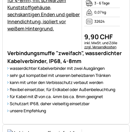
3 - 6 Tage
0,07 kg
32624
9
,
90
CHF
Steuerhinweis:
inkl. MwSt. und Zölle
zzgl. Versandkosten
Verbindungsmuffe "zweifach", wasserdichter
Kabelverbinder, IP68, 4-8mm
wasserdichter Kabelverbinder mit zwei Ausgängen
sehr gut kompatibel mit unseren beheizbaren Tränken
kann mit unter den Verbissschutz verbaut werden
flexibel einsetzbar, für Erdkabel oder Außenbeleuchtung
für Kabel mit Ø von ca. 4mm bis ca. 8mm geeignet
Schutzart IP68, daher vielseitig einsetzbar
unsere Empfehlung