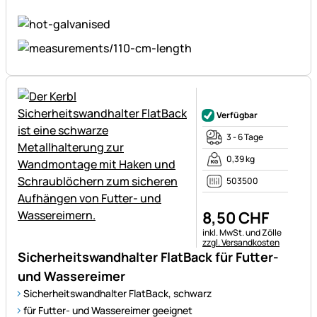
Noch keine Bewertungen ab
Verfügbar
3 - 6 Tage
0,39 kg
503500
8
,
50
CHF
Steuerhinweis:
inkl. MwSt. und Zölle
zzgl. Versandkosten
Sicherheitswandhalter FlatBack für Futter-
und Wassereimer
Sicherheitswandhalter FlatBack, schwarz
für Futter- und Wassereimer geeignet