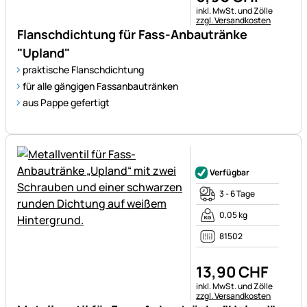
Steuerhinweis:
inkl. MwSt. und Zölle
zzgl. Versandkosten
Flanschdichtung für Fass-Anbautränke
"Upland"
praktische Flanschdichtung
für alle gängigen Fassanbautränken
aus Pappe gefertigt
Noch keine Bewertungen ab
Verfügbar
3 - 6 Tage
0,05 kg
81502
13
,
90
CHF
Steuerhinweis:
inkl. MwSt. und Zölle
zzgl. Versandkosten