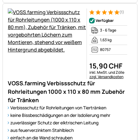
(1)
Bewertung: 5 von 5 (1 Bewert
1 Bewertung
Verfügbar
3 - 6 Tage
1,63 kg
80757
15
,
90
CHF
Steuerhinweis:
inkl. MwSt. und Zölle
zzgl. Versandkosten
VOSS.farming Verbissschutz für
Rohrleitungen 1000 x 110 x 80 mm Zubehör
für Tränken
Verbissschutz für Rohrleitungen von Tiertränken
keine Bissbeschädigungen an der Isdolierung mehr
zuverlässiger Schutz der elktrischen Leitung
aus feuerverzinktem Stahlblech
einfach an die Wand schrauben