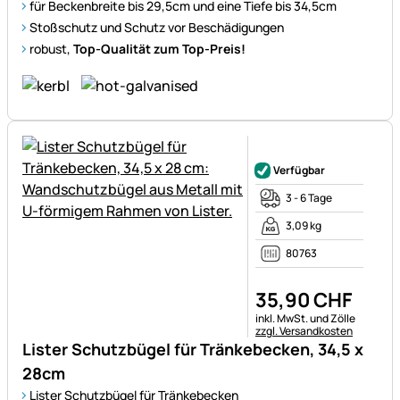
für Beckenbreite bis 29,5cm und eine Tiefe bis 34,5cm
Stoßschutz und Schutz vor Beschädigungen
robust,
Top-Qualität zum Top-Preis!
Noch keine Bewertungen ab
Verfügbar
3 - 6 Tage
3,09 kg
80763
35
,
90
CHF
Steuerhinweis:
inkl. MwSt. und Zölle
zzgl. Versandkosten
Lister Schutzbügel für Tränkebecken, 34,5 x
28cm
Lister Schutzbügel für Tränkebecken