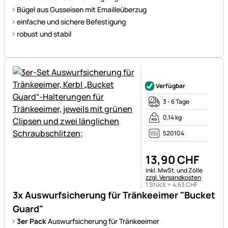
Bügel aus Gusseisen mit Emailleüberzug
einfache und sichere Befestigung
robust und stabil
Noch keine Bewertungen ab
Verfügbar
3 - 6 Tage
0,14 kg
520104
13
,
90
CHF
Steuerhinweis:
inkl. MwSt. und Zölle
zzgl. Versandkosten
1 Stück =
4
,
63
CHF
3x Auswurfsicherung für Tränkeeimer "Bucket
Guard"
3er Pack
Auswurfsicherung für Tränkeeimer