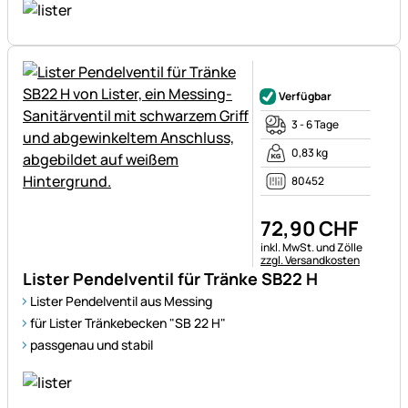
Noch keine Bewertungen ab
Verfügbar
3 - 6 Tage
0,83 kg
80452
72
,
90
CHF
Steuerhinweis:
inkl. MwSt. und Zölle
zzgl. Versandkosten
Lister Pendelventil für Tränke SB22 H
Lister Pendelventil aus Messing
für Lister Tränkebecken "SB 22 H"
passgenau und stabil