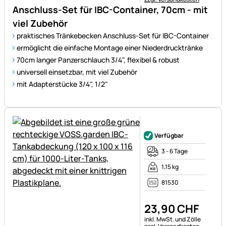
Anschluss-Set für IBC-Container, 70cm - mit
viel Zubehör
praktisches Tränkebecken Anschluss-Set für IBC-Container
ermöglicht die einfache Montage einer Niederdrucktränke
70cm langer Panzerschlauch 3/4", flexibel & robust
universell einsetzbar, mit viel Zubehör
mit Adapterstücke 3/4", 1/2"
Noch keine Bewertungen ab
Verfügbar
3 - 6 Tage
1,15 kg
81530
23
,
90
CHF
Steuerhinweis:
inkl. MwSt. und Zölle