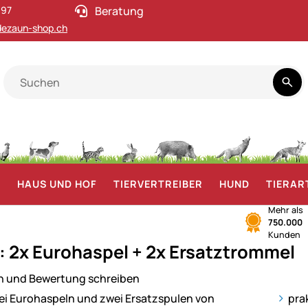
 97
Beratung
ezaun-shop.ch
F
HAUS UND HOF
TIERVERTREIBER
HUND
TIERAR
Mehr als
750.000
Kunden
: 2x Eurohaspel + 2x Ersatztrommel
n und Bewertung schreiben
ie
pra