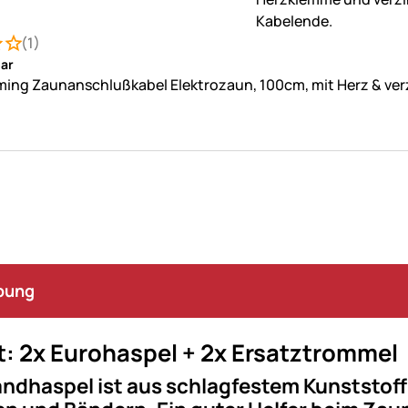
(1)
: 4 von 5 (1 Bewertungen)
ung
ar
ing Zaunanschlußkabel Elektrozaun, 100cm, mit Herz & ve
bung
: 2x Eurohaspel + 2x Ersatztrommel
ndhaspel ist aus schlagfestem Kunststoff