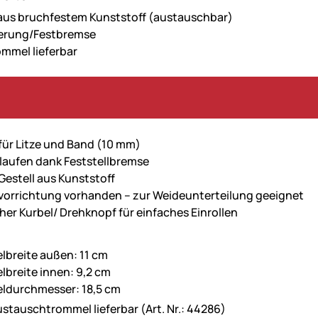
us bruchfestem Kunststoff (austauschbar)
ierung/Festbremse
mmel lieferbar
für Litze und Band (10 mm)
laufen dank Feststellbremse
Gestell aus Kunststoff
orrichtung vorhanden – zur Weideunterteilung geeignet
cher Kurbel/ Drehknopf für einfaches Einrollen
breite außen: 11 cm
breite innen: 9,2 cm
ldurchmesser: 18,5 cm
ustauschtrommel lieferbar (Art. Nr.: 44286)