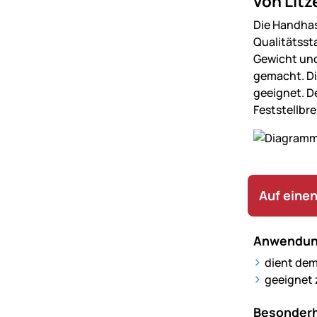
von Litz
Die Handhas
Qualitätsst
Gewicht und
gemacht. Di
geeignet. De
Feststellbr
Auf einen
Anwendun
dient dem
geeignet
Besonderh