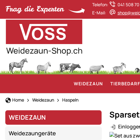
Telefon:
041 508 70
E-Mail:
shop@weid
WEIDEZAUN
TIERBEDAR
Home
Weidezaun
Haspeln
Sparset
WEIDEZAUN
Einlogge
Weidezaungeräte
Produktgaler