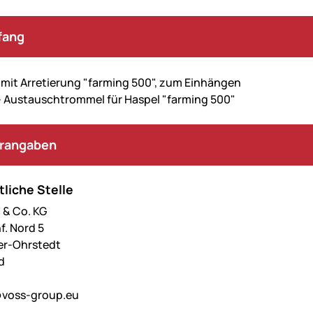
fang
 mit Arretierung "farming 500", zum Einhängen
- Austauschtrommel für Haspel "farming 500"
erangaben
liche Stelle
& Co. KG
f. Nord 5
er-Ohrstedt
d
voss-group.eu