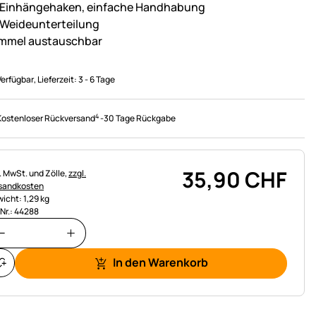
 Einhängehaken, einfache Handhabung
 Weideunterteilung
mmel austauschbar
Verfügbar
, Lieferzeit:
3 - 6 Tage
4
Kostenloser Rückversand
-
30 Tage Rückgabe
35
,
90
CHF
uerhinweis:
l. MwSt. und Zölle,
zzgl.
sandkosten
icht: 1,29 kg
.Nr.: 44288
In den Warenkorb