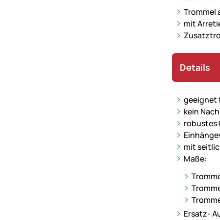
Trommel a
mit Arret
Zusatztro
Details
geeignet 
kein Nach
robustes 
Einhängev
mit seitli
Maße:
Trommel
Trommel
Tromme
Ersatz- A