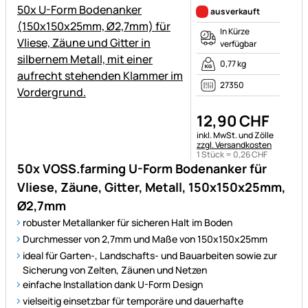
ausverkauft
In Kürze
verfügbar
0,77 kg
27350
12
,
90
CHF
Steuerhinweis:
inkl. MwSt. und Zölle
zzgl. Versandkosten
1 Stück =
0
,
26
CHF
50x VOSS.farming U-Form Bodenanker für
Vliese, Zäune, Gitter, Metall, 150x150x25mm,
Ø2,7mm
robuster Metallanker für sicheren Halt im Boden
Durchmesser von 2,7mm und Maße von 150x150x25mm
ideal für Garten-, Landschafts- und Bauarbeiten sowie zur
Sicherung von Zelten, Zäunen und Netzen
einfache Installation dank U-Form Design
vielseitig einsetzbar für temporäre und dauerhafte