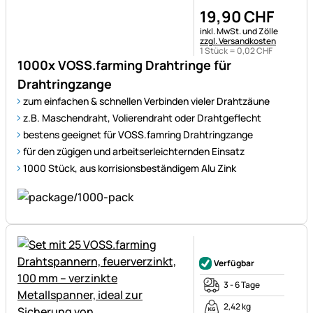
19
,
90
CHF
Steuerhinweis:
inkl. MwSt. und Zölle
zzgl. Versandkosten
1 Stück =
0
,
02
CHF
1000x VOSS.farming Drahtringe für
Drahtringzange
zum einfachen & schnellen Verbinden vieler Drahtzäune
z.B. Maschendraht, Volierendraht oder Drahtgeflecht
bestens geeignet für VOSS.famring Drahtringzange
für den zügigen und arbeitserleichternden Einsatz
1000 Stück, aus korrisionsbeständigem Alu Zink
Noch keine Bewertungen ab
Verfügbar
3 - 6 Tage
2,42 kg