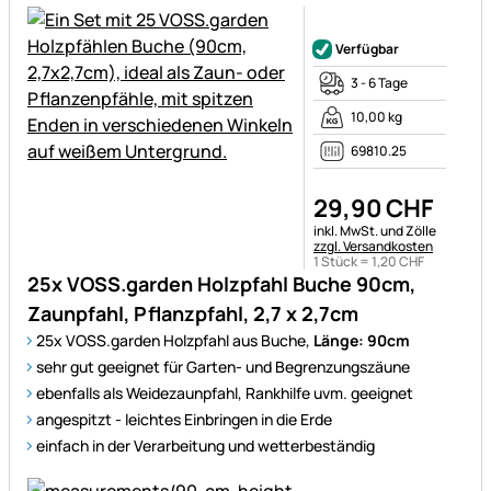
Noch keine Bewertungen ab
Verfügbar
3 - 6 Tage
10,00 kg
69810.25
29
,
90
CHF
Steuerhinweis:
inkl. MwSt. und Zölle
zzgl. Versandkosten
1 Stück =
1
,
20
CHF
25x VOSS.garden Holzpfahl Buche 90cm,
Zaunpfahl, Pflanzpfahl, 2,7 x 2,7cm
25x VOSS.garden Holzpfahl aus Buche,
Länge: 90cm
sehr gut geeignet für Garten- und Begrenzungszäune
ebenfalls als Weidezaunpfahl, Rankhilfe uvm. geeignet
angespitzt - leichtes Einbringen in die Erde
einfach in der Verarbeitung und wetterbeständig