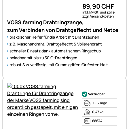
89
,
90
CHF
Steuerhinweis:
inkl. MwSt. und Zölle
zzgl. Versandkosten
VOSS.farming Drahtringzange,
zum Verbinden von Drahtgeflecht und Netze
praktischer Helfer für die Arbeit mit Drahtzäunen
z.B. Maschendraht, Drahtgeflecht & Volierendraht
schneller Einsatz dank automatischem Ringschub
beladbar mit bis zu 50 C-Drahtringen
robust & zuverlässig, mit Gummigriffen für festen Halt
Noch keine Bewertungen ab
Verfügbar
3 - 6 Tage
0,47 kg
68634