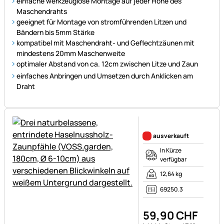
einfache werkzeuglose Montage auf jeder Höhe des
Maschendrahts
geeignet für Montage von stromführenden Litzen und
Bändern bis 5mm Stärke
kompatibel mit Maschendraht- und Geflechtzäunen mit
mindestens 20mm Maschenweite
optimaler Abstand von ca. 12cm zwischen Litze und Zaun
einfaches Anbringen und Umsetzen durch Anklicken am
Draht
Noch keine Bewertungen ab
ausverkauft
In Kürze
verfügbar
12,64 kg
69250.3
59
,
90
CHF