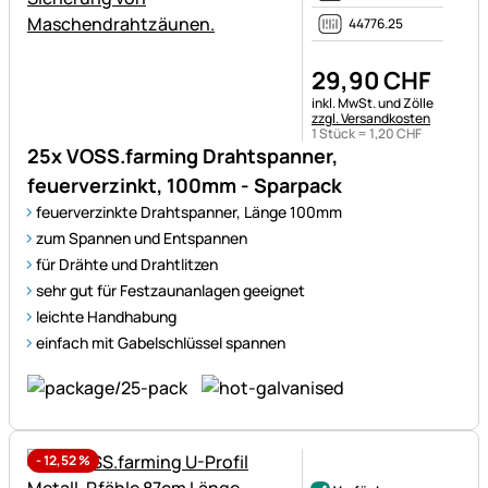
44776.25
29
,
90
CHF
Steuerhinweis:
inkl. MwSt. und Zölle
zzgl. Versandkosten
1 Stück =
1
,
20
CHF
25x VOSS.farming Drahtspanner,
feuerverzinkt, 100mm - Sparpack
feuerverzinkte Drahtspanner, Länge 100mm
zum Spannen und Entspannen
für Drähte und Drahtlitzen
sehr gut für Festzaunanlagen geeignet
leichte Handhabung
einfach mit Gabelschlüssel spannen
-
12,52
%
Noch keine Bewertungen ab