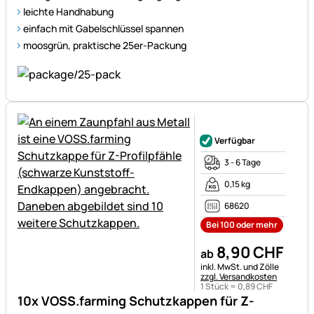
leichte Handhabung
einfach mit Gabelschlüssel spannen
moosgrün, praktische 25er-Packung
Noch keine Bewertungen ab
Verfügbar
3 - 6 Tage
0,15 kg
68620
Bei 100 oder mehr
8
,
90
CHF
ab
Steuerhinweis:
inkl. MwSt. und Zölle
zzgl. Versandkosten
1 Stück =
0
,
89
CHF
10x VOSS.farming Schutzkappen für Z-