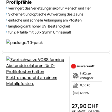
Profilpfähle
verringert das Verletzungsrisiko für Mensch und Tier
Sicherheit und optische Aufwertung des Zauns
einfache und schnelle Anbringung am Pfosten
langlebig dank hoher UV-Beständigkeit
für Z-Pfähle mit 50 x 25mm Umrissmaß
Noch keine Bewertungen ab
ausverkauft
In Kürze
verfügbar
0,50 kg
68625
27
,
90
CHF
Steuerhinweis:
inkl. MwSt. und Zölle