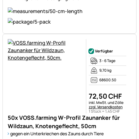
Noch keine Bewertungen ab
Verfügbar
3 - 6 Tage
9,70 kg
68600.50
72
,
50
CHF
Steuerhinweis:
inkl. MwSt. und Zölle
zzgl. Versandkosten
1 Stück =
1
,
45
CHF
50x VOSS.farming W-Profil Zaunanker für
Wildzaun, Knotengeflecht, 50cm
gegen ein Unterkriechen des Zauns durch Tiere