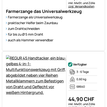
Steuerhinweis:
inkl. MwSt. und Zölle
zzgl. Versandkosten
Farmerzange das Universalwerkzeug
Farmerzange als Universalwerkzeug
praktischer Helfer beim Zaunbau
zum Drahtschneiden
für bis zu Ø 5 mm Draht
auch als Hammer verwendbar
Noch keine Bewertungen ab
Verfügbar
3 - 6 Tage
0,60 kg
68640
44
,
90
CHF
Steuerhinweis:
inkl. MwSt. und Zölle