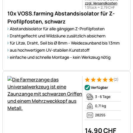
zzgl. Versandkosten
1 Stück =
2
,
79
CHF
10x VOSS.farming Abstandsisolator für Z-
Profilpfosten, schwarz
Abstandsisolator für alle gängigen Z-Profilpfosten
Drahtgeflecht und Wildzäune zusätzlich absichern
für Litze, Draht, Seil bis Ø 8mm - Weidezaunband bis 13mm
aus hochwertigem UV-stabilen Kunststoff
einfache und schnelle Montage - kein Werkzeug nötig
(2)
Bewertung: 5 von 5 (2 Bewer
2 Bewertungen
Verfügbar
3 - 6 Tage
0,71 kg
28255
14
,
90
CHF