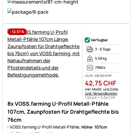
-
12,57
%
Noch keine Bewertungen ab
Verfügbar
3 - 6 Tage
5,58 kg
79904
statt:
48
,
90
CHF
42
,
75
CHF
Steuerhinweis:
inkl. MwSt. und Zölle
zzgl. Versandkosten
1 Stück =
5
,
34
CHF
8x VOSS.farming U-Profil Metall-Pfähle
107cm, Zaunpfosten für Drahtgeflechte bis
76cm
VOSS.farming U-Profil Metall-Pfähle,
Höhe: 107cm