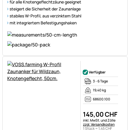
für alle Knotengeflechtzäune geeignet
steigert die Sicherheit der Zaunanlage
stabiles W-Profil, aus verzinktem Stahl
mit integriertem Befestigungshaken
Noch keine Bewertungen ab
Verfügbar
3 - 6 Tage
19,40 kg
68600.100
145
,
00
CHF
Steuerhinweis:
inkl. MwSt. und Zölle
zzgl. Versandkosten
1 Stück =
1
,
45
CHF