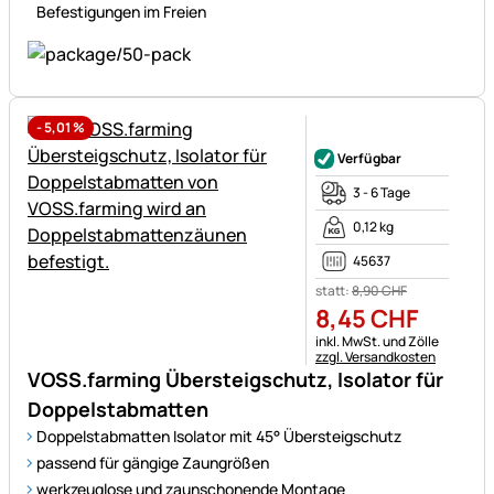
Befestigungen im Freien
-
5,01
%
Noch keine Bewertungen ab
Verfügbar
3 - 6 Tage
0,12 kg
45637
statt:
8
,
90
CHF
8
,
45
CHF
Steuerhinweis:
inkl. MwSt. und Zölle
zzgl. Versandkosten
VOSS.farming Übersteigschutz, Isolator für
Doppelstabmatten
Doppelstabmatten Isolator mit 45° Übersteigschutz
passend für gängige Zaungrößen
werkzeuglose und zaunschonende Montage