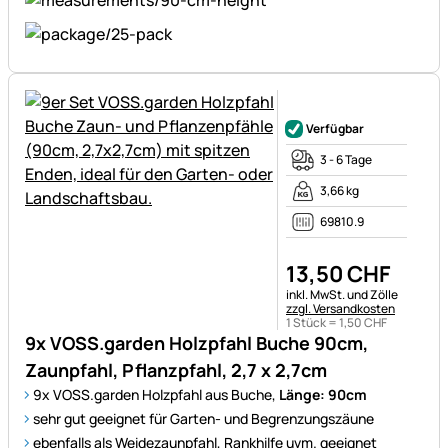
Noch keine Bewertungen ab
Verfügbar
3 - 6 Tage
3,66 kg
69810.9
13
,
50
CHF
Steuerhinweis:
inkl. MwSt. und Zölle
zzgl. Versandkosten
1 Stück =
1
,
50
CHF
9x VOSS.garden Holzpfahl Buche 90cm,
Zaunpfahl, Pflanzpfahl, 2,7 x 2,7cm
9x VOSS.garden Holzpfahl aus Buche,
Länge: 90cm
sehr gut geeignet für Garten- und Begrenzungszäune
ebenfalls als Weidezaunpfahl, Rankhilfe uvm. geeignet