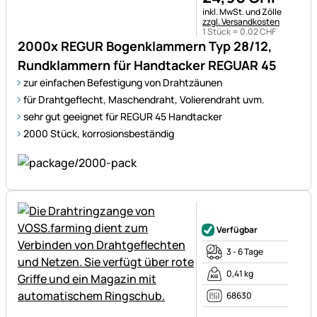
Steuerhinweis:
inkl. MwSt. und Zölle
zzgl. Versandkosten
1 Stück =
0
,
02
CHF
2000x REGUR Bogenklammern Typ 28/12,
Rundklammern für Handtacker REGUAR 45
zur einfachen Befestigung von Drahtzäunen
für Drahtgeflecht, Maschendraht, Volierendraht uvm.
sehr gut geeignet für REGUR 45 Handtacker
2000 Stück, korrosionsbeständig
Noch keine Bewertungen ab
Verfügbar
3 - 6 Tage
0,41 kg
68630