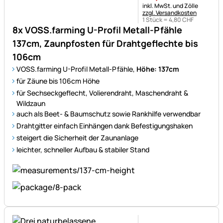
Steuerhinweis:
inkl. MwSt. und Zölle
zzgl. Versandkosten
1 Stück =
4
,
80
CHF
8x VOSS.farming U-Profil Metall-Pfähle
137cm, Zaunpfosten für Drahtgeflechte bis
106cm
VOSS.farming U-Profil Metall-Pfähle,
Höhe: 137cm
für Zäune bis 106cm Höhe
für Sechseckgeflecht, Volierendraht, Maschendraht &
Wildzaun
auch als Beet- & Baumschutz sowie Rankhilfe verwendbar
Drahtgitter einfach Einhängen dank Befestigungshaken
steigert die Sicherheit der Zaunanlage
leichter, schneller Aufbau & stabiler Stand