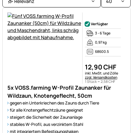
gestaltet
Relevanz
40
für
das
Noch keine Bewertungen ab
Wohl
Verfügbar
Ihrer
3 - 6 Tage
Lieblinge.
0,97 kg
68600.5
12
,
90
CHF
Steuerhinweis:
inkl. MwSt. und Zölle
zzgl. Versandkosten
1 Stück =
2
,
58
CHF
5x VOSS.farming W-Profil Zaunanker für
Wildzaun, Knotengeflecht, 50cm
gegen ein Unterkriechen des Zauns durch Tiere
für alle Knotengeflechtzäune geeignet
steigert die Sicherheit der Zaunanlage
stabiles W-Profil, aus verzinktem Stahl
mit integriertem Befestigungshaken