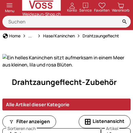
öffnen
Konto
Service
Favoriten
Warenkorb
Menu
Tierart
Home
...
Hase/Kaninchen
Drahtzaungeflecht
Unser
Drahtzaungeflecht-Zubehör
Sortiment
für
Hasen
Alle Artikel dieser Kategorie
&
Kaninchen
-
Listenansicht
Filter anzeigen
liebevoll
Sortieren nach
Artikel