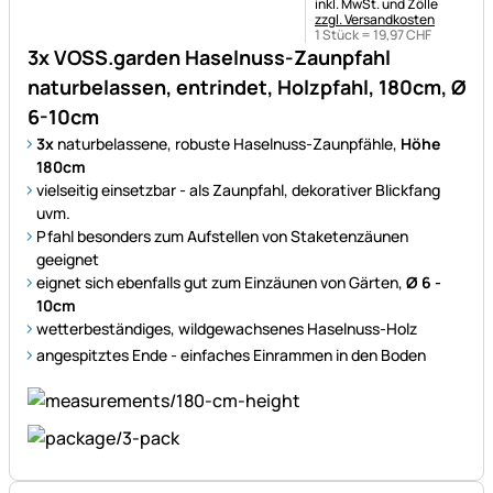
Steuerhinweis:
inkl. MwSt. und Zölle
zzgl. Versandkosten
1 Stück =
19
,
97
CHF
3x VOSS.garden Haselnuss-Zaunpfahl
naturbelassen, entrindet, Holzpfahl, 180cm, Ø
6-10cm
3x
naturbelassene, robuste Haselnuss-Zaunpfähle,
Höhe
180cm
vielseitig einsetzbar - als Zaunpfahl, dekorativer Blickfang
uvm.
Pfahl besonders zum Aufstellen von Staketenzäunen
geeignet
eignet sich ebenfalls gut zum Einzäunen von Gärten,
Ø 6 -
10cm
wetterbeständiges, wildgewachsenes Haselnuss-Holz
angespitztes Ende - einfaches Einrammen in den Boden