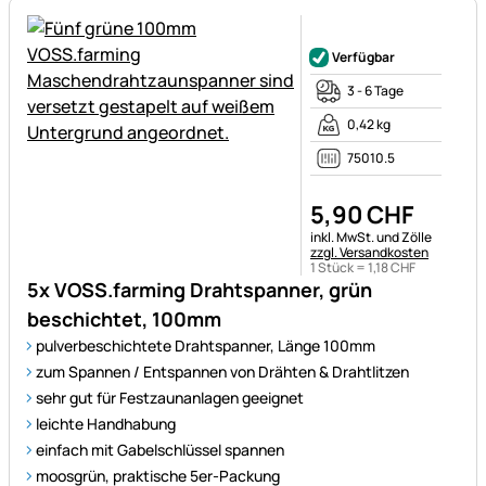
Noch keine Bewertungen ab
Verfügbar
3 - 6 Tage
0,42 kg
75010.5
5
,
90
CHF
Steuerhinweis:
inkl. MwSt. und Zölle
zzgl. Versandkosten
1 Stück =
1
,
18
CHF
5x VOSS.farming Drahtspanner, grün
beschichtet, 100mm
pulverbeschichtete Drahtspanner, Länge 100mm
zum Spannen / Entspannen von Drähten & Drahtlitzen
sehr gut für Festzaunanlagen geeignet
leichte Handhabung
einfach mit Gabelschlüssel spannen
moosgrün, praktische 5er-Packung