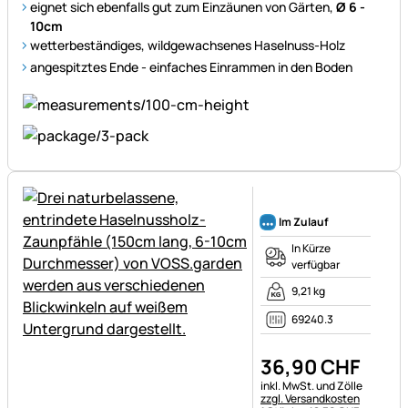
eignet sich ebenfalls gut zum Einzäunen von Gärten,
Ø 6 -
10cm
wetterbeständiges, wildgewachsenes Haselnuss-Holz
angespitztes Ende - einfaches Einrammen in den Boden
Noch keine Bewertungen ab
Im Zulauf
In Kürze
verfügbar
9,21 kg
69240.3
36
,
90
CHF
Steuerhinweis:
inkl. MwSt. und Zölle
zzgl. Versandkosten