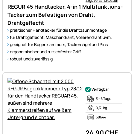
zzgl. Versandkosten
REGUR 45 Handtacker, 4-in 1 Multifunktions-
Tacker zum Befestigen von Draht,
Drahtgeflecht
praktischer Handtacker für die Drahtzaunmontage
für Drahtgeflecht, Maschendraht, Volierendraht uvm.
geeignet für Bogenklammern, Tackernägel und Pins
ergonomischer und rutschfester Griff
robust und zuverlässig
Noch keine Bewertungen ab
Verfügbar
3 - 6 Tage
0,31 kg
68644
24
,
90
CHF