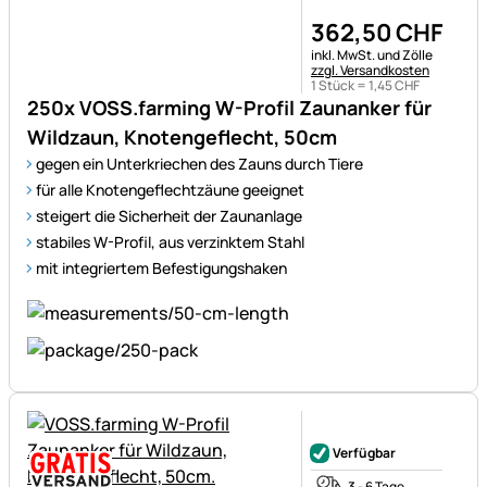
362
,
50
CHF
Steuerhinweis:
inkl. MwSt. und Zölle
zzgl. Versandkosten
1 Stück =
1
,
45
CHF
250x VOSS.farming W-Profil Zaunanker für
Wildzaun, Knotengeflecht, 50cm
gegen ein Unterkriechen des Zauns durch Tiere
für alle Knotengeflechtzäune geeignet
steigert die Sicherheit der Zaunanlage
stabiles W-Profil, aus verzinktem Stahl
mit integriertem Befestigungshaken
Noch keine Bewertungen ab
Verfügbar
3 - 6 Tage