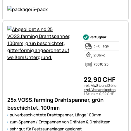
Noch keine Bewertungen ab
Verfügbar
3 - 6 Tage
2,06 kg
75010.25
22
,
90
CHF
Steuerhinweis:
inkl. MwSt. und Zölle
zzgl. Versandkosten
1 Stück =
0
,
92
CHF
25x VOSS.farming Drahtspanner, grün
beschichtet, 100mm
pulverbeschichtete Drahtspanner, Länge 100mm
zum Spannen / Entspannen von Drähten & Drahtlitzen
sehr gut für Festzaunanlagen geeignet