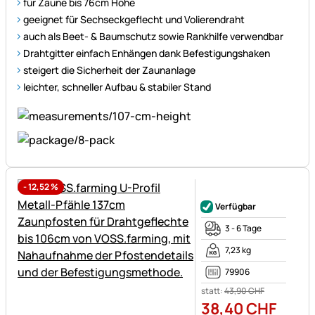
für Zäune bis 76cm Höhe
geeignet für Sechseckgeflecht und Volierendraht
auch als Beet- & Baumschutz sowie Rankhilfe verwendbar
Drahtgitter einfach Enhängen dank Befestigungshaken
steigert die Sicherheit der Zaunanlage
leichter, schneller Aufbau & stabiler Stand
-
12,52
%
Noch keine Bewertungen ab
Verfügbar
3 - 6 Tage
7,23 kg
79906
statt:
43
,
90
CHF
38
,
40
CHF