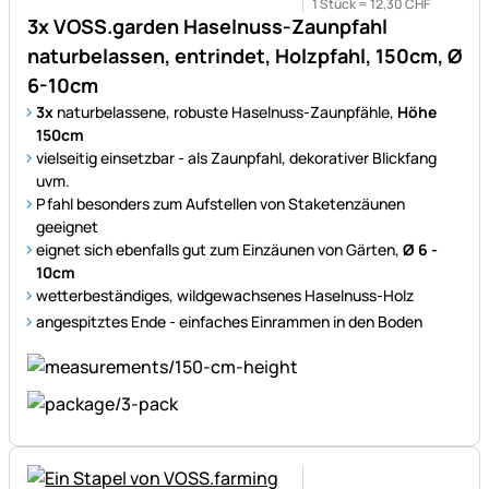
1 Stück =
12
,
30
CHF
3x VOSS.garden Haselnuss-Zaunpfahl
naturbelassen, entrindet, Holzpfahl, 150cm, Ø
6-10cm
3x
naturbelassene, robuste Haselnuss-Zaunpfähle,
Höhe
150cm
vielseitig einsetzbar - als Zaunpfahl, dekorativer Blickfang
uvm.
Pfahl besonders zum Aufstellen von Staketenzäunen
geeignet
eignet sich ebenfalls gut zum Einzäunen von Gärten,
Ø 6 -
10cm
wetterbeständiges, wildgewachsenes Haselnuss-Holz
angespitztes Ende - einfaches Einrammen in den Boden
Noch keine Bewertungen ab