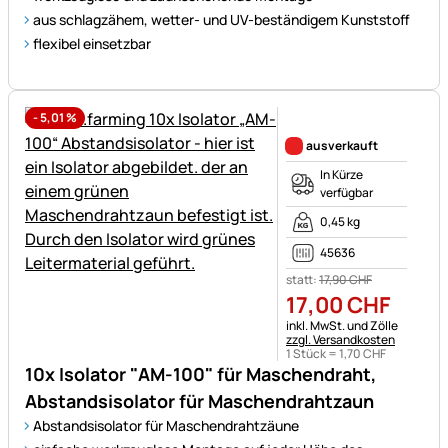
aus schlagzähem, wetter- und UV-beständigem Kunststoff
flexibel einsetzbar
-
5,01
%
Noch keine Bewertungen ab
ausverkauft
In Kürze
verfügbar
0,45 kg
45636
statt:
17
,
90
CHF
17
,
00
CHF
Steuerhinweis:
inkl. MwSt. und Zölle
zzgl. Versandkosten
1 Stück =
1
,
70
CHF
10x Isolator "AM-100" für Maschendraht,
Abstandsisolator für Maschendrahtzaun
Abstandsisolator für Maschendrahtzäune