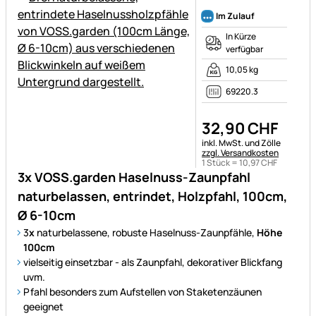
Noch keine Bewertungen ab
Im Zulauf
In Kürze
verfügbar
10,05 kg
69220.3
32
,
90
CHF
Steuerhinweis:
inkl. MwSt. und Zölle
zzgl. Versandkosten
1 Stück =
10
,
97
CHF
3x VOSS.garden Haselnuss-Zaunpfahl
naturbelassen, entrindet, Holzpfahl, 100cm,
Ø 6-10cm
3
x
naturbelassene, robuste Haselnuss-Zaunpfähle,
Höhe
100cm
vielseitig einsetzbar - als Zaunpfahl, dekorativer Blickfang
uvm.
Pfahl besonders zum Aufstellen von Staketenzäunen
geeignet