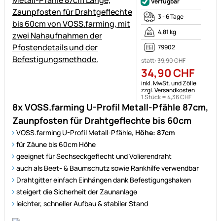
Verfügbar
3 - 6 Tage
4,81 kg
79902
statt:
39
,
90
CHF
34
,
90
CHF
Steuerhinweis:
inkl. MwSt. und Zölle
zzgl. Versandkosten
1 Stück =
4
,
36
CHF
8x VOSS.farming U-Profil Metall-Pfähle 87cm,
Zaunpfosten für Drahtgeflechte bis 60cm
VOSS.farming U-Profil Metall-Pfähle,
Höhe: 87cm
für Zäune bis 60cm Höhe
geeignet für Sechseckgeflecht und Volierendraht
auch als Beet- & Baumschutz sowie Rankhilfe verwendbar
Drahtgitter einfach Einhängen dank Befestigungshaken
steigert die Sicherheit der Zaunanlage
leichter, schneller Aufbau & stabiler Stand