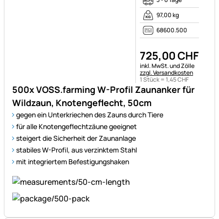
97,00 kg
68600.500
725
,
00
CHF
Steuerhinweis:
inkl. MwSt. und Zölle
zzgl. Versandkosten
1 Stück =
1
,
45
CHF
500x VOSS.farming W-Profil Zaunanker für
Wildzaun, Knotengeflecht, 50cm
gegen ein Unterkriechen des Zauns durch Tiere
für alle Knotengeflechtzäune geeignet
steigert die Sicherheit der Zaunanlage
stabiles W-Profil, aus verzinktem Stahl
mit integriertem Befestigungshaken