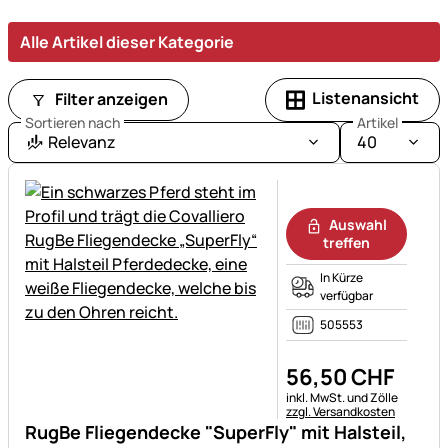
ausgestattet
für
Alle Artikel dieser Kategorie
jede
Jahreszeit
und
Listenansicht
Filter anzeigen
Wetterlage.
Sortieren nach
Artikel
Relevanz
40
Noch keine Bewertungen ab
Auswahl
treffen
In Kürze
verfügbar
505553
56
,
50
CHF
Steuerhinweis:
inkl. MwSt. und Zölle
zzgl. Versandkosten
RugBe Fliegendecke "SuperFly" mit Halsteil,