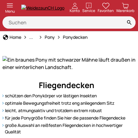
öffnen
Konto
Service
Favoriten
Warenkorb
Menu
Tierart
Home
...
Pony
Ponydecken
Entdecken
Fliegendecken
Sie
unser
schützen den Ponykörper vor lästigen Insekten
Sortiment
optimale Bewegungsfreiheit trotz eng anliegendem Sitz
für
leicht, atmungsaktiv und trotzdem extrem robust
Ponys
für jede Ponygröße finden Sie hier die passende Fliegendecke
–
große Auswahl an reißfesten Fliegendecken in hochwertiger
bestens
Qualität