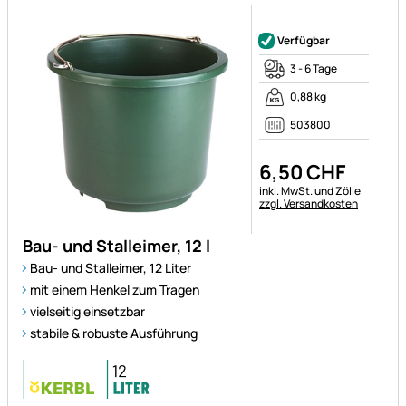
Noch keine Bewertungen ab
Verfügbar
3 - 6 Tage
0,88 kg
503800
6
,
50
CHF
Steuerhinweis:
inkl. MwSt. und Zölle
zzgl. Versandkosten
Bau- und Stalleimer, 12 l
Bau- und Stalleimer, 12 Liter
mit einem Henkel zum Tragen
vielseitig einsetzbar
stabile & robuste Ausführung