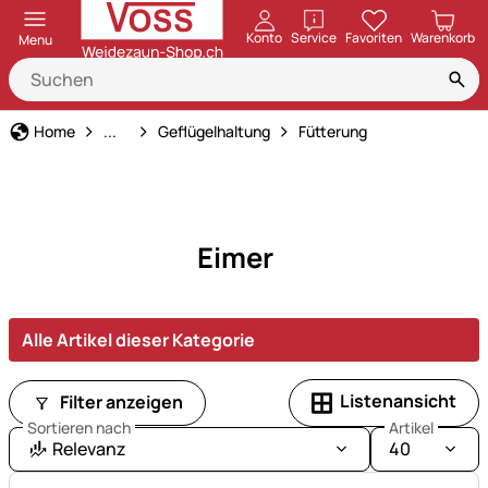
öffnen
Konto
Service
Favoriten
Warenkorb
Menu
Tierbedarf
Home
...
Geflügelhaltung
Fütterung
Eimer
Alle Artikel dieser Kategorie
Listenansicht
Filter anzeigen
Sortieren nach
Artikel
Relevanz
40