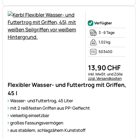
Noch keine Bewertungen ab
Verfügbar
3 - 6 Tage
1,02 kg
503400
13
,
90
CHF
Steuerhinweis:
inkl. MwSt. und Zölle
zzgl. Versandkosten
Flexibler Wasser- und Futtertrog mit Griffen,
45 l
Wasser- und Futtertrog, 45 Liter
mit 2 reißfesten Griffen aus PP-Geflecht
vielseitig einsetzbar
großes Fassungsvermögen
aus stabilem, schlagzähem Kunststoff