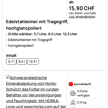
ab
15
,
90
CHF
Steuerhinweis:
inkl. MwSt. und Zölle
zzgl. Versandkosten
Edelstahleimer mit Tragegriff,
hochglanzpoliert
Größe wählbar: 5,7 Liter, 8,5 Liter, 12,3 Liter
Edelstahleimer mit Tragegriff
hochglanzpoliert
Inhalt
5,7 l
8,5 l
12,3 l
Noch keine Bewertungen ab
ausverkauft
In Kürze
verfügbar
0,10 kg