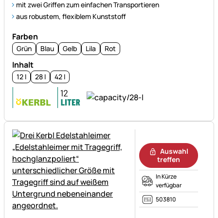
mit zwei Griffen zum einfachen Transportieren
aus robustem, flexiblem Kunststoff
Farben
Grün
Blau
Gelb
Lila
Rot
Inhalt
12 l
28 l
42 l
Noch keine Bewertungen ab
Auswahl
treffen
In Kürze
verfügbar
503810