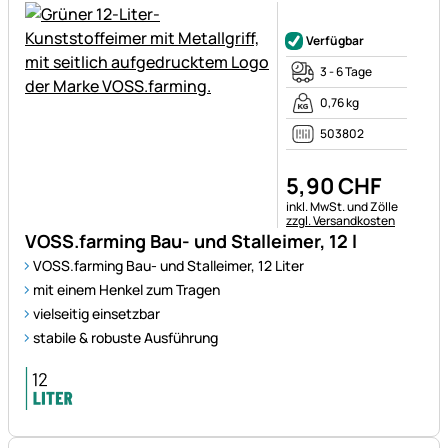
Noch keine Bewertungen ab
Verfügbar
3 - 6 Tage
0,76 kg
503802
5
,
90
CHF
Steuerhinweis:
inkl. MwSt. und Zölle
zzgl. Versandkosten
VOSS.farming Bau- und Stalleimer, 12 l
VOSS.farming Bau- und Stalleimer, 12 Liter
mit einem Henkel zum Tragen
vielseitig einsetzbar
stabile & robuste Ausführung