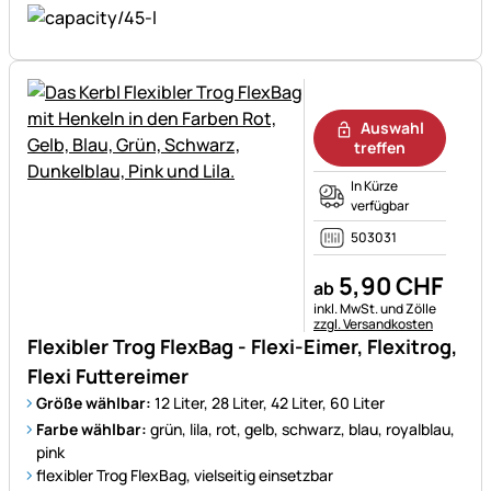
Noch keine Bewertungen ab
Auswahl
treffen
In Kürze
verfügbar
503031
5
,
90
CHF
ab
Steuerhinweis:
inkl. MwSt. und Zölle
zzgl. Versandkosten
Flexibler Trog FlexBag - Flexi-Eimer, Flexitrog,
Flexi Futtereimer
Größe wählbar:
12 Liter, 28 Liter, 42 Liter, 60 Liter
Farbe wählbar:
grün, lila, rot, gelb, schwarz, blau, royalblau,
pink
flexibler Trog FlexBag, vielseitig einsetzbar