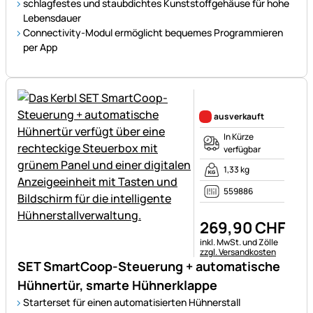
schlagfestes und staubdichtes Kunststoffgehäuse für hohe
Lebensdauer
Connectivity-Modul ermöglicht bequemes Programmieren
per App
Noch keine Bewertungen ab
ausverkauft
In Kürze
verfügbar
1,33 kg
559886
269
,
90
CHF
Steuerhinweis:
inkl. MwSt. und Zölle
zzgl. Versandkosten
SET SmartCoop-Steuerung + automatische
Hühnertür, smarte Hühnerklappe
Starterset für einen automatisierten Hühnerstall