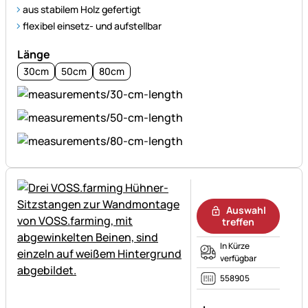
aus stabilem Holz gefertigt
flexibel einsetz- und aufstellbar
Länge
30cm
50cm
80cm
Noch keine Bewertungen ab
Auswahl
treffen
In Kürze
verfügbar
558905