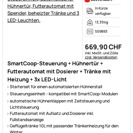
In Kürze
verfügbar
13,39 kg
559893
669
,
90
CHF
Steuerhinweis:
inkl. MwSt. und Zölle
zzgl. Versandkosten
SmartCoop-Steuerung + Hühnertür +
Futterautomat mit Dosierer + Tränke mit
Heizung + 3x LED-Licht
Starterset für einen automatisierten Hühnerstall
Steuerungseinheit - kompatibel mit SmartCoop-Modulen
automatische Hühnerklappen mit Zeitsteuerung und
Lichtsteuerung
Futterautomat mit Aufsatz und Dosierer inkl.
Füllstandsanzeige
Geflügeltränke 10L mit passender Tränkenheizung für den
Winter