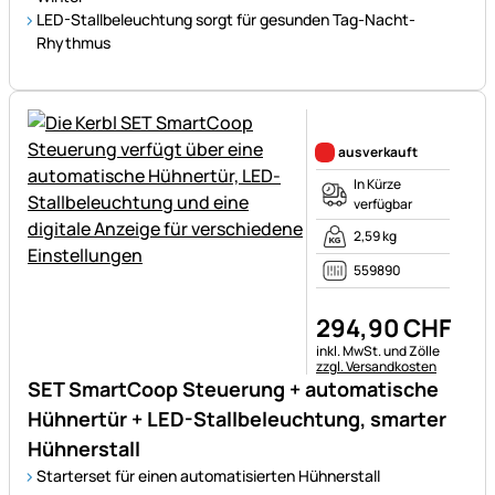
LED-Stallbeleuchtung sorgt für gesunden Tag-Nacht-
Rhythmus
Noch keine Bewertungen ab
ausverkauft
In Kürze
verfügbar
2,59 kg
559890
294
,
90
CHF
Steuerhinweis:
inkl. MwSt. und Zölle
zzgl. Versandkosten
SET SmartCoop Steuerung + automatische
Hühnertür + LED-Stallbeleuchtung, smarter
Hühnerstall
Starterset für einen automatisierten Hühnerstall