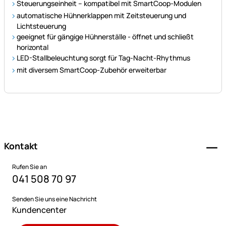
Steuerungseinheit – kompatibel mit SmartCoop-Modulen
automatische Hühnerklappen mit Zeitsteuerung und
Lichtsteuerung
geeignet für gängige Hühnerställe - öffnet und schließt
horizontal
LED-Stallbeleuchtung sorgt für Tag-Nacht-Rhythmus
mit diversem SmartCoop-Zubehör erweiterbar
Fußzeile
Kontakt
Rufen Sie an
041 508 70 97
Senden Sie uns eine Nachricht
Kundencenter