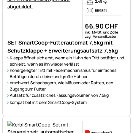
2,49 kg
559891
66
,
90
CHF
Steuerhinweis:
inkl. MwSt. und Zölle
zzgl. Versandkosten
SET SmartCoop-Futterautomat 7,5kg mit
Schutzklappe + Erweiterungsaufsatz 7,5kg
Klappe öffnet sich erst, wenn ein Huhn den Tritt betätigt und
schließt, wenn es ihn wieder verlässt
höhergelegter Tritt mit Federmechanismus für einfaches
Betätigen durch kleine und große Hühner
erschwert Schadnagern, wie Mäusen oder Ratten, den
Zugang zum Futter
Aufsatz für zusätzliches Fassungsvolumen von 7,5kg
kompatibel mit dem SmartCoop-System
Noch keine Bewertungen ab
ausverkauft