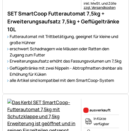
Steuerhinweis:
inkl. MwSt. und Zölle
zzgl. Versandkosten
SET SmartCoop Futterautomat 7,5kg +
Erweiterungsaufsatz 7,5kg + Geflügeltränke
10L
Futterautomat mit Trittbetätigung, geeignet für kleine und
große Hühner
erschwert Schadnagern wie Mäusen oder Ratten den
Zugang zum Futter
Erweiterungsaufsatz erhöht das Fassungsvolumen um 7,5kg
Geflügeltränke mit zwei Nippeln - Abtropfmatten drehbar als
Erhöhung für Küken
alle Artikel sind kompatibel mit dem SmartCoop-System
Noch keine Bewertungen ab
ausverkauft
In Kürze
verfügbar