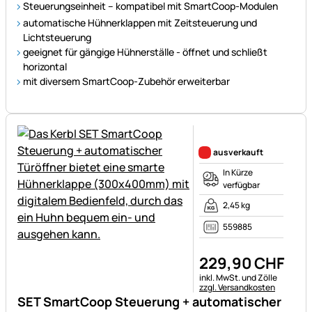
Steuerungseinheit – kompatibel mit SmartCoop-Modulen
automatische Hühnerklappen mit Zeitsteuerung und
Lichtsteuerung
geeignet für gängige Hühnerställe - öffnet und schließt
horizontal
mit diversem SmartCoop-Zubehör erweiterbar
Noch keine Bewertungen ab
ausverkauft
In Kürze
verfügbar
2,45 kg
559885
229
,
90
CHF
Steuerhinweis:
inkl. MwSt. und Zölle
zzgl. Versandkosten
SET SmartCoop Steuerung + automatischer