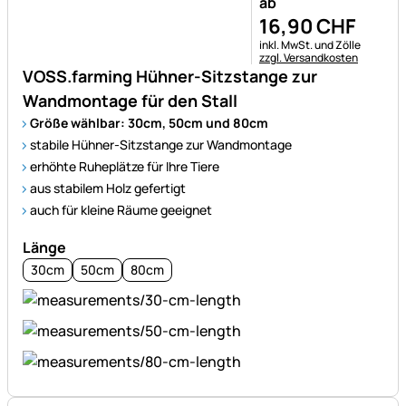
ab
16
,
90
CHF
Steuerhinweis:
inkl. MwSt. und Zölle
zzgl. Versandkosten
VOSS.farming Hühner-Sitzstange zur
Wandmontage für den Stall
Größe wählbar: 30cm, 50cm und 80cm
stabile Hühner-Sitzstange zur Wandmontage
erhöhte Ruheplätze für Ihre Tiere
aus stabilem Holz gefertigt
auch für kleine Räume geeignet
Länge
30cm
50cm
80cm