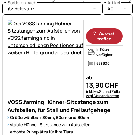
für
Sortieren nach
Artikel
Ihre
Relevanz
40
Geflügelhaltung
brauchen,
Noch keine Bewertungen ab
finden
Auswahl
Sie
treffen
bei
In Kürze
VOSS.farming.
verfügbar
558900
ab
13
,
90
CHF
Steuerhinweis:
inkl. MwSt. und Zölle
zzgl. Versandkosten
VOSS.farming Hühner-Sitzstange zum
Aufstellen, für Stall und Freilaufgehege
Größe wählbar: 30cm, 50cm und 80cm
stabile Hühner-Sitzstange zum Aufstellen
erhöhte Ruheplätze für Ihre Tiere