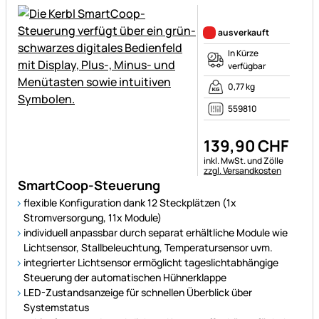
Noch keine Bewertungen ab
ausverkauft
In Kürze
verfügbar
0,77 kg
559810
139
,
90
CHF
Steuerhinweis:
inkl. MwSt. und Zölle
zzgl. Versandkosten
SmartCoop-Steuerung
flexible Konfiguration dank 12 Steckplätzen (1x
Stromversorgung, 11x Module)
individuell anpassbar durch separat erhältliche Module wie
Lichtsensor, Stallbeleuchtung, Temperatursensor uvm.
integrierter Lichtsensor ermöglicht tageslichtabhängige
Steuerung der automatischen Hühnerklappe
LED-Zustandsanzeige für schnellen Überblick über
Systemstatus