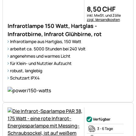
8
,
50
CHF
Steuerhinweis:
inkl. MwSt. und Zölle
zzgl. Versandkosten
Infrarotlampe 150 Watt, Hartglas -
Infrarotbirne, Infrarot Glühbirne, rot
Infrarotlampe aus Hartglas, 150 Watt
arbeitet ca. 5000 Stunden bei 240 Volt
angenehmes und warmes Licht
für Klein- und Nutztier Aufzucht
robust, langlebig
Schutzart IPX4
Noch keine Bewertungen ab
Verfügbar
3 - 6 Tage