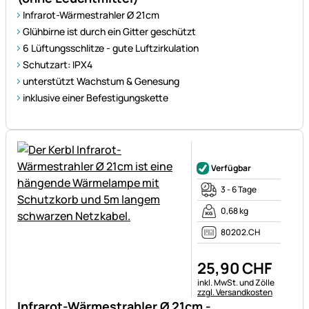
Infrarot-Wärmestrahler Ø 21cm
Glühbirne ist durch ein Gitter geschützt
6 Lüftungsschlitze - gute Luftzirkulation
Schutzart: IPX4
unterstützt Wachstum & Genesung
inklusive einer Befestigungskette
Noch keine Bewertungen ab
Verfügbar
3 - 6 Tage
0,68 kg
80202.CH
25
,
90
CHF
Steuerhinweis:
inkl. MwSt. und Zölle
zzgl. Versandkosten
Infrarot-Wärmestrahler Ø 21cm -