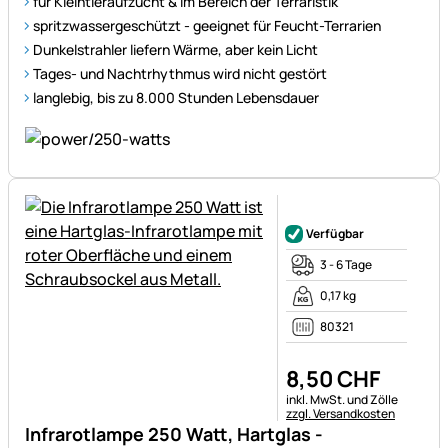
für Kleintieraufzucht & im Bereich der Terraristik
spritzwassergeschützt - geeignet für Feucht-Terrarien
Dunkelstrahler liefern Wärme, aber kein Licht
Tages- und Nachtrhythmus wird nicht gestört
langlebig, bis zu 8.000 Stunden Lebensdauer
Noch keine Bewertungen ab
Verfügbar
3 - 6 Tage
0,17 kg
80321
8
,
50
CHF
Steuerhinweis:
inkl. MwSt. und Zölle
zzgl. Versandkosten
Infrarotlampe 250 Watt, Hartglas -