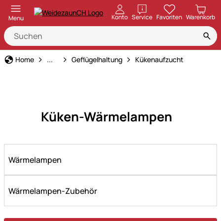
öffnen
Konto
Service
Favoriten
Warenkorb
Menu
Tierbedarf
Home
...
Geflügelhaltung
Kükenaufzucht
Küken-Wärmelampen
Wärmelampen
Wärmelampen-Zubehör