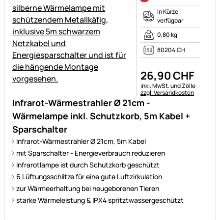
In Kürze
verfügbar
0,80 kg
80204.CH
26
,
90
CHF
Steuerhinweis:
inkl. MwSt. und Zölle
zzgl. Versandkosten
Infrarot-Wärmestrahler Ø 21cm -
Wärmelampe inkl. Schutzkorb, 5m Kabel +
Sparschalter
Infrarot-Wärmestrahler Ø 21cm, 5m Kabel
mit Sparschalter - Energieverbrauch reduzieren
Infrarotlampe ist durch Schutzkorb geschützt
6 Lüftungsschlitze für eine gute Luftzirkulation
zur Wärmeerhaltung bei neugeborenen Tieren
starke Wärmeleistung & IPX4 spritztwassergeschützt