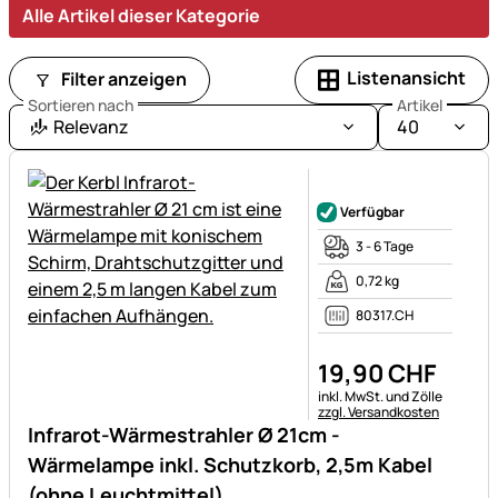
Alle Artikel dieser Kategorie
Listenansicht
Filter anzeigen
Sortieren nach
Artikel
Relevanz
40
Noch keine Bewertungen ab
Verfügbar
3 - 6 Tage
0,72 kg
80317.CH
19
,
90
CHF
Steuerhinweis:
inkl. MwSt. und Zölle
zzgl. Versandkosten
Infrarot-Wärmestrahler Ø 21cm -
Wärmelampe inkl. Schutzkorb, 2,5m Kabel
(ohne Leuchtmittel)