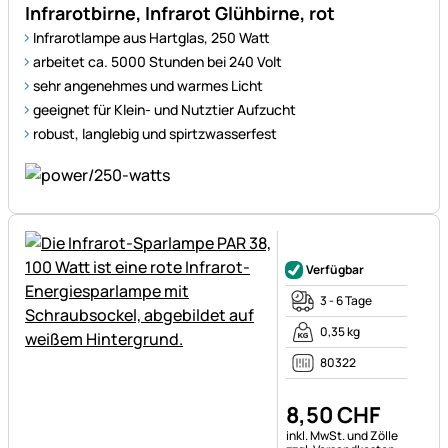
Infrarotbirne, Infrarot Glühbirne, rot
Infrarotlampe aus Hartglas, 250 Watt
arbeitet ca. 5000 Stunden bei 240 Volt
sehr angenehmes und warmes Licht
geeignet für Klein- und Nutztier Aufzucht
robust, langlebig und spirtzwasserfest
Noch keine Bewertungen ab
Verfügbar
3 - 6 Tage
0,35 kg
80322
8
,
50
CHF
Steuerhinweis:
inkl. MwSt. und Zölle