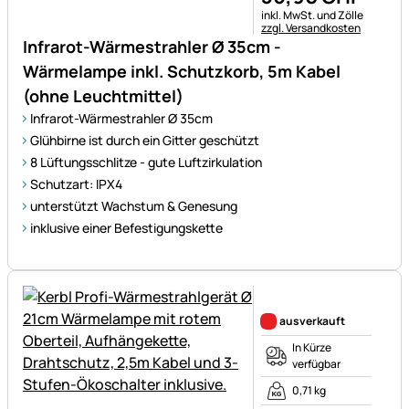
Steuerhinweis:
inkl. MwSt. und Zölle
zzgl. Versandkosten
Infrarot-Wärmestrahler Ø 35cm -
Wärmelampe inkl. Schutzkorb, 5m Kabel
(ohne Leuchtmittel)
Infrarot-Wärmestrahler Ø 35cm
Glühbirne ist durch ein Gitter geschützt
8 Lüftungsschlitze - gute Luftzirkulation
Schutzart: IPX4
unterstützt Wachstum & Genesung
inklusive einer Befestigungskette
Noch keine Bewertungen ab
ausverkauft
In Kürze
verfügbar
0,71 kg