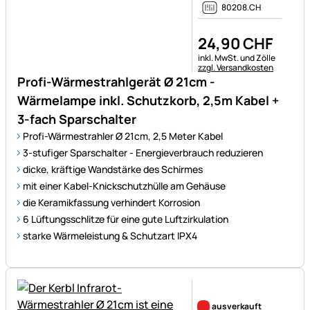
80208.CH
24
,
90
CHF
Steuerhinweis:
inkl. MwSt. und Zölle
zzgl. Versandkosten
Profi-Wärmestrahlgerät Ø 21cm -
Wärmelampe inkl. Schutzkorb, 2,5m Kabel +
3-fach Sparschalter
Profi-Wärmestrahler Ø 21cm, 2,5 Meter Kabel
3-stufiger Sparschalter - Energieverbrauch reduzieren
dicke, kräftige Wandstärke des Schirmes
mit einer Kabel-Knickschutzhülle am Gehäuse
die Keramikfassung verhindert Korrosion
6 Lüftungsschlitze für eine gute Luftzirkulation
starke Wärmeleistung & Schutzart IPX4
Noch keine Bewertungen ab
ausverkauft