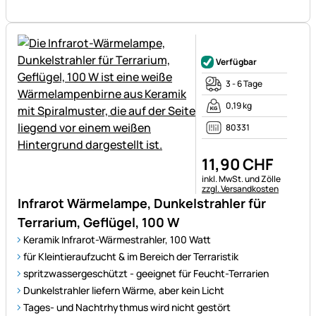
Noch keine Bewertungen ab
Verfügbar
3 - 6 Tage
0,19 kg
80331
11
,
90
CHF
Steuerhinweis:
inkl. MwSt. und Zölle
zzgl. Versandkosten
Infrarot Wärmelampe, Dunkelstrahler für
Terrarium, Geflügel, 100 W
Keramik Infrarot-Wärmestrahler, 100 Watt
für Kleintieraufzucht & im Bereich der Terraristik
spritzwassergeschützt - geeignet für Feucht-Terrarien
Dunkelstrahler liefern Wärme, aber kein Licht
Tages- und Nachtrhythmus wird nicht gestört