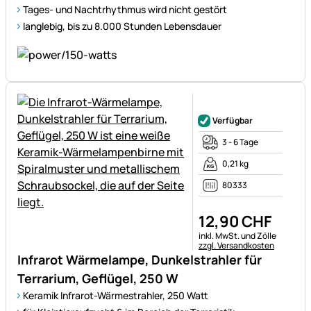
Tages- und Nachtrhythmus wird nicht gestört
langlebig, bis zu 8.000 Stunden Lebensdauer
Noch keine Bewertungen ab
Verfügbar
3 - 6 Tage
0,21 kg
80333
12
,
90
CHF
Steuerhinweis:
inkl. MwSt. und Zölle
zzgl. Versandkosten
Infrarot Wärmelampe, Dunkelstrahler für
Terrarium, Geflügel, 250 W
Keramik Infrarot-Wärmestrahler, 250 Watt