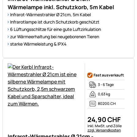
Wärmelampe inkl. Schutzkorb, 5m Kabel
Infrarot-Wärmestrahler Ø 21cm, 5m Kabel
Infrarotlampe ist durch Schutzkorb geschützt
6 Lüftungsschlitze für eine gute Luftzirkulation
zur Wärmeerhaltung bei neugeborenen Tieren
starke Wärmeleistung & IPX4
Noch keine Bewertungen ab
Fast ausverkauft
3 - 6 Tage
0,63 kg
80200.CH
24
,
90
CHF
Steuerhinweis:
inkl. MwSt. und Zölle
zzgl. Versandkosten
Infrarot-Wärmestrahler Ø 21cm -