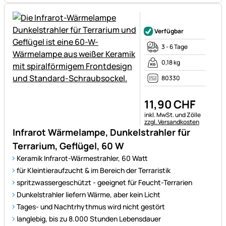
Noch keine Bewertungen ab
Verfügbar
3 - 6 Tage
0,18 kg
80330
11
,
90
CHF
Steuerhinweis:
inkl. MwSt. und Zölle
zzgl. Versandkosten
Infrarot Wärmelampe, Dunkelstrahler für
Terrarium, Geflügel, 60 W
Keramik Infrarot-Wärmestrahler, 60 Watt
für Kleintieraufzucht & im Bereich der Terraristik
spritzwassergeschützt - geeignet für Feucht-Terrarien
Dunkelstrahler liefern Wärme, aber kein Licht
Tages- und Nachtrhythmus wird nicht gestört
langlebig, bis zu 8.000 Stunden Lebensdauer