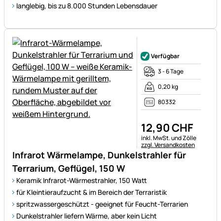
langlebig, bis zu 8.000 Stunden Lebensdauer
Noch keine Bewertungen ab
Verfügbar
3 - 6 Tage
0,20 kg
80332
12
,
90
CHF
Steuerhinweis:
inkl. MwSt. und Zölle
zzgl. Versandkosten
Infrarot Wärmelampe, Dunkelstrahler für
Terrarium, Geflügel, 150 W
Keramik Infrarot-Wärmestrahler, 150 Watt
für Kleintieraufzucht & im Bereich der Terraristik
spritzwassergeschützt - geeignet für Feucht-Terrarien
Dunkelstrahler liefern Wärme, aber kein Licht