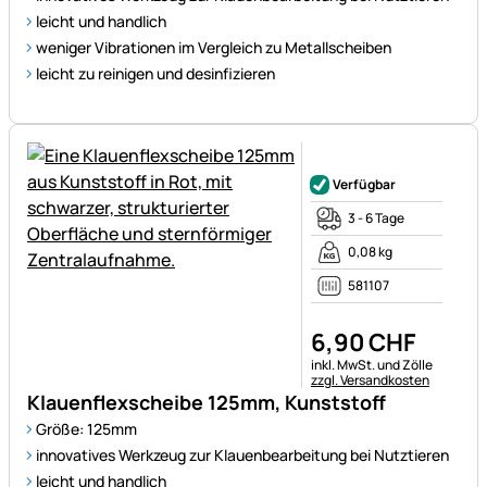
leicht und handlich
weniger Vibrationen im Vergleich zu Metallscheiben
leicht zu reinigen und desinfizieren
Noch keine Bewertungen ab
Verfügbar
3 - 6 Tage
0,08 kg
581107
6
,
90
CHF
Steuerhinweis:
inkl. MwSt. und Zölle
zzgl. Versandkosten
Klauenflexscheibe 125mm, Kunststoff
Größe: 125mm
innovatives Werkzeug zur Klauenbearbeitung bei Nutztieren
leicht und handlich