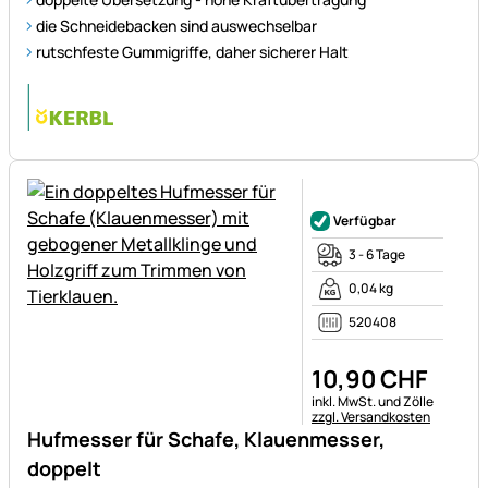
die Schneidebacken sind auswechselbar
rutschfeste Gummigriffe, daher sicherer Halt
Noch keine Bewertungen ab
Verfügbar
3 - 6 Tage
0,04 kg
520408
10
,
90
CHF
Steuerhinweis:
inkl. MwSt. und Zölle
zzgl. Versandkosten
Hufmesser für Schafe, Klauenmesser,
doppelt