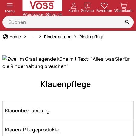
öffnen
Konto
Service
Favoriten
Warenkorb
Menu
Tierbedarf
Home
...
Rinderhaltung
Rinderpflege
Alles
Klauenpflege
für
eine
gesunde
und
Klauenbearbeitung
effiziente
Rinderhaltung
–
Klauen-Pflegeprodukte