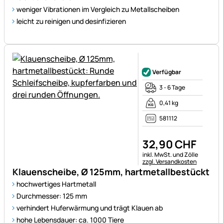
weniger Vibrationen im Vergleich zu Metallscheiben
leicht zu reinigen und desinfizieren
Noch keine Bewertungen ab
Verfügbar
3 - 6 Tage
0,41 kg
581112
32
,
90
CHF
Steuerhinweis:
inkl. MwSt. und Zölle
zzgl. Versandkosten
Klauenscheibe, Ø 125mm, hartmetallbestückt
hochwertiges Hartmetall
Durchmesser: 125 mm
verhindert Huferwärmung und trägt Klauen ab
hohe Lebensdauer: ca. 1000 Tiere