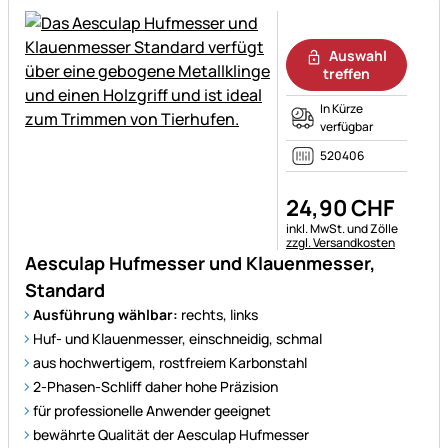
Noch keine Bewertungen ab
Auswahl
treffen
In Kürze
verfügbar
520406
24
,
90
CHF
Steuerhinweis:
inkl. MwSt. und Zölle
zzgl. Versandkosten
Aesculap Hufmesser und Klauenmesser,
Standard
Ausführung wählbar:
rechts, links
Huf- und Klauenmesser, einschneidig, schmal
aus hochwertigem, rostfreiem Karbonstahl
2-Phasen-Schliff daher hohe Präzision
für professionelle Anwender geeignet
bewährte Qualität der Aesculap Hufmesser