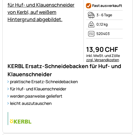
Fast ausverkauft
3 - 6 Tage
0,12 kg
520403
13
,
90
CHF
Steuerhinweis:
inkl. MwSt. und Zölle
zzgl. Versandkosten
KERBL Ersatz-Schneidebacken für Huf- und
Klauenschneider
praktische Ersatz-Schneidebacken
für Huf- und Klauenschneider
werden paarweise geliefert
leicht auszutauschen