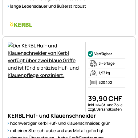
lange Lebensdauer und äußerst robust
Noch keine Bewertungen ab
Verfügbar
3 - 6 Tage
1,93 kg
520402
39
,
90
CHF
Steuerhinweis:
inkl. MwSt. und Zölle
zzgl. Versandkosten
KERBL Huf- und Klauenschneider
hochwertiger Kerbl Huf- und Klauenschneider, grün
mit einer Stellschraube und aus Metall gefertigt
doppelte Übersetzung - hohe Kraftübertragung