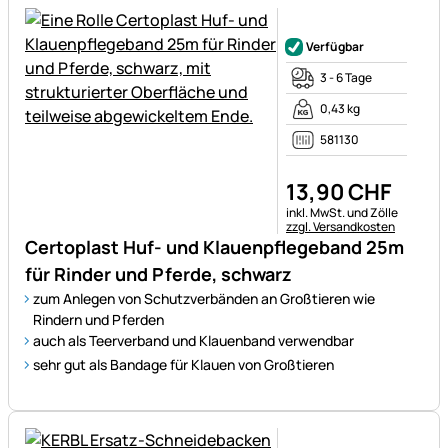
Noch keine Bewertungen ab
Verfügbar
3 - 6 Tage
0,43 kg
581130
13
,
90
CHF
Steuerhinweis:
inkl. MwSt. und Zölle
zzgl. Versandkosten
Certoplast Huf- und Klauenpflegeband 25m
für Rinder und Pferde, schwarz
zum Anlegen von Schutzverbänden an Großtieren wie
Rindern und Pferden
auch als Teerverband und Klauenband verwendbar
sehr gut als Bandage für Klauen von Großtieren
Noch keine Bewertungen ab