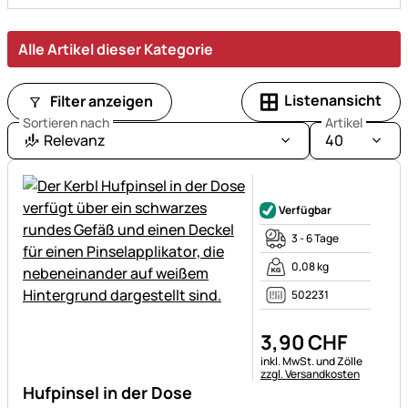
von
Futter
bis
Alle Artikel dieser Kategorie
Zubehör.
Listenansicht
Filter anzeigen
Sortieren nach
Artikel
Relevanz
40
Noch keine Bewertungen ab
Verfügbar
3 - 6 Tage
0,08 kg
502231
3
,
90
CHF
Steuerhinweis:
inkl. MwSt. und Zölle
zzgl. Versandkosten
Hufpinsel in der Dose