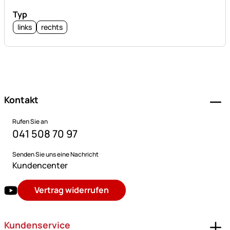
Typ
links
rechts
Fußzeile
Kontakt
Rufen Sie an
041 508 70 97
Senden Sie uns eine Nachricht
Kundencenter
Vertrag widerrufen
Kundenservice