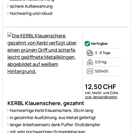
sichere Aufbewahrung
hochwertig und robust
Noch keine Bewertungen ab
Verfügbar
3 - 6 Tage
0,51 kg
520400
12
,
50
CHF
Steuerhinweis:
inkl. MwSt. und Zölle
zzgl. Versandkosten
KERBL Klauenschere, gezahnt
hochwertige Kerbl Klauenschere, 26cm lang
in gezahnter Ausführung, aus Metall gefertigt
langer Arbeitseinsatz dank Puffer-Stoßdämpfer
mit sehr hochwertigen Schneidebacken