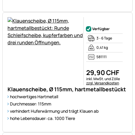
Noch keine Bewertungen ab
Verfügbar
3 - 6 Tage
0,41 kg
581111
29
,
90
CHF
Steuerhinweis:
inkl. MwSt. und Zölle
zzgl. Versandkosten
Klauenscheibe, Ø 115mm, hartmetallbestückt
hochwertiges Hartmetall
Durchmesser: 115mm
verhindert Huferwärmung und trägt Klauen ab
hohe Lebensdauer: ca. 1000 Tiere