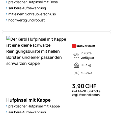
praktischer Hufpinsel mit Dose
saubere Aufbewahrung
mit einem Schraubverschluss
hochwertig und robust
Noch keine Bewertungen ab
ausverkauft
In Kürze
verfügbar
0,03 kg
502230
3
,
90
CHF
Steuerhinweis:
inkl. MwSt. und Zölle
zzgl. Versandkosten
Hufpinsel mit Kappe
praktischer Hufpinsel mit Kappe
saubere Aufbewahrung