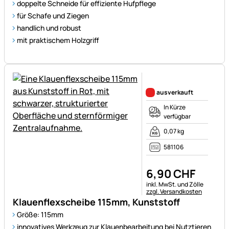
doppelte Schneide für effiziente Hufpflege
für Schafe und Ziegen
handlich und robust
mit praktischem Holzgriff
Noch keine Bewertungen ab
ausverkauft
In Kürze
verfügbar
0,07 kg
581106
6
,
90
CHF
Steuerhinweis:
inkl. MwSt. und Zölle
zzgl. Versandkosten
Klauenflexscheibe 115mm, Kunststoff
Größe: 115mm
innovatives Werkzeug zur Klauenbearbeitung bei Nutztieren