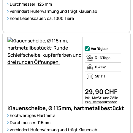
Durchmesser: 125 mm
verhindert Huferwärmung und trägt Klauen ab
hohe Lebensdauer: ca. 1000 Tiere
Noch keine Bewertungen ab
Verfügbar
3 - 6 Tage
0,41 kg
581111
29
,
90
CHF
Steuerhinweis:
inkl. MwSt. und Zölle
zzgl. Versandkosten
Klauenscheibe, Ø 115mm, hartmetallbestückt
hochwertiges Hartmetall
Durchmesser: 115mm
verhindert Huferwärmung und trägt Klauen ab