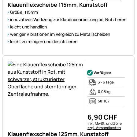
Klauenflexscheibe 115mm, Kunststoff
Größe: 115mm
innovatives Werkzeug zur Klauenbearbeitung bei Nutztieren
leicht und handlich
weniger Vibrationen im Vergleich zu Metallscheiben
leicht zu reinigen und desinfizieren
Noch keine Bewertungen ab
Verfügbar
3 - 6 Tage
0,08 kg
581107
6
,
90
CHF
Steuerhinweis:
inkl. MwSt. und Zölle
zzgl. Versandkosten
Klauenflexscheibe 125mm, Kunststoff