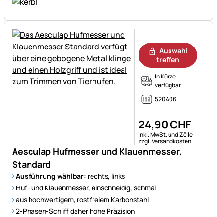
Noch keine Bewertungen ab
Auswahl
treffen
In Kürze
verfügbar
520406
24
,
90
CHF
Steuerhinweis:
inkl. MwSt. und Zölle
zzgl. Versandkosten
Aesculap Hufmesser und Klauenmesser,
Standard
Ausführung wählbar:
rechts, links
Huf- und Klauenmesser, einschneidig, schmal
aus hochwertigem, rostfreiem Karbonstahl
2-Phasen-Schliff daher hohe Präzision