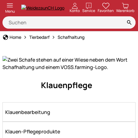
öffnen
Konto
Service
Favoriten
Warenkorb
Menu
Home
Tierbedarf
Schafhaltung
Alles
Klauenpflege
für
die
Schafhaltung
–
Klauenbearbeitung
praktische
Lösungen
und
Klauen-Pflegeprodukte