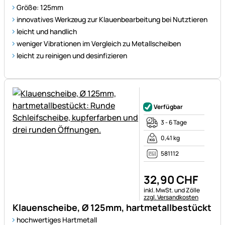
Größe: 125mm
innovatives Werkzeug zur Klauenbearbeitung bei Nutztieren
leicht und handlich
weniger Vibrationen im Vergleich zu Metallscheiben
leicht zu reinigen und desinfizieren
Noch keine Bewertungen ab
Verfügbar
3 - 6 Tage
0,41 kg
581112
32
,
90
CHF
Steuerhinweis:
inkl. MwSt. und Zölle
zzgl. Versandkosten
Klauenscheibe, Ø 125mm, hartmetallbestückt
hochwertiges Hartmetall