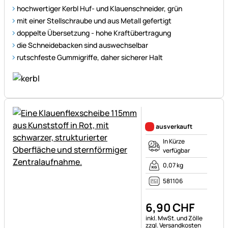
hochwertiger Kerbl Huf- und Klauenschneider, grün
mit einer Stellschraube und aus Metall gefertigt
doppelte Übersetzung - hohe Kraftübertragung
die Schneidebacken sind auswechselbar
rutschfeste Gummigriffe, daher sicherer Halt
Noch keine Bewertungen ab
ausverkauft
In Kürze
verfügbar
0,07 kg
581106
6
,
90
CHF
Steuerhinweis:
inkl. MwSt. und Zölle
zzgl. Versandkosten