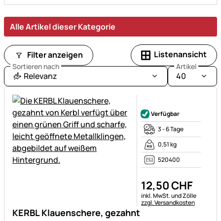
hochwertige
Produkte
von
Alle Artikel dieser Kategorie
VOSS.farming.
Listenansicht
Filter anzeigen
Sortieren nach
Artikel
Relevanz
40
Noch keine Bewertungen ab
Verfügbar
3 - 6 Tage
0,51 kg
520400
12
,
50
CHF
Steuerhinweis:
inkl. MwSt. und Zölle
zzgl. Versandkosten
KERBL Klauenschere, gezahnt