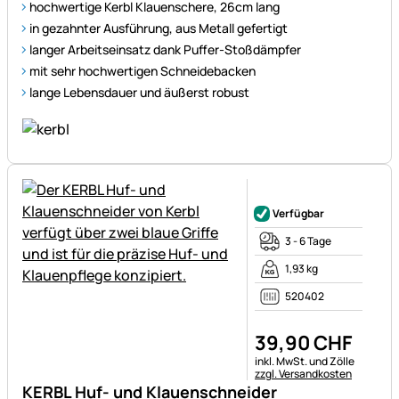
hochwertige Kerbl Klauenschere, 26cm lang
in gezahnter Ausführung, aus Metall gefertigt
langer Arbeitseinsatz dank Puffer-Stoßdämpfer
mit sehr hochwertigen Schneidebacken
lange Lebensdauer und äußerst robust
Noch keine Bewertungen ab
Verfügbar
3 - 6 Tage
1,93 kg
520402
39
,
90
CHF
Steuerhinweis:
inkl. MwSt. und Zölle
zzgl. Versandkosten
KERBL Huf- und Klauenschneider