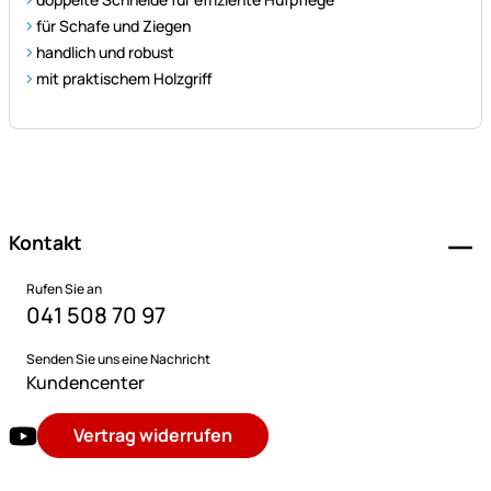
für Schafe und Ziegen
handlich und robust
mit praktischem Holzgriff
Fußzeile
Kontakt
Rufen Sie an
041 508 70 97
Senden Sie uns eine Nachricht
Kundencenter
Vertrag widerrufen