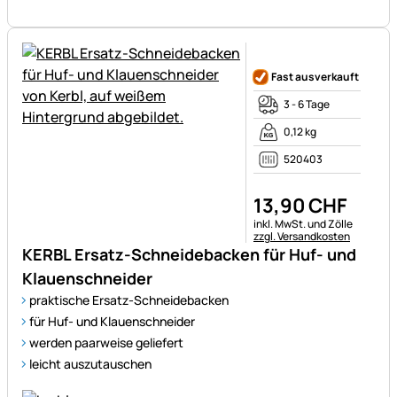
Noch keine Bewertungen ab
Fast ausverkauft
3 - 6 Tage
0,12 kg
520403
13
,
90
CHF
Steuerhinweis:
inkl. MwSt. und Zölle
zzgl. Versandkosten
KERBL Ersatz-Schneidebacken für Huf- und
Klauenschneider
praktische Ersatz-Schneidebacken
für Huf- und Klauenschneider
werden paarweise geliefert
leicht auszutauschen