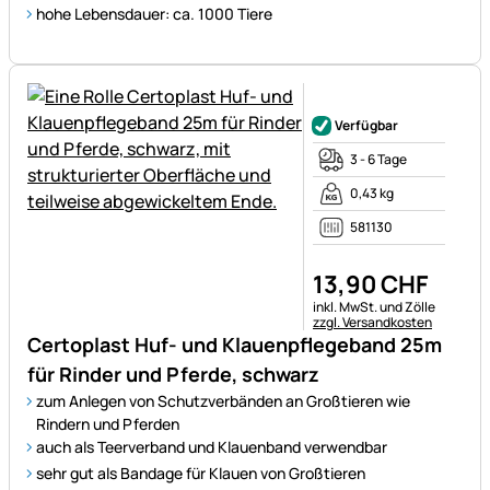
hohe Lebensdauer: ca. 1000 Tiere
Noch keine Bewertungen ab
Verfügbar
3 - 6 Tage
0,43 kg
581130
13
,
90
CHF
Steuerhinweis:
inkl. MwSt. und Zölle
zzgl. Versandkosten
Certoplast Huf- und Klauenpflegeband 25m
für Rinder und Pferde, schwarz
zum Anlegen von Schutzverbänden an Großtieren wie
Rindern und Pferden
auch als Teerverband und Klauenband verwendbar
sehr gut als Bandage für Klauen von Großtieren