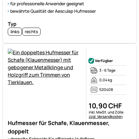
für professionelle Anwender geeignet
bewährte Qualität der Aesculap Hufmesser
Typ
links
rechts
Noch keine Bewertungen ab
Verfügbar
3 - 6 Tage
0,04 kg
520408
10
,
90
CHF
Steuerhinweis:
inkl. MwSt. und Zölle
zzgl. Versandkosten
Hufmesser für Schafe, Klauenmesser,
doppelt
doppelte Schneide für effiziente Hufpflege