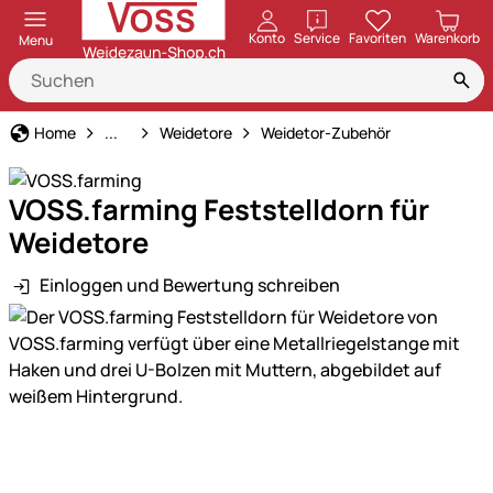
öffnen
Konto
Service
Favoriten
Warenkorb
Menu
Weidezaun
Home
...
Weidetore
Weidetor-Zubehör
VOSS.farming Feststelldorn für
Weidetore
Einloggen und Bewertung schreiben
Produktgalerie