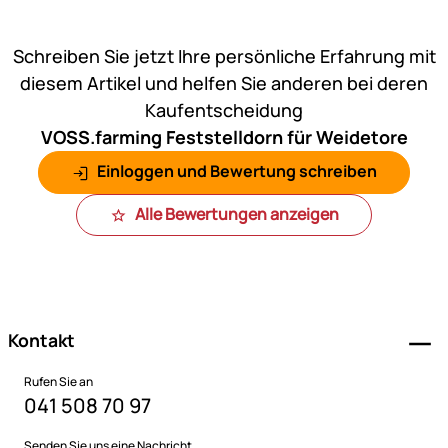
Noch keine Bewertungen ab
Schreiben Sie jetzt Ihre persönliche Erfahrung mit
diesem Artikel und helfen Sie anderen bei deren
Kaufentscheidung
VOSS.farming Feststelldorn für Weidetore
Einloggen und Bewertung schreiben
Alle Bewertungen anzeigen
Fußzeile
Kontakt
Rufen Sie an
041 508 70 97
Senden Sie uns eine Nachricht