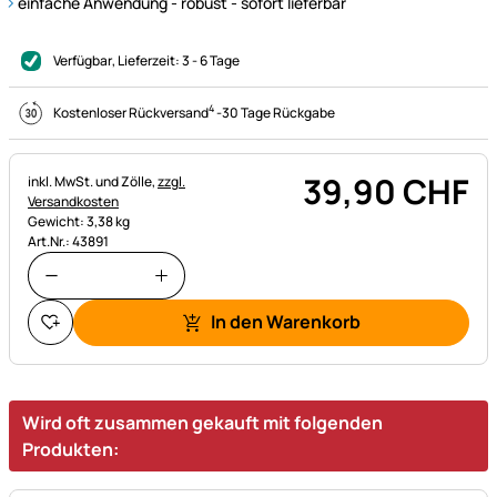
einfache Anwendung - robust - sofort lieferbar
Verfügbar
, Lieferzeit:
3 - 6 Tage
4
Kostenloser Rückversand
-
30 Tage Rückgabe
39
,
90
CHF
Steuerhinweis:
inkl. MwSt. und Zölle,
zzgl.
Versandkosten
Gewicht: 3,38 kg
Art.Nr.: 43891
In den Warenkorb
Wird oft zusammen gekauft mit folgenden
Produkten: