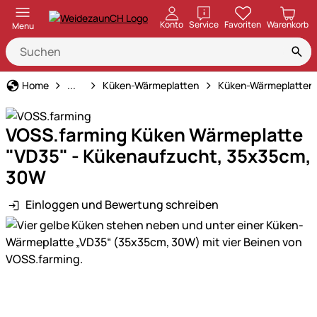
öffnen
Konto
Service
Favoriten
Warenkorb
Menu
Kükenaufzucht
Home
...
Küken-Wärmeplatten
Küken-Wärmeplatten
VOSS.farming Küken Wärmeplatte
"VD35" - Kükenaufzucht, 35x35cm,
30W
Einloggen und Bewertung schreiben
Produktgalerie