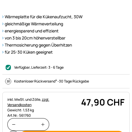
Wärmeplatte für die Kükenaufzucht, 30W
gleichmäßige Wärmeverteilung
energiesparend und effizient
von 3 bis 20cm höhenverstellbar
Thermosicherung gegen Überhitzen
für 25-30 Küken geeignet
Verfügbar
, Lieferzeit:
3 - 6 Tage
4
Kostenloser Rückversand
-
30 Tage Rückgabe
47
,
90
CHF
Steuerhinweis:
inkl. MwSt. und Zölle,
zzgl.
Versandkosten
Gewicht: 1,53 kg
Art.Nr.: 561760