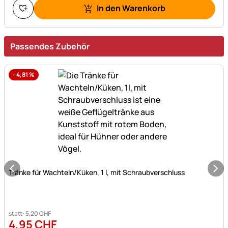
In den Warenkorb
Passendes Zubehör
-
4,81
%
Noch keine Bewertungen abgegeben
Tränke für Wachteln/Küken, 1 l, mit Schraubverschluss
statt:
5
,
20
CHF
4
,
95
CHF