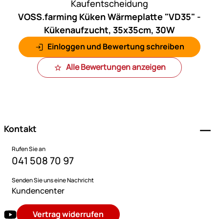
Kaufentscheidung
VOSS.farming Küken Wärmeplatte "VD35" -
Kükenaufzucht, 35x35cm, 30W
Einloggen und Bewertung schreiben
Alle Bewertungen anzeigen
Fußzeile
Kontakt
Rufen Sie an
041 508 70 97
Senden Sie uns eine Nachricht
Kundencenter
Vertrag widerrufen